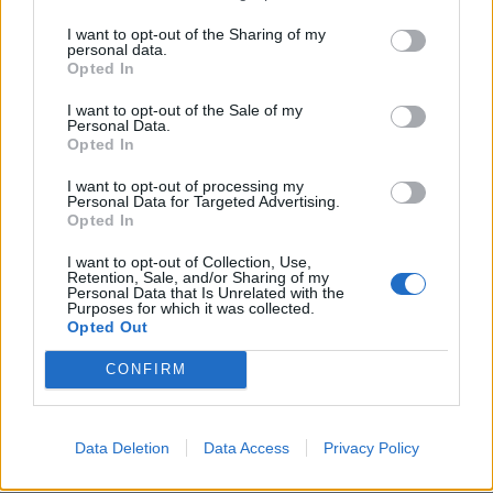
KEDVES OLVASÓNK!
I want to opt-out of the Sharing of my
personal data.
A keresett cikk a portfolio.hu hírarchívumához
Opted In
tartozik, melynek olvasása előfizetéses
I want to opt-out of the Sale of my
regisztrációhoz kötött.
Personal Data.
Opted In
Az előfizetés a következőket tartalmazza:
I want to opt-out of processing my
Portfolio.hu teljes cikkarchívum
Personal Data for Targeted Advertising.
Kötéslisták: BÉT elmúlt 2 év napon belüli
Opted In
kötéslistái
I want to opt-out of Collection, Use,
Retention, Sale, and/or Sharing of my
Personal Data that Is Unrelated with the
Előfizetés
Purposes for which it was collected.
Opted Out
CONFIRM
MÁR ELŐFIZETŐNK VAGY?
BEJELENTKEZÉS
Data Deletion
Data Access
Privacy Policy