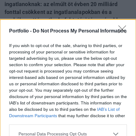
ingatlanoknak: az elmúlt öt évben 20 milliárd
fonttal csökkent az ingatlanalapokban és a
szabályozott ingatlanbefektetési társaságokban,
azaz SZIT-ekben tartott vagyon. A szektor
Portfolio -
Do Not Process My Personal Information
hozamai messze elmaradnak a teljes
részvénypiac teljesítményétől, ahogy a magasabb
If you wish to opt-out of the sale, sharing to third parties, or
kamatok nemcsak a keresletet csökkentették,
processing of your personal or sensitive information for
targeted advertising by us, please use the below opt-out
hanem az ingatlanpiaci hozamelvárásokat is
section to confirm your selection. Please note that after your
felfelé tolták - tudósított a Financial Times.
opt-out request is processed you may continue seeing
interest-based ads based on personal information utilized by
Property X 2026Újra Property X! - A Portfolio
us or personal information disclosed to third parties prior to
legélménydúsabb, legsportosabb ingatlan X finanszírozás
your opt-out. You may separately opt-out of the further
X építőipar konferenciája idén is Füredre hívja a szakma
disclosure of your personal information by third parties on the
kiemelt szereplőit! Találkozzunk!Információ és jelentkezés
IAB’s list of downstream participants. This information may
also be disclosed by us to third parties on the
IAB’s List of
A Morningstar adatai szerint a SZIT-ekben, valamint a zárt
Downstream Participants
that may further disclose it to other
és nyílt végű ingatlanalapokban kezelt összvagyon 51,7
third parties.
milliárd fontra apadt. A legnagyobb visszaesést...
Personal Data Processing Opt Outs