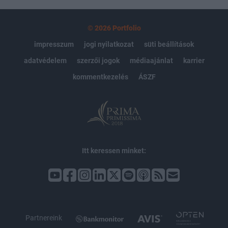
© 2026 Portfolio
impresszum
jogi nyilatkozat
süti beállítások
adatvédelem
szerzői jogok
médiaajánlat
karrier
kommentkezelés
ÁSZF
Itt keressen minket:
Partnereink