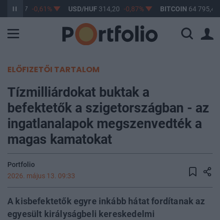
F
363,17
-0,61%
USD/HUF
314,20
-0,87%
BITCOIN
64 795,48
ELŐFIZETŐI TARTALOM
Tízmilliárdokat buktak a
befektetők a szigetországban - az
ingatlanalapok megszenvedték a
magas kamatokat
Portfolio
2026. május 13. 09:33
A kisbefektetők egyre inkább hátat fordítanak az
egyesült királyságbeli kereskedelmi