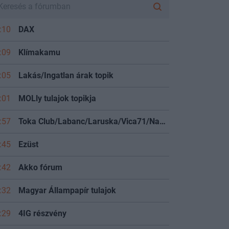
:10
DAX
:09
Klímakamu
:05
Lakás/Ingatlan árak topik
:01
MOLly tulajok topikja
:57
Toka Club/Labanc/Laruska/Vica71/Nacky/Bpali/Oldrider/Josefernando/Mcbull/Kawaszabi
:45
Ezüst
:42
Akko fórum
:32
Magyar Állampapír tulajok
:29
4IG részvény