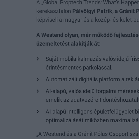
A „Global Proptech Trends: What's Happe
kerekasztalon
Pálvölgyi Patrik, a Gránit
képviseli a magyar és a közép- és kelet-eu
A Westend olyan, már működő fejlesztés
üzemeltetést alakítják át:
Saját mobilalkalmazás valós idejű fris
érintésmentes parkolással.
Automatizált digitális platform a rek
AI-alapú, valós idejű forgalmi mérése
emelik az adatvezérelt döntéshozatalt
AI-alapú intelligens épületfelügyelet 
optimalizálását miközben maximalizál
„A Westend és a Gránit Pólus Csoport sz