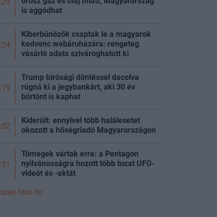
orosz gáz és olaj miatt, Magyarország
:29
is aggódhat
Kiberbűnözők csaptak le a magyarok
kedvenc webáruházára: rengeteg
:24
vásárló adata szivároghatott ki
Trump bírósági döntéssel dacolva
rúgná ki a jegybankárt, aki 30 év
:19
börtönt is kaphat
Kiderült: ennyivel több halálesetet
:52
okozott a hőségriadó Magyarországon
Tömegek vártak erre: a Pentagon
nyilvánosságra hozott több tucat UFO-
:31
videót és -aktát
szes friss hír