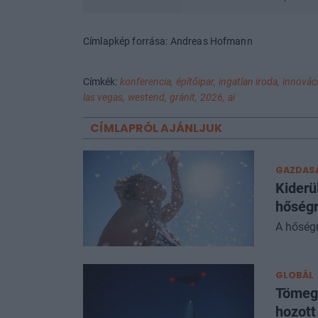
Címlapkép forrása: Andreas Hofmann
Címkék:
konferencia,
építőipar,
ingatlan iroda,
innováci
las vegas,
westend,
gránit,
2026,
ai
CÍMLAPRÓL AJÁNLJUK
GAZDAS
Kiderü
hőség
A hőségr
GLOBÁL
Tömege
hozott