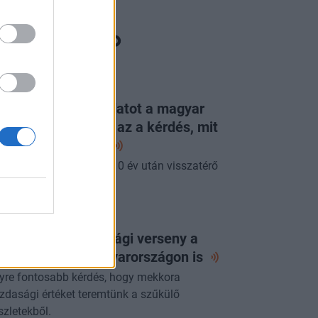
ORTFOLIO CHECKLIST
g látott ilyen jó adatot a magyar
zdaság: már csak az a kérdés, mit
p erre a
jegybank
pénteki Checklistben a 10 év után visszatérő
acsony infláció.
ORTFOLIO CHECKLIST
 következő gazdasági verseny a
zért folyhat - Magyarországon
is
yre fontosabb kérdés, hogy mekkora
zdasági értéket teremtünk a szűkülő
szletekből.