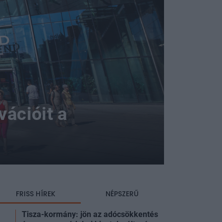
vációit a
FRISS HÍREK
NÉPSZERŰ
Tisza-kormány: jön az adócsökkentés