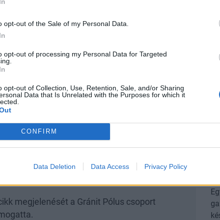
In
o opt-out of the Sale of my Personal Data.
 Csoport Innovációs Központ vezetője.
In
to opt-out of processing my Personal Data for Targeted
P
ing.
In
Ré
ga
o opt-out of Collection, Use, Retention, Sale, and/or Sharing
ersonal Data that Is Unrelated with the Purposes for which it
lé
lected.
Out
ik legnagyobb, magántulajdonban lévő ingatlan-
A 
al
ásárlóközpont és Irodák mellett olyan, a főváros
CONFIRM
ítményekért felel többek között, mint a Művészetek
P
l a kelet-közép-európai régió fontosabb
A
Data Deletion
Data Access
Privacy Policy
ví
Eg
cikk megjelenését a Gránit Pólus csoport
ga
mogatta.
ké