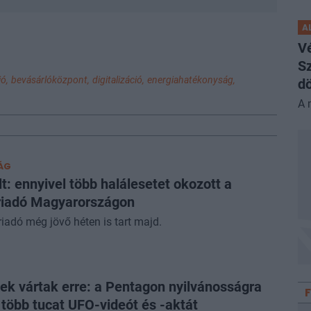
A
V
Sz
ó,
bevásárlóközpont,
digitalizáció,
energiahatékonyság,
dö
A 
ÁG
lt: ennyivel több halálesetet okozott a
riadó Magyarországon
iadó még jövő héten is tart majd.
k vártak erre: a Pentagon nyilvánosságra
 több tucat UFO-videót és -aktát