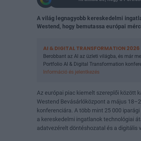
A világ legnagyobb kereskedelmi ingatla
Westend, hogy bemutassa európai mércé
AI & DIGITAL TRANSFORMATION 2026
Berobbant az AI az üzleti világba, és már m
Portfolio AI & Digital Transformation konferen
Információ és jelentkezés
Az európai piac kiemelt szereplői között 
Westend Bevásárlóközpont a május 18–2
konferenciára. A több mint 25 000 ipará
a kereskedelmi ingatlanok technológiai át
adatvezérelt döntéshozatal és a digitális 