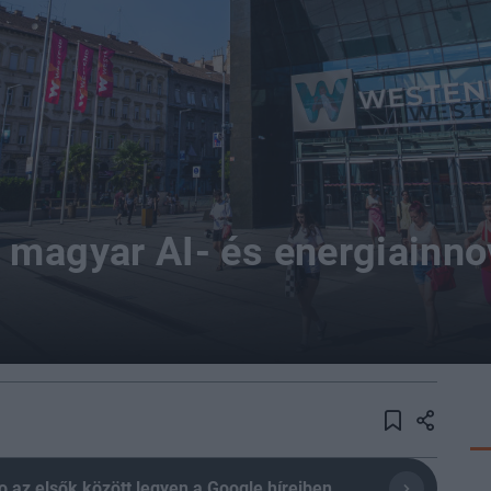
 magyar AI- és energiainno
olio az elsők között legyen a Google híreiben