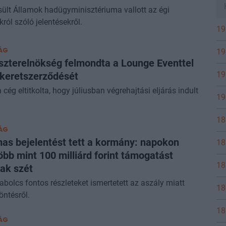
ült Államok hadügyminisztériuma vallott az égi
król szóló jelentésekről.
19
ÁG
19
szterelnökség felmondta a Lounge Eventtel
19
 keretszerződését
 cég eltitkolta, hogy júliusban végrehajtási eljárás indult
19
18
ÁG
as bejelentést tett a kormány: napokon
18
több mint 100 milliárd forint támogatást
18
ak szét
bolcs fontos részleteket ismertetett az aszály miatt
18
öntésről.
18
ÁG