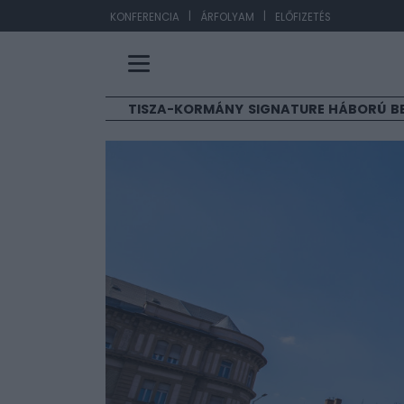
|
|
EUR/HUF
363,31
KONFERENCIA
ÁRFOLYAM
ELŐFIZETÉS
TISZA-KORMÁNY
SIGNATURE
HÁBORÚ
B