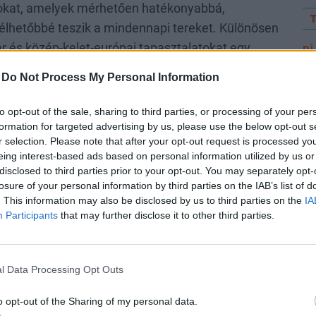
sokat, amelyek mérhetően hatékonyabbá,
lhetőbbé teszik a mindennapi tereket. Különösen
 és közép-kelet-európai tapasztalatokat egy
DÍ
Li
thatjuk be, mint az ICSC Las Vegas-i
-
Do Not Process My Personal Information
am
Is
to opt-out of the sale, sharing to third parties, or processing of your per
ta
formation for targeted advertising by us, please use the below opt-out s
Me
r selection. Please note that after your opt-out request is processed y
a rendőrség
me
eing interest-based ads based on personal information utilized by us or
disclosed to third parties prior to your opt-out. You may separately opt-
al
uglói gigaprojekt fejlesztője az állami visszalépést
losure of your personal information by third parties on the IAB’s list of
st
. This information may also be disclosed by us to third parties on the
IA
 létre a gigaprojekt során
Participants
that may further disclose it to other third parties.
DÍ
Di
égióból is érkezhetnek olyan, már élesben
pa
l Data Processing Opt Outs
egoldások, amelyek nemcsak az
Fe
me
lépést, hanem a látogatói élményt is
o opt-out of the Sharing of my personal data.