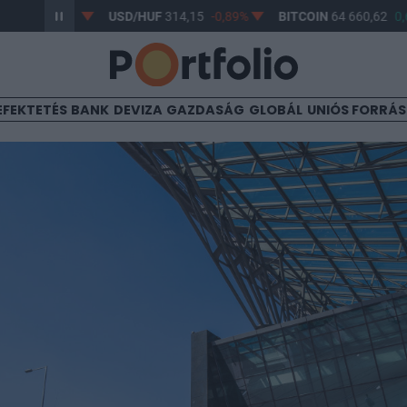
-0,57%
USD/HUF
314,15
-0,89%
BITCOIN
64 660,62
0,62%
EFEKTETÉS
BANK
DEVIZA
GAZDASÁG
GLOBÁL
UNIÓS FORRÁ