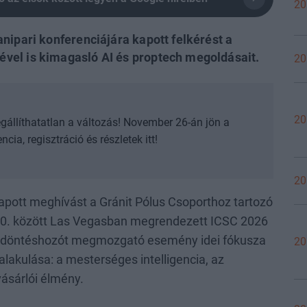
20
nipari konferenciájára kapott felkérést a
vel is kimagasló AI és proptech megoldásait.
20
20
egállíthatatlan a változás! November 26-án jön a
cia, regisztráció és részletek itt!
20
kapott meghívást a Gránit Pólus Csoporthoz tartozó
0. között Las Vegasban megrendezett ICSC 2026
gi döntéshozót megmozgató esemény idei fókusza
20
alakulása: a mesterséges intelligencia, az
vásárlói élmény.