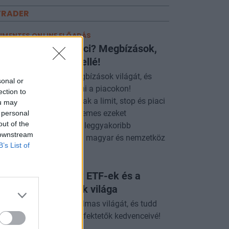
TRADER
JMENTES ONLINE ELŐADÁS
mit, Stop, vagy Piaci? Megbízások,
ikkel nem lősz mellé!
merd meg a tőzsdei megbízások világát, és
sonal or
nulj meg profin navigálni a piacokon!
ection to
gvizsgáljuk, mit takarnak a limit, stop és piaci
ou may
gbízások, és mikor érdemes ezeket
 personal
out of the
kalmazni. Bemutatjuk a leggyakoribb
 downstream
ratégiákat, amelyekkel a magyar és nemzetköz
B’s List of
JMENTES ELŐADÁS
vat vagy okosság? ETF-ek és a
sszív befektetések világa
dezd fel az ETF-ek izgalmas világát, és tudd
g, miért válhatnak a befektetők kedvenceivé!