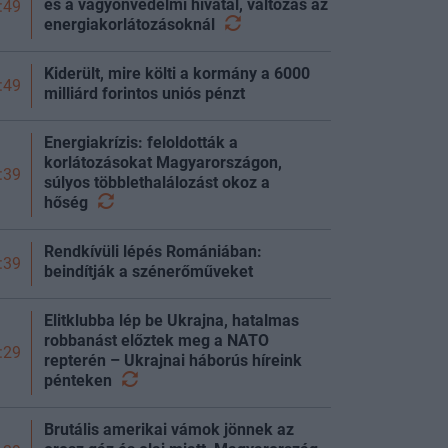
és a vagyonvédelmi hivatal, változás az
:49
energiakorlátozásoknál
Kiderült, mire költi a kormány a 6000
:49
milliárd forintos uniós pénzt
Energiakrízis: feloldották a
korlátozásokat Magyarországon,
:39
súlyos többlethalálozást okoz a
hőség
Rendkívüli lépés Romániában:
:39
beindítják a szénerőműveket
Elitklubba lép be Ukrajna, hatalmas
robbanást előztek meg a NATO
:29
repterén – Ukrajnai háborús híreink
pénteken
Brutális amerikai vámok jönnek az