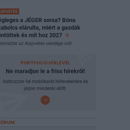
LAPVETÉS
égleges a JÉGER sorsa? Bóna
abolcs elárulta, miért a gazdák
ntöttek és mit hoz
2027
miniszter az Alapvetés vendége volt.
PORTFOLIO HÍRLEVÉL
Ne maradjon le a friss hírekről!
Iratkozzon fel mobilbarát hírleveleinkre és
járjon mindenki előtt.
FÓRUM