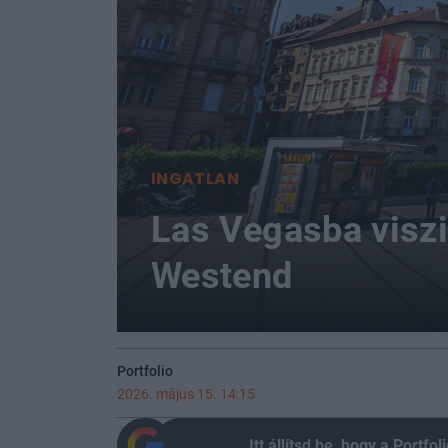
INGATLAN
Las Vegasba viszi
Westend
Portfolio
2026. május 15. 14:15
Itt állítsd be, hogy a Portf