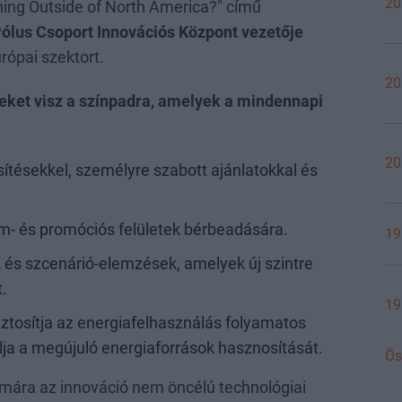
20
ning Outside of North America?" című
 Pólus Csoport Innovációs Központ vezetője
rópai szektort.
20
eket visz a színpadra, amelyek a mindennapi
20
sítésekkel, személyre szabott ajánlatokkal és
lám- és promóciós felületek bérbeadására.
19
k és szcenárió-elemzések, amelyek új szintre
.
19
biztosítja az energiafelhasználás folyamatos
ja a megújuló energiaforrások hasznosítását.
Ös
ámára az innováció nem öncélú technológiai