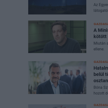
Az Egyes
látogató
GAZDAS
A Mini
kötött
Miután a
ellene.
GAZDAS
Hatalm
belül 
osztan
Bóna Sza
hozott d
GAZDAS