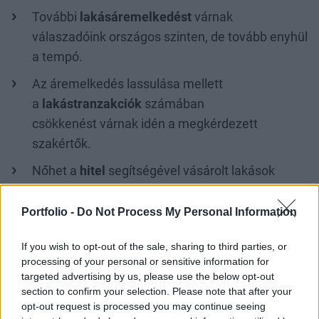
További
lakásáremelkedést
várnak
válaszadóink országos szinten, de tovább enyhül
a tempó.
Az áremelkedés lassulása mellett
a
lakástranzakciók
számában
csökkenést várnak idén a megkérdezett
szakértők.
Nőhet a
hitel
segítségével vásárolt lakások
aránya a teljes tranzakciószámon belül, és egyre
nagyobb szeletet hasít ki az Otthon Start.
Portfolio -
Do Not Process My Personal Information
Nőhet az
új építésű
ingatlanok átadása 2026-
If you wish to opt-out of the sale, sharing to third parties, or
ban, főként az Otthon Startnak köszönhetően.
processing of your personal or sensitive information for
targeted advertising by us, please use the below opt-out
Lassult a
bérleti díjak
növekedése, és egyes
section to confirm your selection. Please note that after your
helyeken még csökkenést is tapasztalhattunk az
opt-out request is processed you may continue seeing