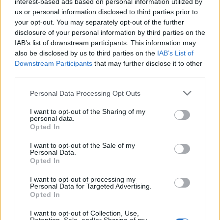
interest-based ads based on personal information utilized by
elmúlt hónapokban, országos szinten a
us or personal information disclosed to third parties prior to
szakemberek stagnálást várnak.
your opt-out. You may separately opt-out of the further
disclosure of your personal information by third parties on the
IAB’s list of downstream participants. This information may
A Tisza-kormány várható hatása: kivárás,
also be disclosed by us to third parties on the
IAB’s List of
vagy gyors kilábalás?
Downstream Participants
that may further disclose it to other
third parties.
Az
új kormány megalakulásár
a a megkérdezettek
Personal Data Processing Opt Outs
szerint a lakáspiac rövid távon inkább kivárással
reagálhat: több elemző szerint amíg nem látszanak
I want to opt-out of the Sharing of my
personal data.
a lakáspolitikai részletek – támogatások, hitelek,
Opted In
áfa, adók – addig a vevői és eladói döntések egy
I want to opt-out of the Sale of my
része elhalasztódik.
Krakker Ádám, az Otthon
Personal Data.
Opted In
Centrum elemzője
szerint bár a kedvezményekhez
I want to opt-out of processing my
hozzányúlhatnak – akár szűkítés vagy
Personal Data for Targeted Advertising.
finomhangolás is elképzelhető – de teljes
Opted In
kivezetésre nem számít. A bizonytalanság első
I want to opt-out of Collection, Use,