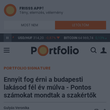
FRISSS APP!
Tény, elemzés, vélemény
MOST NEM
LETÖLTÖM
0,61%
USD/HUF
314,20
-0,87%
BITCOIN
64 969,74
0,13%
PORTFOLIO SIGNATURE
Ennyit fog érni a budapesti
lakásod fél év múlva - Pontos
számokat mondtak a szakértők
Gulyás Veronika