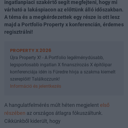
ingatlanpiaci szakértő segít megfejteni, hogy mi
várható a lakáspiacon az előttünk álló időszakban.
A téma és a megkérdezettek egy része is ott lesz
majd a Portfolio Property x konferencián, érdemes
regisztrálni!
PROPERTY X 2026
Újra Property X! - A Portfolio legélménydúsabb,
legsportosabb ingatlan X finanszírozás X építőipar
konferenciája idén is Füredre hívja a szakma kiemelt
szereplőit! Találkozzunk!
Információ és jelentkezés
A hangulatfelmérés múlt héten megjelent
első
részében
az országos átlagra fókuszáltunk.
Cikkünkből kiderült, hogy