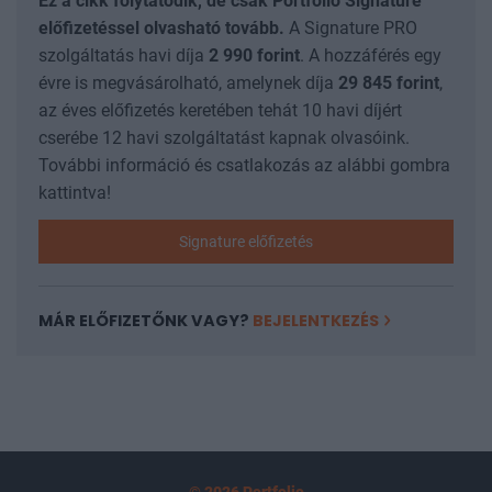
Ez a cikk folytatódik, de csak Portfolio Signature
előfizetéssel olvasható tovább.
A Signature PRO
szolgáltatás havi díja
2 990
forint
. A hozzáférés egy
évre is megvásárolható, amelynek díja
29 845
forint
,
az éves előfizetés keretében tehát 10 havi díjért
cserébe 12 havi szolgáltatást kapnak olvasóink.
További információ és csatlakozás az alábbi gombra
kattintva!
Signature előfizetés
MÁR ELŐFIZETŐNK VAGY?
BEJELENTKEZÉS