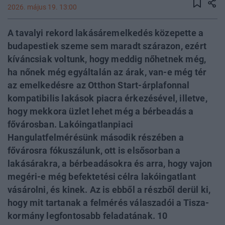
2026. május 19. 13:00
A tavalyi rekord lakásáremelkedés közepette a
budapestiek szeme sem maradt szárazon, ezért
kíváncsiak voltunk, hogy meddig nőhetnek még,
ha nőnek még egyáltalán az árak, van-e még tér
az emelkedésre az Otthon Start-árplafonnal
kompatibilis lakások piacra érkezésével, illetve,
hogy mekkora üzlet lehet még a bérbeadás a
fővárosban. Lakóingatlanpiaci
Hangulatfelmérésünk második részében a
fővárosra fókuszálunk, ott is elsősorban a
lakásárakra, a bérbeadásokra és arra, hogy vajon
megéri-e még befektetési célra lakóingatlant
vásárolni, és kinek. Az is ebből a részből derül ki,
hogy mit tartanak a felmérés válaszadói a Tisza-
kormány legfontosabb feladatának. 10