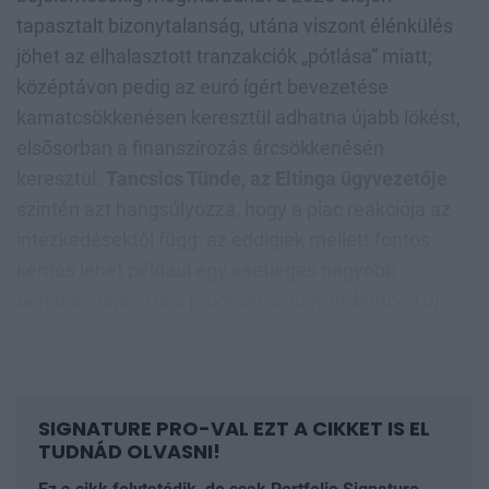
tapasztalt bizonytalanság, utána viszont élénkülés
jöhet az elhalasztott tranzakciók „pótlása” miatt;
középtávon pedig az euró ígért bevezetése
kamatcsökkenésen keresztül adhatna újabb lökést,
elsősorban a finanszírozás árcsökkenésén
keresztül.
Tancsics Tünde, az Eltinga ügyvezetője
szintén azt hangsúlyozza, hogy a piac reakciója az
intézkedésektől függ: az eddigiek mellett fontos
kérdés lehet például egy esetleges nagyobb
bérlakás-fejlesztési program, amely érdemben új
helyzetet teremthet.
SIGNATURE PRO-VAL EZT A CIKKET IS EL
TUDNÁD OLVASNI!