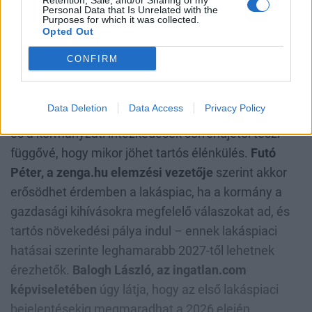
Retention, Sale, and/or Sharing of my
reakciójaként
Balla Ákos a Bayer Property
Personal Data that Is Unrelated with the
Purposes for which it was collected.
színeiben
azt emeli ki, hogy az első hetekben a piac
Opted Out
akár le is állhat, és a kulcskérdések között az Otthon
CONFIRM
Start-hitel, a CSOK és az 5%-os lakásáfa sorsa
szerepelhet.
Data Deletion
Data Access
Privacy Policy
Országosan a legtöbb forgatókönyv a makropályától
és a kormányzati intézkedések sorrendjétől teszi
függővé, hogy mikor jöhet tartós élénkülés.
Futó
Péter, a zenga.hu elemzési vezetője
szerint akkor
erősödhet érdemben a lakáspiac, ha a kormány a
gazdasági kihívásokra megfelelő válaszokat ad, és
tartós növekedési pálya indul – ennek lakáspiaci
hatásai szerinte leghamarabb 2027-től lehetnek
érezhetők.
Balogh László, az ingatlan.com
képviseletében
úgy látja, hogy az első lakáspiaci
bejelentésekig megmaradhat a 2026 elején