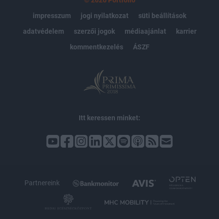
© 2026 Portfolio
impresszum
jogi nyilatkozat
süti beállítások
adatvédelem
szerzői jogok
médiaajánlat
karrier
kommentkezelés
ÁSZF
Itt keressen minket:
Partnereink