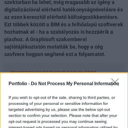
szektorban ha lehet, még magasabb az igény a
digitalizációval elérhető hatékonyságnövelésre és
az ezen keresztül elérhető költségcsökkentésre.
Ezt többek között a BIM és a felhőalapú szoftverek
hozhatnak el - ha a szabályozás is hozzáérik a
piachoz. A Graphisoft szakemberei
sajtótájékoztatón mutatták be, hogy a cég
szofvere hogyan segítené ezt a folyamatot.
PROPERTY INVESTMENT FORUM 2026
A hazai ingatlanpiac legnagyobb üzleti és networking
Portfolio -
Do Not Process My Personal Information
találkozója! Idén a 22. alkalommal!
Információ és jelentkezés
If you wish to opt-out of the sale, sharing to third parties, or
processing of your personal or sensitive information for
targeted advertising by us, please use the below opt-out
Az építőipari beruházások volumenéhez képest a
section to confirm your selection. Please note that after your
tervezésre fordított összeg arányaiban továbbra is
opt-out request is processed you may continue seeing
interest-based ads based on personal information utilized by