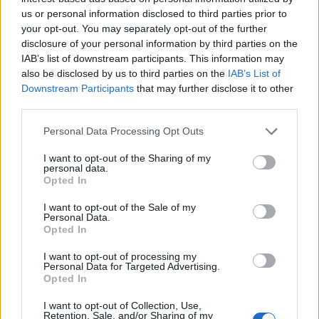
alacsony - mutatta ki a Graphisoft anyavállalata, a
us or personal information disclosed to third parties prior to
Nemetschek Csoport európai piackutatása.
your opt-out. You may separately opt-out of the further
disclosure of your personal information by third parties on the
EZ ÁTLAGOSAN MINDÖSSZE A TELJES
IAB’s list of downstream participants. This information may
also be disclosed by us to third parties on the
IAB’s List of
BERUHÁZÁSI ÉRTÉK EGY SZÁZALÉKÁT TESZI KI,
Downstream Participants
that may further disclose it to other
third parties.
ÉS EZ A TENDENCIA A MAGYAR PIACON IS
ÉRVÉNYESÜL.
Personal Data Processing Opt Outs
I want to opt-out of the Sharing of my
A megrendelők és a jövőbeli üzemeltetők eközben
personal data.
Opted In
egyre fejlettebb digitális modelleket, valamint
adatbázisokat várnak el a szakemberektől.
I want to opt-out of the Sale of my
Personal Data.
Opted In
I want to opt-out of processing my
Personal Data for Targeted Advertising.
SIGNATURE PRO-VAL EZT A CIKKET IS EL
Opted In
TUDNÁD OLVASNI!
I want to opt-out of Collection, Use,
Ez a cikk folytatódik, de csak Portfolio Signature
Retention, Sale, and/or Sharing of my