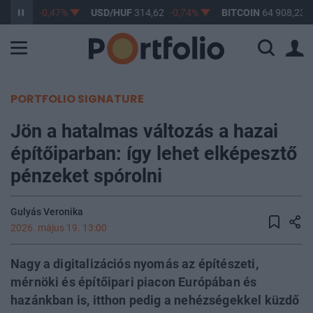
363,68
-0,47%
USD/HUF
314,62
-0,74%
BITCOIN
64 908,23
PORTFOLIO SIGNATURE
Jön a hatalmas változás a hazai
építőiparban: így lehet elképesztő
pénzeket spórolni
Gulyás Veronika
2026. május 19. 13:00
Nagy a digitalizációs nyomás az építészeti,
mérnöki és építőipari piacon Európában és
hazánkban is, itthon pedig a nehézségekkel küzdő