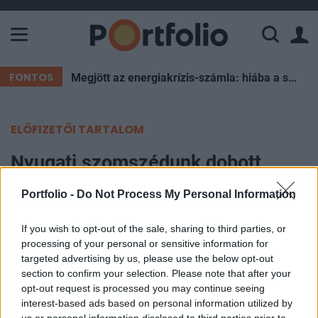
A Paksi Atomerőmű összteljesítménye 226 MW. A Duna vízállá
FONTOS
Megjött az energiakrízis-számla: hiába a spórolás, súlyos forintokat éget el az ország esténként
ELŐFIZETŐI TARTALOM
Nyugati szomszédunk dobott
mentőövet a magyar vasútnak,
Portfolio -
Do Not Process My Personal Information
kocsikat bérel nyárra a MÁV
If you wish to opt-out of the sale, sharing to third parties, or
processing of your personal or sensitive information for
Portfolio
targeted advertising by us, please use the below opt-out
2026. május 19. 09:05
section to confirm your selection. Please note that after your
opt-out request is processed you may continue seeing
A MÁV tíz, szinte új első osztályú InterCity-kocsit
interest-based ads based on personal information utilized by
bérel az osztrák állami vasúttársaságtól, az ÖBB-
us or personal information disclosed to third parties prior to