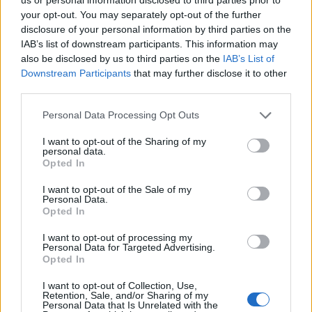
your opt-out. You may separately opt-out of the further
től a nyári szezonra, amelyeket a balatoni
disclosure of your personal information by third parties on the
vonalakon állítanak majd forgalomba. A
IAB’s list of downstream participants. This information may
megállapodás a korábban megromlott osztrák-
also be disclosed by us to third parties on the
IAB’s List of
magyar közlekedési kapcsolatok rendeződését is
Downstream Participants
that may further disclose it to other
jelzi és azonnali, átmeneti megoldást nyújt a hazai
third parties.
vasút súlyos járműhiányára - tudósított a
Personal Data Processing Opt Outs
Népszava.
I want to opt-out of the Sharing of my
personal data.
Property X 2026Újra Property X! - A Portfolio
Opted In
legélménydúsabb, legsportosabb ingatlan X finanszírozás
X építőipar konferenciája idén is Füredre hívja a szakma
I want to opt-out of the Sale of my
Personal Data.
kiemelt szereplőit! Találkozzunk!Információ és jelentkezés
Opted In
Vitézy Dávid közlekedési miniszter a lapnak adott
I want to opt-out of processing my
válaszában a lépést bár kevésnek tartotta, de életmentőnek
Personal Data for Targeted Advertising.
nevezte. Elmondása szerint a két állami...
Opted In
I want to opt-out of Collection, Use,
Retention, Sale, and/or Sharing of my
KEDVES OLVASÓNK!
Personal Data that Is Unrelated with the