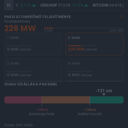
UF
362,13
0,11%
USD/HUF
313,59
0,16%
BITCOIN
64 618,27
PAKSI ATOMERŐMŰ TELJESÍTMÉNYE
Összteljesítmény
226 MW
0 MW
2000 MW
1. blokk
2. blokk
0 MW
226 MW
/ 500 MW
/ 500 MW
3. blokk
4. blokk
0 MW
0 MW
/ 500 MW
/ 500 MW
DUNA VÍZÁLLÁSA PAKSNÁL
-131 cm
-144cm
-134cm
biztonsági határ
leállási küszöb
Forrás: OVF, HAEA