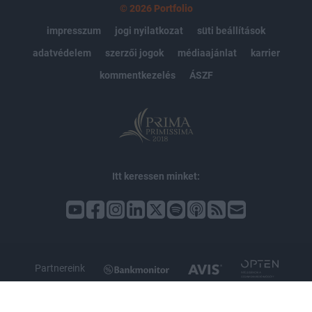
© 2026 Portfolio
impresszum
jogi nyilatkozat
süti beállítások
adatvédelem
szerzői jogok
médiaajánlat
karrier
kommentkezelés
ÁSZF
Itt keressen minket:
Partnereink