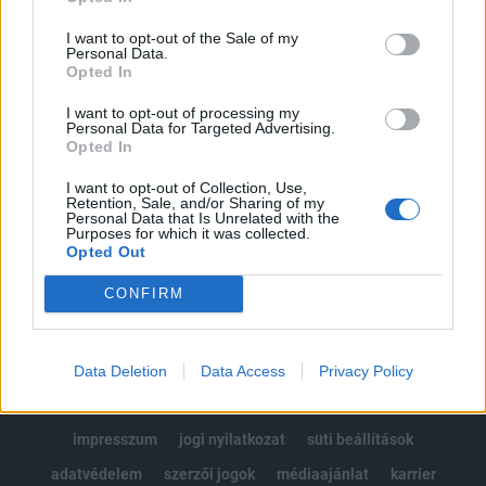
Az előfizetés a következőket tartalmazza:
I want to opt-out of the Sale of my
Portfolio.hu teljes cikkarchívum
Personal Data.
Opted In
Kötéslisták: BÉT elmúlt 2 év napon belüli
kötéslistái
I want to opt-out of processing my
Personal Data for Targeted Advertising.
Opted In
Előfizetés
I want to opt-out of Collection, Use,
Retention, Sale, and/or Sharing of my
Personal Data that Is Unrelated with the
Purposes for which it was collected.
MÁR ELŐFIZETŐNK VAGY?
BEJELENTKEZÉS
Opted Out
CONFIRM
Data Deletion
Data Access
Privacy Policy
© 2026 Portfolio
impresszum
jogi nyilatkozat
süti beállítások
adatvédelem
szerzői jogok
médiaajánlat
karrier