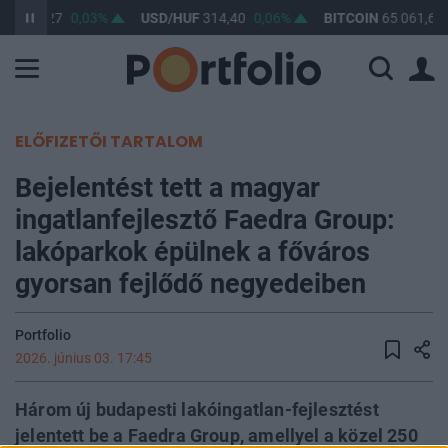
UF
363,27
0,03%
USD/HUF
314,40
0,06%
BITCOIN
65 061,62
ELŐFIZETŐI TARTALOM
Bejelentést tett a magyar
ingatlanfejlesztő Faedra Group:
lakóparkok épülnek a főváros
gyorsan fejlődő negyedeiben
Portfolio
2026. június 03. 17:45
Három új budapesti lakóingatlan-fejlesztést
jelentett be a Faedra Group, amellyel a közel 250