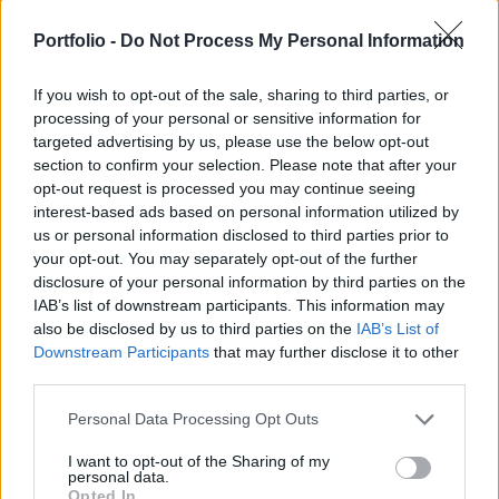
új lakás felépítését követően a cégcsoport
Portfolio -
Do Not Process My Personal Information
fejlesztési portfóliója 400 ingatlan fölé bővül. A
beruházások a VII. és a XIII. kerületekben
If you wish to opt-out of the sale, sharing to third parties, or
valósulnak meg - írja közleményében a cég.
processing of your personal or sensitive information for
targeted advertising by us, please use the below opt-out
Property Investment Forum 2026A hazai ingatlanpiac
section to confirm your selection. Please note that after your
legnagyobb üzleti és networking találkozója! Idén a 22.
opt-out request is processed you may continue seeing
alkalommal!Információ és jelentkezés A VII. kerületi Kertész
interest-based ads based on personal information utilized by
utcában épülő, ötvenlakásos Nova City okosotthon-
us or personal information disclosed to third parties prior to
megoldásokkal és modern épületgépészettel épül, saját
your opt-out. You may separately opt-out of the further
disclosure of your personal information by third parties on the
mélygarázzsal. Nova City látványterv. Forrás: Faedra Group
IAB’s list of downstream participants. This information may
Szintén Erzsébetvárosban, a Klauzál...
also be disclosed by us to third parties on the
IAB’s List of
Downstream Participants
that may further disclose it to other
third parties.
KEDVES OLVASÓNK!
Personal Data Processing Opt Outs
A keresett cikk a portfolio.hu hírarchívumához
tartozik, melynek olvasása előfizetéses
I want to opt-out of the Sharing of my
personal data.
regisztrációhoz kötött.
Opted In