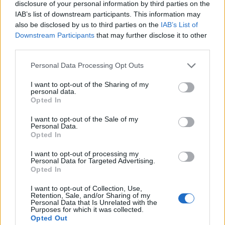
Facebook-oldalán közölte, hogy lakossági
disclosure of your personal information by third parties on the
IAB’s list of downstream participants. This information may
panaszok miatt a rendőrök egy hete állandó,
also be disclosed by us to third parties on the
IAB’s List of
megemelt létszámú jelenlétet biztosítanak
Downstream Participants
that may further disclose it to other
Kelenföld vasútállomás környékén. Ez idő alatt 29
third parties.
embert állítottak elő, köztük 17 körözött bűnözőt.
Personal Data Processing Opt Outs
A XI. kerületi Rendőrkapitányság járőrei önálló, valamint a
I want to opt-out of the Sharing of my
közterületfelügyelőkkel közös szolgálatot látnak el, emellett
personal data.
Opted In
a BRFK Közrendvédelmi Főosztály és a Készenléti
Rendőrség is megerősítő erőket biztosít. Az akció május
I want to opt-out of the Sale of my
28-ai kezdete óta a rendőrök több mint 700 igazoltatást
Personal Data.
Opted In
hajtottak végre; elfogtak, előállítottak 29 embert, köztük 17-
et körözés...
I want to opt-out of processing my
Personal Data for Targeted Advertising.
Opted In
KEDVES OLVASÓNK!
I want to opt-out of Collection, Use,
Retention, Sale, and/or Sharing of my
A keresett cikk a portfolio.hu hírarchívumához
Personal Data that Is Unrelated with the
Purposes for which it was collected.
tartozik, melynek olvasása előfizetéses
Opted Out
regisztrációhoz kötött.