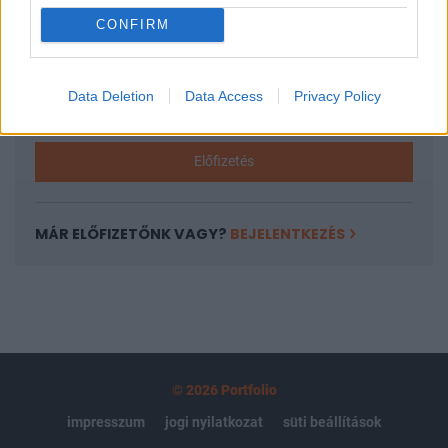
CONFIRM
Az előfizetés a következőket tartalmazza:
Portfolio.hu teljes cikkarchívum
Kötéslisták: BÉT elmúlt 2 év napon belüli
Data Deletion
Data Access
Privacy Policy
kötéslistái
Előfizetés
MÁR ELŐFIZETŐNK VAGY?
BEJELENTKEZÉS
© 2026 Portfolio
impresszum
jogi nyilatkozat
süti beállítások