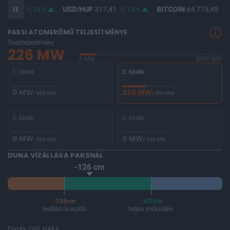
365,91
0,14%
USD/HUF
317,41
0,14%
BITCOIN
64 773,45
0,
PAKSI ATOMERŐMŰ TELJESÍTMÉNYE
Összteljesítmény
226 MW
0 MW
2000 MW
1. blokk
2. blokk
0 MW
226 MW
/ 500 MW
/ 500 MW
3. blokk
4. blokk
0 MW
0 MW
/ 500 MW
/ 500 MW
DUNA VÍZÁLLÁSA PAKSNÁL
-126 cm
-134cm
-107cm
leállási küszöb
teljes működés
Forrás: OVF, HAEA