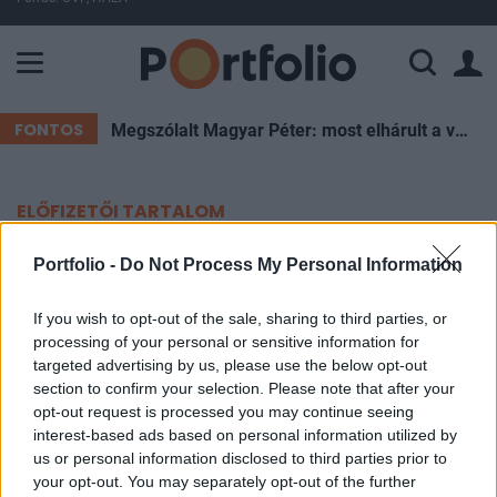
A Paksi Atomerőmű összteljesítménye 226 MW. A Duna vízállá
FONTOS
Megszólalt Magyar Péter: most elhárult a veszély, de Pakson újra pattanásig feszülhet a helyzet
ELŐFIZETŐI TARTALOM
Kivonultak a rendőrök a kelenföldi
Portfolio -
Do Not Process My Personal Information
pályaudvarra, le is kapcsoltak 17
If you wish to opt-out of the sale, sharing to third parties, or
körözött bűnözőt
processing of your personal or sensitive information for
targeted advertising by us, please use the below opt-out
section to confirm your selection. Please note that after your
Portfolio
opt-out request is processed you may continue seeing
2026. június 04. 21:10
interest-based ads based on personal information utilized by
us or personal information disclosed to third parties prior to
A Budapesti Rendőr-főkapitányság csütörtökön
your opt-out. You may separately opt-out of the further