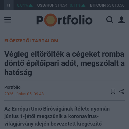
F
363,32
0,04%
USD/HUF
314,54
0,11%
BITCOIN
65 013,56
0
ELŐFIZETŐI TARTALOM
Végleg eltörölték a cégeket romba
döntő építőipari adót, megszólalt a
hatóság
Portfolio
2026. június 05. 09:48
Az Európai Unió Bíróságának ítélete nyomán
június 1-jétől megszűnik a koronavírus-
világjárvány idején bevezetett kiegészítő