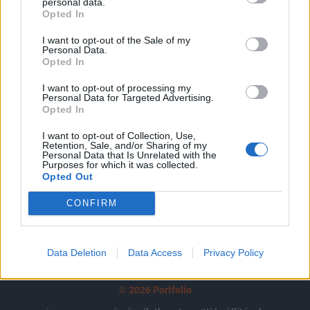
tartozik, melynek olvasása előfizetéses
personal data.
Opted In
regisztrációhoz kötött.
I want to opt-out of the Sale of my
Az előfizetés a következőket tartalmazza:
Personal Data.
Opted In
Portfolio.hu teljes cikkarchívum
Kötéslisták: BÉT elmúlt 2 év napon belüli
I want to opt-out of processing my
kötéslistái
Personal Data for Targeted Advertising.
Opted In
Előfizetés
I want to opt-out of Collection, Use,
Retention, Sale, and/or Sharing of my
Personal Data that Is Unrelated with the
Purposes for which it was collected.
Opted Out
MÁR ELŐFIZETŐNK VAGY?
BEJELENTKEZÉS
CONFIRM
Data Deletion
Data Access
Privacy Policy
© 2026 Portfolio