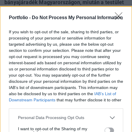
bányajáradék Magyarországon, miután a testület
az uniós joggal ellentétesnek találta az
építőanyag-ipari gyártókat sújtó különadót - írta
Portfolio -
Do Not Process My Personal Information
meg saját forrásból a 24.hu. Cikkünket frissítettük
If you wish to opt-out of the sale, sharing to third parties, or
a Szabályozott Tevékenységek Felügyeleti
processing of your personal or sensitive information for
Hatóságának péntek reggeli válaszával.
targeted advertising by us, please use the below opt-out
section to confirm your selection. Please note that after your
Property Investment Forum 2026A hazai ingatlanpiac
opt-out request is processed you may continue seeing
legnagyobb üzleti és networking találkozója! Idén a 22.
interest-based ads based on personal information utilized by
alkalommal!Információ és jelentkezés A most kivezetett
us or personal information disclosed to third parties prior to
adóteher és a hozzá kapcsolódó árszabályozás az elmúlt
your opt-out. You may separately opt-out of the further
disclosure of your personal information by third parties on the
években rendkívül nehéz helyzetbe hozta a hazai
IAB’s list of downstream participants. This information may
építőanyag-ipar szereplőit. A szigorú szabályozás miatt
also be disclosed by us to third parties on the
IAB’s List of
több nagyvállalat is jelentős veszteségeket szenvedett...
Downstream Participants
that may further disclose it to other
third parties.
KEDVES OLVASÓNK!
Personal Data Processing Opt Outs
A keresett cikk a portfolio.hu hírarchívumához
I want to opt-out of the Sharing of my