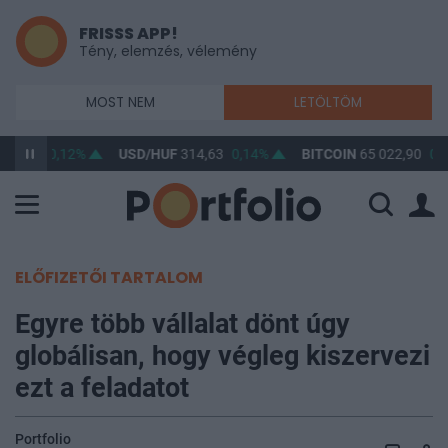
FRISSS APP!
Tény, elemzés, vélemény
MOST NEM
LETÖLTÖM
363,62
0,12%
USD/HUF
314,63
0,14%
BITCOIN
65 022,90
0,2
ELŐFIZETŐI TARTALOM
Egyre több vállalat dönt úgy
globálisan, hogy végleg kiszervezi
ezt a feladatot
Portfolio