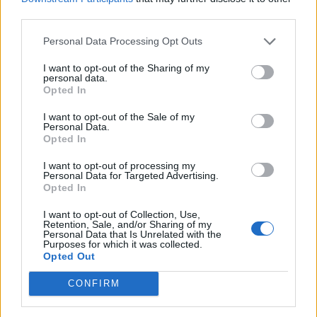
értéke tíz éven belül 4700 milliárd dollárra emelkedhet, ami
third parties.
átlagosan közel 6,8 százalékos éves növekedést jelent –
Personal Data Processing Opt Outs
olvasható az elemzésben. A létesítménygazdálkodás
szerepe az elmúlt években világszerte...
I want to opt-out of the Sharing of my
personal data.
Opted In
KEDVES OLVASÓNK!
I want to opt-out of the Sale of my
Personal Data.
A keresett cikk a portfolio.hu hírarchívumához
Opted In
tartozik, melynek olvasása előfizetéses
I want to opt-out of processing my
regisztrációhoz kötött.
Personal Data for Targeted Advertising.
Opted In
Az előfizetés a következőket tartalmazza:
I want to opt-out of Collection, Use,
Portfolio.hu teljes cikkarchívum
Retention, Sale, and/or Sharing of my
Kötéslisták: BÉT elmúlt 2 év napon belüli
Personal Data that Is Unrelated with the
Purposes for which it was collected.
kötéslistái
Opted Out
CONFIRM
Előfizetés