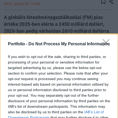
2026. június 09. 14:46
A globális létesítménygazdálkodási (FM) piac
értéke 2025-ben elérte a 2450 milliárd dollárt,
2026-ban pedig várhatóan 2610 milliárd dollárra
nő – mutat rá a Global Market Insights Inc. friss
Portfolio -
Do Not Process My Personal Information
elemzése. A tanulmány előrejelzése alapján a
szektor mérete tíz éven belül közel a duplájára
If you wish to opt-out of the sale, sharing to third parties, or
növekedhet, amit egyszerre hajt az urbanizáció, az
processing of your personal or sensitive information for
okosváros-fejlesztések terjedése és a modern
targeted advertising by us, please use the below opt-out
infrastruktúra gyors fejlődése. A téma a Portfolio
section to confirm your selection. Please note that after your
őszi Property Investment Forum
opt-out request is processed you may continue seeing
interest-based ads based on personal information utilized by
ingatlanbefektetési konferenciáján is előkerül
us or personal information disclosed to third parties prior to
majd.
your opt-out. You may separately opt-out of the further
disclosure of your personal information by third parties on the
Property Investment Forum 2026A hazai ingatlanpiac
IAB’s list of downstream participants. This information may
legnagyobb üzleti és networking találkozója! Idén a 22.
also be disclosed by us to third parties on the
IAB’s List of
alkalommal!Információ és jelentkezés A globális FM piac
Downstream Participants
that may further disclose it to other