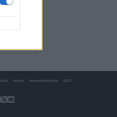
ánlat
karrier
kommentkezelés
ÁSZF