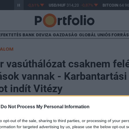
/HUF
363,17
-0,61%
USD/HUF
314,20
-0,87%
BITCOIN
64 963
EFEKTETÉS
BANK
DEVIZA
GAZDASÁG
GLOBÁL
UNIÓS FORRÁ
TALOM
 vasúthálózat csaknem fel
ások vannak - Karbantartási
t indít Vitézy
-
Do Not Process My Personal Information
to opt-out of the sale, sharing to third parties, or processing of your per
ózat jelentős részét érintő sebességkorlátozások és k
formation for targeted advertising by us, please use the below opt-out s