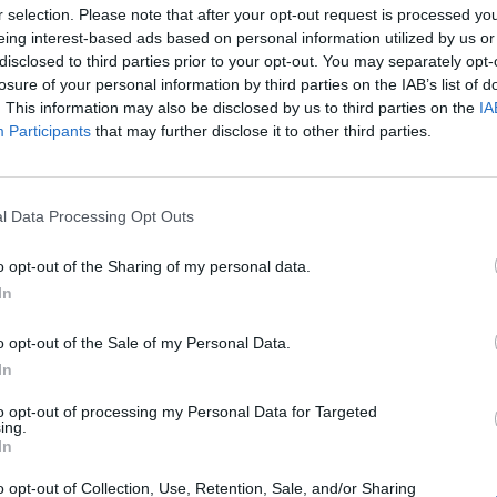
r selection. Please note that after your opt-out request is processed y
ekében a MÁV több mint négymilliárd forintos karbant
eing interest-based ads based on personal information utilized by us or
tt. A munkálatok célja a legforgalmasabb hazai szakas
disclosed to third parties prior to your opt-out. You may separately opt-
s a Szerencs-Nyíregyháza közötti vonalak műszaki ál
losure of your personal information by third parties on the IAB’s list of
ozzájárul a menetidő csökkenéséhez és a meghibásodá
. This information may also be disclosed by us to third parties on the
IA
Participants
that may further disclose it to other third parties.
írta Facebook-posztjában a közlekedési és beruházási
 Forum 2026A hazai ingatlanpiac legnagyobb üzleti és networkin
l Data Processing Opt Outs
nformáció és jelentkezés Miközben a környező európai országo
 160 km/órás sebességű közlekedésre alkalmas vasútvonalak, 
o opt-out of the Sharing of my personal data.
lévő hálózat szinten tartására sem jutott elegendő forrás....
In
o opt-out of the Sale of my Personal Data.
ASÓNK!
In
a portfolio.hu hírarchívumához tartozik, melynek olvasása előf
to opt-out of processing my Personal Data for Targeted
ing.
ötött.
In
övetkezőket tartalmazza:
o opt-out of Collection, Use, Retention, Sale, and/or Sharing