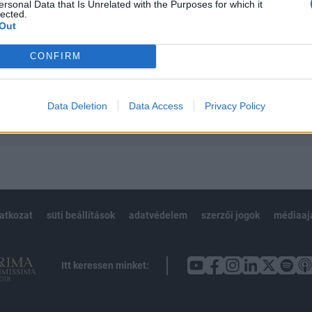
 teljes cikkarchívum
ersonal Data that Is Unrelated with the Purposes for which it
lected.
 BÉT elmúlt 2 év napon belüli
Out
CONFIRM
Előfizetés
Data Deletion
Data Access
Privacy Policy
NK VAGY?
BEJELENTKEZÉS
latkozat
süti beállítások
adatvédelem
szerzői jogok
médiaaj
Itt keressen minket: