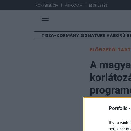
|
|
EUR
KONFERENCIA
ÁRFOLYAM
ELŐFIZETÉS
TISZA-KORMÁNY
SIGNATURE
HÁBORÚ
B
ELŐFIZETŐI TAR
A magyar
korlátoz
programo
Portfolio
Portfolio 
2026. június 10. 10:28
If you wish 
A hazai vasúthál
sensitive in