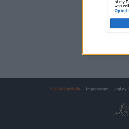
Portfolio.hu
of my P
was col
Kötéslisták:
Opted 
kötéslistái
MÁR ELŐFIZETŐ
© 2026 Portfolio
impresszum
jogi nyi