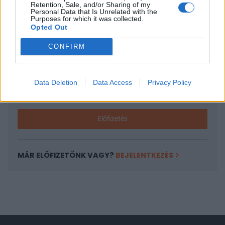
Retention, Sale, and/or Sharing of my
Personal Data that Is Unrelated with the
A keresett cikk a portfolio.hu hírarchívumához
Purposes for which it was collected.
tartozik, melynek olvasása előfizetéses
Opted Out
regisztrációhoz kötött.
CONFIRM
Az előfizetés a következőket tartalmazza:
Portfolio.hu teljes cikkarchívum
Kötéslisták: BÉT elmúlt 2 év napon belüli
Data Deletion
Data Access
Privacy Policy
kötéslistái
Előfizetés
MÁR ELŐFIZETŐNK VAGY?
BEJELENTKEZÉS