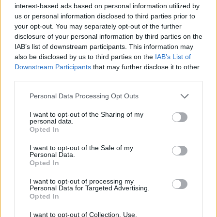
Budai Egészségközpont meglévő épületei, és épp
interest-based ads based on personal information utilized by
most épül egy teljesen új kórházi komplexum is. A
us or personal information disclosed to third parties prior to
meglévő A és B és szárnyak után a most épülő C
your opt-out. You may separately opt-out of the further
disclosure of your personal information by third parties on the
szárnyban egy modern, moduláris
IAB’s list of downstream participants. This information may
panelrendszerből készülő műtőblokk és egy
also be disclosed by us to third parties on the
IAB’s List of
közvetlenül kapcsolódó intenzív osztály
Downstream Participants
that may further disclose it to other
kialakítása zajlik - látható a Budai
third parties.
Egészségközpont Facebook-videójában.
Personal Data Processing Opt Outs
Property Investment Forum 2026A hazai ingatlanpiac
I want to opt-out of the Sharing of my
personal data.
legnagyobb üzleti és networking találkozója! Idén a 22.
Opted In
alkalommal!Információ és jelentkezés A Csányi Sándor
magénkórházaként aposztrofált Budai Egészségközpont C
I want to opt-out of the Sale of my
Personal Data.
szárnyában egy mintegy 2500 négyzetméteres területen
Opted In
már megkezdődtek a szerkezeti munkálatok. Az új
részlegen egy két műtőből álló műtőblokk-egység...
I want to opt-out of processing my
Personal Data for Targeted Advertising.
Opted In
KEDVES OLVASÓNK!
I want to opt-out of Collection, Use,