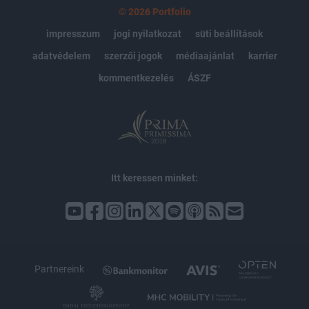
© 2026 Portfolio
impresszum
jogi nyilatkozat
süti beállítások
adatvédelem
szerzői jogok
médiaajánlat
karrier
kommentkezelés
ÁSZF
Itt keressen minket:
Partnereink