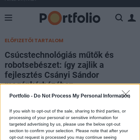
A Paksi Atomerőmű összteljesítménye 226 MW. A Duna vízállá
ELŐFIZETŐI TARTALOM
Csúcstechnológiás műtők és
robotsebészet: így zajlik a
fejlesztés Csányi Sándor
magánkórházában
Portfolio -
Do Not Process My Personal Information
Portfolio
2026. június 10. 09:31
If you wish to opt-out of the sale, sharing to third parties, or
processing of your personal or sensitive information for
Egy átfogó, 2024 tavaszától 2027-ig tartó
targeted advertising by us, please use the below opt-out
section to confirm your selection. Please note that after your
kórházfejlesztési projekt keretében megújultak a
opt-out request is processed you may continue seeing