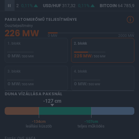
UF
365,82
0,11%
USD/HUF
317,32
0,11%
BITCOIN
64 785,91
PAKSI ATOMERŐMŰ TELJESÍTMÉNYE
Összteljesítmény
226 MW
0 MW
2000 MW
1. blokk
2. blokk
0 MW
226 MW
/ 500 MW
/ 500 MW
3. blokk
4. blokk
0 MW
0 MW
/ 500 MW
/ 500 MW
DUNA VÍZÁLLÁSA PAKSNÁL
-127 cm
-134cm
-107cm
leállási küszöb
teljes működés
Forrás: OVF, HAEA