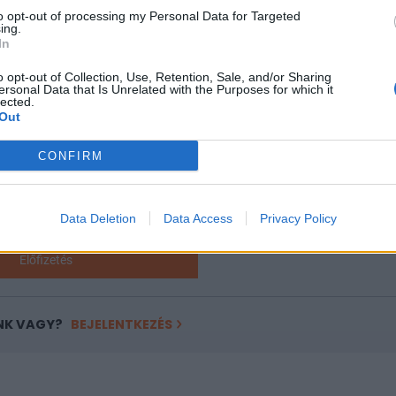
ásokat támogató elektronikus dokumentációs...
to opt-out of processing my Personal Data for Targeted
ing.
In
ASÓNK!
o opt-out of Collection, Use, Retention, Sale, and/or Sharing
ersonal Data that Is Unrelated with the Purposes for which it
a portfolio.hu hírarchívumához tartozik, melynek olvasása előf
lected.
ötött.
Out
övetkezőket tartalmazza:
CONFIRM
 teljes cikkarchívum
 BÉT elmúlt 2 év napon belüli
Data Deletion
Data Access
Privacy Policy
Előfizetés
NK VAGY?
BEJELENTKEZÉS