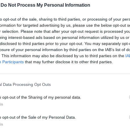
-
Do Not Process My Personal Information
to opt-out of the sale, sharing to third parties, or processing of your per
formation for targeted advertising by us, please use the below opt-out s
r selection. Please note that after your opt-out request is processed y
üggetlen, az építőiparra vonatkozó kormányrendelet-t
eing interest-based ads based on personal information utilized by us or
disclosed to third parties prior to your opt-out. You may separately opt-
n társadalmi vitáraa kormány pénteken. Az egyik vissza
losure of your personal information by third parties on the IAB’s list of
, bárki számára elérhető építésügyi tájékoztatási felü
. This information may also be disclosed by us to third parties on the
IA
esítené az építési eljárásokban érintett ügyfelek körét 
Participants
that may further disclose it to other third parties.
láthatóságának növelése, valamint egy korábban joge
li kör helyreállítása. Szintén társadalmi egyeztetésre 
ott építőipari rezsióradíj megemelését, amit a növekv
l Data Processing Opt Outs
 az infláció, valamint az ágazatot érintő bér- és egyéb
o opt-out of the Sharing of my personal data.
k indokolnak.
In
 Forum 2026A hazai ingatlanpiac legnagyobb üzleti és networkin
o opt-out of the Sale of my Personal Data.
formáció és jelentkezés Az építésügyi tájékoztatási felület viss
In
szabály-módosítás megszüntette az ÉTDR (jelenlegi nevén: épí