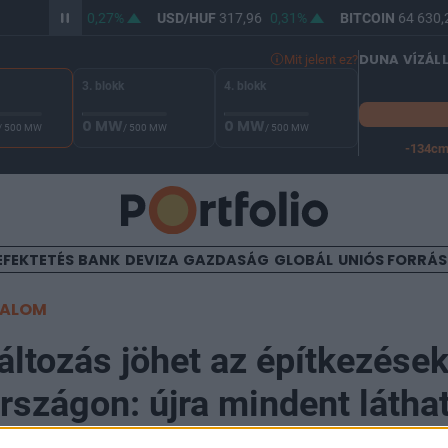
HUF
366,41
0,27%
USD/HUF
317,96
0,31%
BITCOIN
64 630,2
DUNA VÍZÁL
Mit jelent ez?
3. blokk
4. blokk
0 MW
0 MW
/ 500 MW
/ 500 MW
/ 500 MW
-134c
A Duna vízállása Paksnál -126 cm. A leállási küszöb -134 cm,
EFEKTETÉS
BANK
DEVIZA
GAZDASÁG
GLOBÁL
UNIÓS FORRÁ
TALOM
áltozás jöhet az építkezése
szágon: újra mindent láthat
g