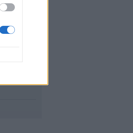
izetéses