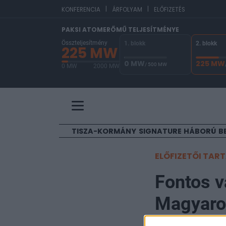
|
|
EUR/
KONFERENCIA
ÁRFOLYAM
ELŐFIZETÉS
PAKSI ATOMERŐMŰ TELJESÍTMÉNYE
Összteljesítmény
1. blokk
2. blokk
225 MW
0 MW
225 MW
/ 500 MW
0 MW
2000 MW
A Paksi Atomerőmű összteljesítménye 225 MW. 
TISZA-KORMÁNY
SIGNATURE
HÁBORÚ
B
ELŐFIZETŐI TAR
Fontos v
Magyaror
lakossá