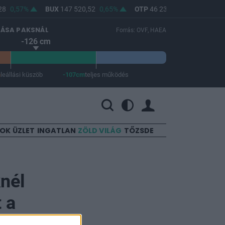
8
0,57%
BUX
147 520,52
0,65%
OTP
46 230
0,72%
MOL
LÁSA PAKSNÁL
Forrás: OVF, HAEA
-126 cm
m
leállási küszöb
-107cm
teljes működés
 a teljes működés -107 cm.
SOK
ÜZLET
INGATLAN
ZÖLD VILÁG
TŐZSDE
knél
 a