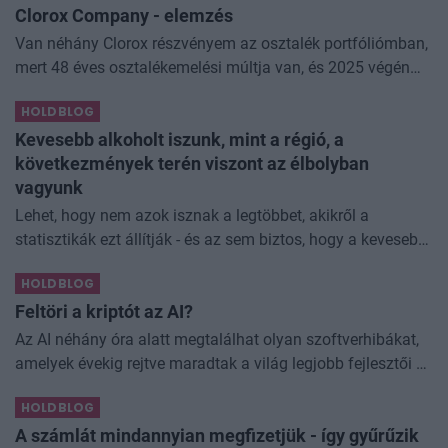
Clorox Company - elemzés
Van néhány Clorox részvényem az osztalék portfóliómban,
mert 48 éves osztalékemelési múltja van, és 2025 végén
úgy láttam, hogy jó áron meg tudom venni ezt a majdnem
HOLDBLOG
dividend king-et. Azt
Kevesebb alkoholt iszunk, mint a régió, a
következmények terén viszont az élbolyban
vagyunk
Lehet, hogy nem azok isznak a legtöbbet, akikről a
statisztikák ezt állítják - és az sem biztos, hogy a kevesebb
elfogyasztott alkohol kisebb társadalmi kárral... The post
HOLDBLOG
Kevesebb alkoholt iszunk
Feltöri a kriptót az AI?
Az AI néhány óra alatt megtalálhat olyan szoftverhibákat,
amelyek évekig rejtve maradtak a világ legjobb fejlesztői és
biztonsági szakemberei előtt. A kriptovilágban ennek
HOLDBLOG
különösen nagy...
A számlát mindannyian megfizetjük - így gyűrűzik