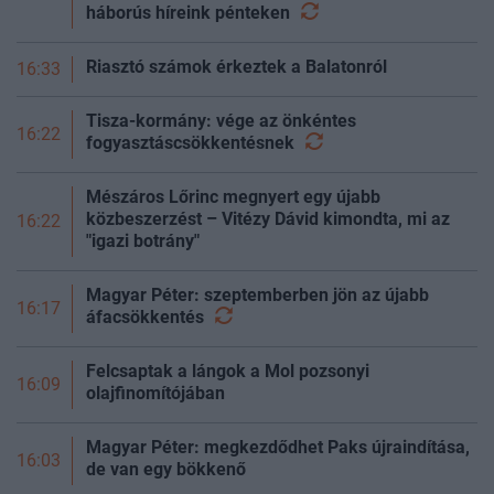
háborús híreink
pénteken
Riasztó számok érkeztek a Balatonról
16:33
Tisza-kormány: vége az önkéntes
16:22
fogyasztáscsökkentésnek
Mészáros Lőrinc megnyert egy újabb
közbeszerzést – Vitézy Dávid kimondta, mi az
16:22
"igazi botrány"
Magyar Péter: szeptemberben jön az újabb
16:17
áfacsökkentés
Felcsaptak a lángok a Mol pozsonyi
16:09
olajfinomítójában
Magyar Péter: megkezdődhet Paks újraindítása,
16:03
de van egy bökkenő