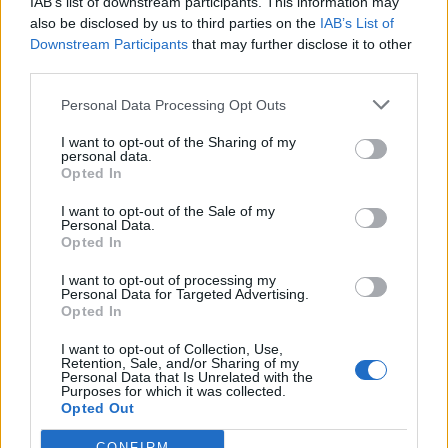
IAB’s list of downstream participants. This information may
also be disclosed by us to third parties on the
IAB’s List of
Downstream Participants
that may further disclose it to other
third parties.
Personal Data Processing Opt Outs
ÜZLET
AI vezérelte robot segíthet megtalálni az
I want to opt-out of the Sharing of my
personal data.
áttétek forrását - Magyar kutatók is részt
Opted In
vesznek a fejlesztésben
I want to opt-out of the Sale of my
A legveszélyesebb tumorsejtek korai felismerése életet
Personal Data.
Opted In
menthet.
PORTFOLIO BLOGGER
I want to opt-out of processing my
Personal Data for Targeted Advertising.
Opted In
BANKMONITOR
7 tévhit a személyi kölcsönről, ami miatt sokan
I want to opt-out of Collection, Use,
Retention, Sale, and/or Sharing of my
rosszul döntenek
Personal Data that Is Unrelated with the
Purposes for which it was collected.
A személyi kölcsön gyors segítség lehet, ha nagyobb
Opted Out
kiadás, hitelkiváltás, lakásfelújítás vagy váratlan
élethelyzet miatt pénzre van szükséged. De sokan még
CONFIRM