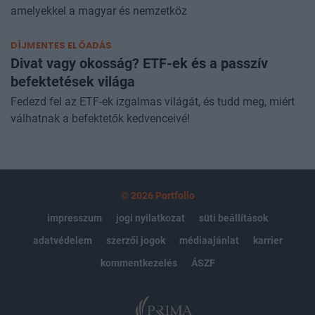
alkalmazni. Bemutatjuk a leggyakoribb stratégiákat,
amelyekkel a magyar és nemzetköz
DÍJMENTES ELŐADÁS
Divat vagy okosság? ETF-ek és a passzív
befektetések világa
Fedezd fel az ETF-ek izgalmas világát, és tudd meg, miért
válhatnak a befektetők kedvenceivé!
© 2026 Portfolio
impresszum
jogi nyilatkozat
süti beállítások
adatvédelem
szerzői jogok
médiaajánlat
karrier
kommentkezelés
ÁSZF