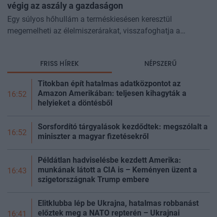
végig az aszály a gazdaságon
Egy súlyos hőhullám a terméskiesésen keresztül
megemelheti az élelmiszerárakat, visszafoghatja a
gazdasági növekedést, ronthatja a termelékenységet, sőt
még az állam finanszírozását is m
FRISS HÍREK
NÉPSZERŰ
Titokban épít hatalmas adatközpontot az
Amazon Amerikában: teljesen kihagyták a
16:52
helyieket a döntésből
Sorsfordító tárgyalások kezdődtek: megszólalt a
16:52
miniszter a magyar fizetésekről
Példátlan hadviselésbe kezdett Amerika:
munkának látott a CIA is – Keményen üzent a
16:43
szigetországnak Trump embere
Elitklubba lép be Ukrajna, hatalmas robbanást
előztek meg a NATO repterén – Ukrajnai
16:41