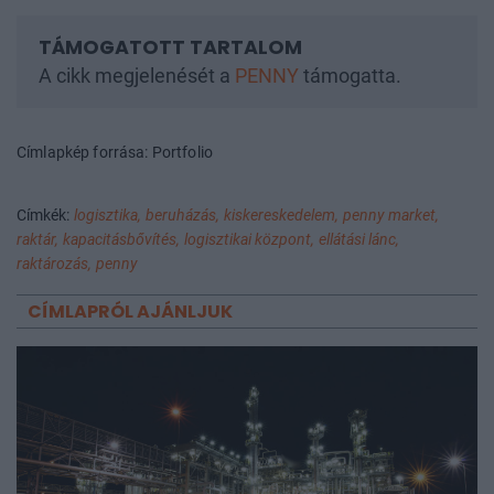
A cikk megjelenését a
PENNY
támogatta.
Címlapkép forrása: Portfolio
Címkék:
logisztika,
beruházás,
kiskereskedelem,
penny market,
raktár,
kapacitásbővítés,
logisztikai központ,
ellátási lánc,
raktározás,
penny
CÍMLAPRÓL AJÁNLJUK