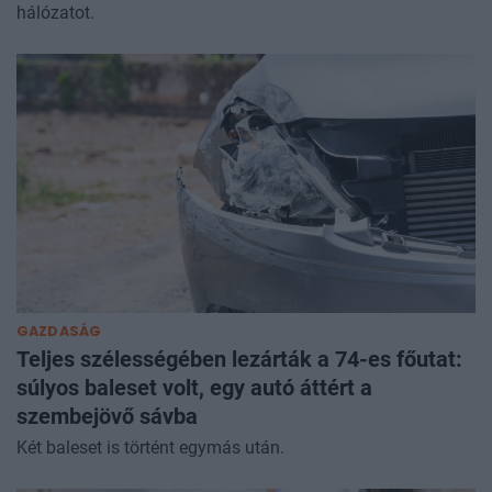
hálózatot.
GAZDASÁG
Teljes szélességében lezárták a 74-es főutat:
súlyos baleset volt, egy autó áttért a
szembejövő sávba
Két baleset is történt egymás után.