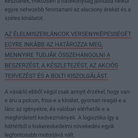
készülnek, miközben a hatékonyság javítása nélkül
egyre nehezebb fenntartani az alacsony árakat és a
széles kínálatot.
AZ ÉLELMISZERLÁNCOK VERSENYKÉPESSÉGÉT
EGYRE INKÁBB AZ HATÁROZZA MEG,
MENNYIRE TUDJÁK ÖSSZEHANGOLNI A
BESZERZÉST, A KÉSZLETEZÉST, AZ AKCIÓS
TERVEZÉST ÉS A BOLTI KISZOLGÁLÁST.
A vásárló ebből végül csak annyit érzékel, hogy van-
e áru a polcon, friss-e a kínálat, gyorsan reagál-e a
lánc az igényekre, és valóban elérhetők-e a
meghirdetett kedvezmények. A logisztika így a
háttérből a kiskereskedelmi növekedés egyik
legfontosabb motorjává vált.