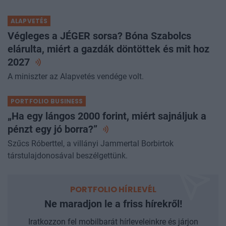
teremtünk a szűkülő készletekből.
ALAPVETÉS
Végleges a JÉGER sorsa? Bóna Szabolcs
elárulta, miért a gazdák döntöttek és mit hoz
2027
A miniszter az Alapvetés vendége volt.
PORTFOLIO BUSINESS
„Ha egy lángos 2000 forint, miért sajnáljuk a
pénzt egy jó
borra?”
Szűcs Róberttel, a villányi Jammertal Borbirtok
társtulajdonosával beszélgettünk.
PORTFOLIO HÍRLEVÉL
Ne maradjon le a friss hírekről!