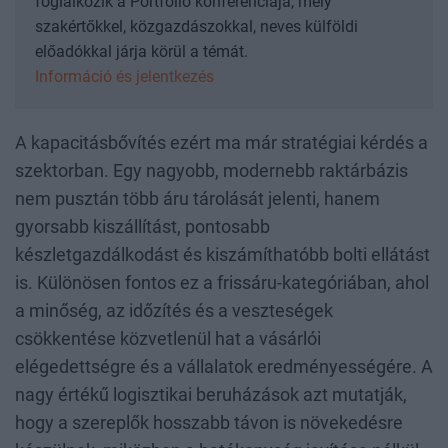
foglalkozik a Portfolio konferenciája, mely
szakértőkkel, közgazdászokkal, neves külföldi
előadókkal járja körül a témát.
Információ és jelentkezés
A kapacitásbővítés ezért ma már stratégiai kérdés a
szektorban. Egy nagyobb, modernebb raktárbázis
nem pusztán több áru tárolását jelenti, hanem
gyorsabb kiszállítást, pontosabb
készletgazdálkodást és kiszámíthatóbb bolti ellátást
is. Különösen fontos ez a frissáru-kategóriában, ahol
a minőség, az időzítés és a veszteségek
csökkentése közvetlenül hat a vásárlói
elégedettségre és a vállalatok eredményességére. A
nagy értékű logisztikai beruházások azt mutatják,
hogy a szereplők hosszabb távon is növekedésre