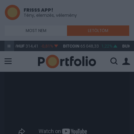
FRISSS APP!
Tény, elemzés, vélemény
MOST NEM
LETÖLTÖM
SD/HUF
314,41
-0,81%
BITCOIN
65 048,33
1,22%
BUX
148 17