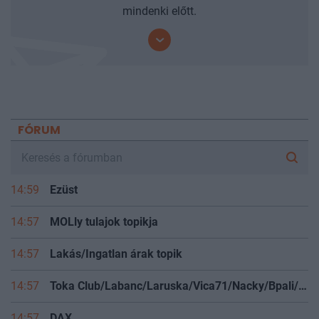
Iratkozzon fel mobilbarát hírleveleinkre és járjon
mindenki előtt.
FÓRUM
14:59
Ezüst
14:57
MOLly tulajok topikja
14:57
Lakás/Ingatlan árak topik
14:57
Toka Club/Labanc/Laruska/Vica71/Nacky/Bpali/Oldrider/Josefernando/Mcbull/Kawaszabi