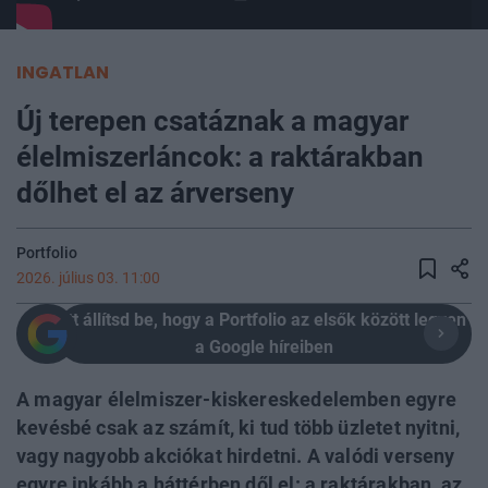
INGATLAN
Új terepen csatáznak a magyar
élelmiszerláncok: a raktárakban
dőlhet el az árverseny
Portfolio
2026. július 03. 11:00
Itt állítsd be, hogy a Portfolio az elsők között legyen
a Google híreiben
A magyar élelmiszer-kiskereskedelemben egyre
kevésbé csak az számít, ki tud több üzletet nyitni,
vagy nagyobb akciókat hirdetni. A valódi verseny
egyre inkább a háttérben dől el: a raktárakban, az