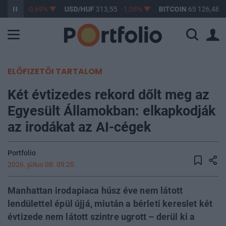
362,90
-0,69%
USD/HUF
313,55
-1,08%
BITCOIN
65 126,48
1
ELŐFIZETŐI TARTALOM
Két évtizedes rekord dőlt meg az
Egyesült Államokban: elkapkodják
az irodákat az AI-cégek
Portfolio
2026. július 08. 09:20
Manhattan irodapiaca húsz éve nem látott
lendülettel épül újjá, miután a bérleti kereslet két
évtizede nem látott szintre ugrott – derül ki a