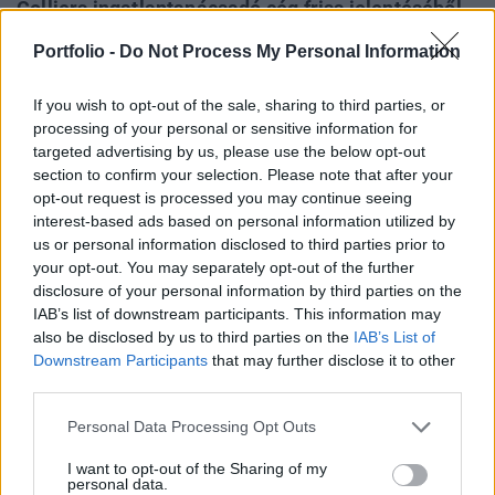
Colliers ingatlantanácsadó cég friss jelentéséből.
Manhattan ugyanakkor kivételnek számít abban
Portfolio -
Do Not Process My Personal Information
is, hogy a B-kategóriás épületek is újra keresetté
váltak - ezt már a CoStar elemzése alapján írta
If you wish to opt-out of the sale, sharing to third parties, or
meg a CNBC.
processing of your personal or sensitive information for
targeted advertising by us, please use the below opt-out
Property Awards 2026A hazai ingatlanpiac ünnepe! - Az
section to confirm your selection. Please note that after your
elmúlt egy év legkülöngesebb piaci teljesítményei és az
opt-out request is processed you may continue seeing
interest-based ads based on personal information utilized by
elmaradhatatlan üzleti networking! Részletekért
us or personal information disclosed to third parties prior to
kattints!Információ és jelentkezésAz év második
your opt-out. You may separately opt-out of the further
negyedévében mintegy 1 millió négyzetméter irodaterületre
disclosure of your personal information by third parties on the
kötöttek bérleti szerződést, ami 29 százalékkal haladja
IAB’s list of downstream participants. This information may
meg az elmúlt öt év, és 31 százalékkal az elmúlt...
also be disclosed by us to third parties on the
IAB’s List of
Downstream Participants
that may further disclose it to other
third parties.
KEDVES OLVASÓNK!
Personal Data Processing Opt Outs
A keresett cikk a portfolio.hu hírarchívumához
I want to opt-out of the Sharing of my
tartozik, melynek olvasása előfizetéses
personal data.