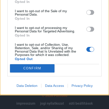
regisztrációhoz kötött.
Opted In
Az előfizetés a következőket tartalmazza:
I want to opt-out of the Sale of my
Personal Data.
Portfolio.hu teljes cikkarchívum
Opted In
Kötéslisták: BÉT elmúlt 2 év napon belüli
kötéslistái
I want to opt-out of processing my
Personal Data for Targeted Advertising.
Opted In
Előfizetés
I want to opt-out of Collection, Use,
Retention, Sale, and/or Sharing of my
Personal Data that Is Unrelated with the
Purposes for which it was collected.
MÁR ELŐFIZETŐNK VAGY?
BEJELENTKEZÉS
Opted Out
CONFIRM
Data Deletion
Data Access
Privacy Policy
© 2026 Portfolio
impresszum
jogi nyilatkozat
süti beállítások