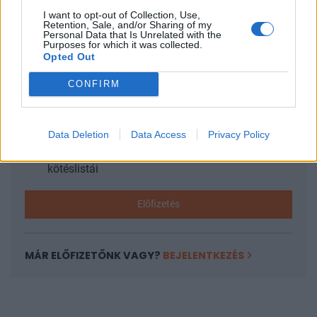
I want to opt-out of Collection, Use,
Retention, Sale, and/or Sharing of my
KEDVES OLVASÓNK!
Personal Data that Is Unrelated with the
Purposes for which it was collected.
A keresett cikk a portfolio.hu hírarchívumához
Opted Out
tartozik, melynek olvasása előfizetéses
CONFIRM
regisztrációhoz kötött.
Az előfizetés a következőket tartalmazza:
Portfolio.hu teljes cikkarchívum
Data Deletion
Data Access
Privacy Policy
Kötéslisták: BÉT elmúlt 2 év napon belüli
kötéslistái
Előfizetés
MÁR ELŐFIZETŐNK VAGY?
BEJELENTKEZÉS