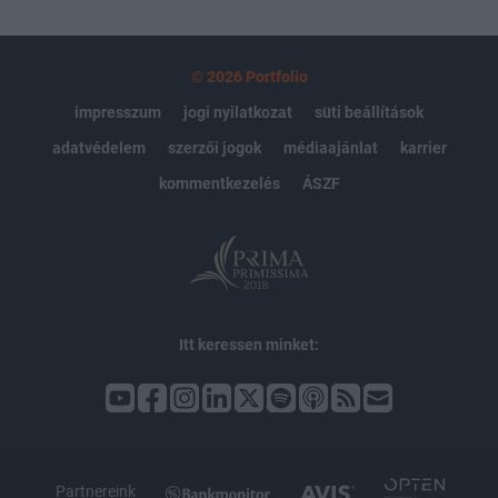
© 2026 Portfolio
impresszum
jogi nyilatkozat
süti beállítások
adatvédelem
szerzői jogok
médiaajánlat
karrier
kommentkezelés
ÁSZF
Itt keressen minket:
Partnereink