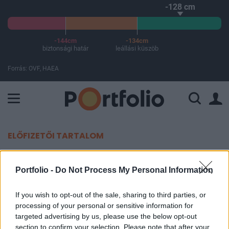
-128 cm
-144cm
-134cm
biztonsági határ
leállási küszöb
Forrás: OVF, HAEA
A Paksi Atomerőmű összteljesítménye 225 MW. A Duna vízállá
ELŐFIZETŐI TARTALOM
További brutális értékvesztést
Portfolio -
Do Not Process My Personal Information
hozott 2025 az MNB-Ingatlan
épületeiben
If you wish to opt-out of the sale, sharing to third parties, or
processing of your personal or sensitive information for
targeted advertising by us, please use the below opt-out
Portfolio
section to confirm your selection. Please note that after your