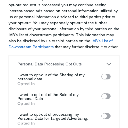
2026. július 08. 11:29
opt-out request is processed you may continue seeing
interest-based ads based on personal information utilized by
Tovább zuhant az az MNB-Ingatlan Kft. alapvető
us or personal information disclosed to third parties prior to
vagyontárgyainak, az ingatlanoknak az értéke a
your opt-out. You may separately opt-out of the further
disclosure of your personal information by third parties on the
cég friss, 2025-ös mérlege alapján: a társaság
IAB’s list of downstream participants. This information may
saját tőkéje a 2024 végi 181 milliárd forintról 162
also be disclosed by us to third parties on the
IAB’s List of
milliárdra csökkent – írta meg a HVG. A cég már a
Downstream Participants
that may further disclose it to other
2024-es mérlegben is egy 47 milliárdos
third parties.
értékvesztést kellett, hogy elszámoljon Matolcsy
Personal Data Processing Opt Outs
György ex-jegybankelnök terhes örökségeként.
I want to opt-out of the Sharing of my
personal data.
Mindezen felül a könyvvizsgáló korlátozó véleményt adott
Opted In
ki a tavalyi mérlegről, mert azt állapította meg, hogy a több
mint hétmilliárd forintos értéken szereplő képzőművészeti
I want to opt-out of the Sale of my
Personal Data.
alkotások – amelyek a cég tavaly év végi
Opted In
mérlegfőösszegének a 4,2 százalékát adják – valós és
megbízható értékéről” nem tudtak teljes bizonyossággal
I want to opt-out of processing my
Personal Data for Targeted Advertising.
meggyőződni, annak ellenére...
Opted In