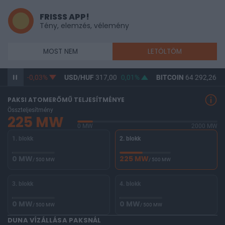
FRISSS APP!
Tény, elemzés, vélemény
MOST NEM
LETÖLTÖM
365,28
-0,03%
USD/HUF
317,00
0,01%
BITCOIN
64 292,26
-0
PAKSI ATOMERŐMŰ TELJESÍTMÉNYE
Összteljesítmény
225 MW
0 MW
2000 MW
1. blokk
2. blokk
0 MW
225 MW
/ 500 MW
/ 500 MW
3. blokk
4. blokk
0 MW
0 MW
/ 500 MW
/ 500 MW
DUNA VÍZÁLLÁSA PAKSNÁL