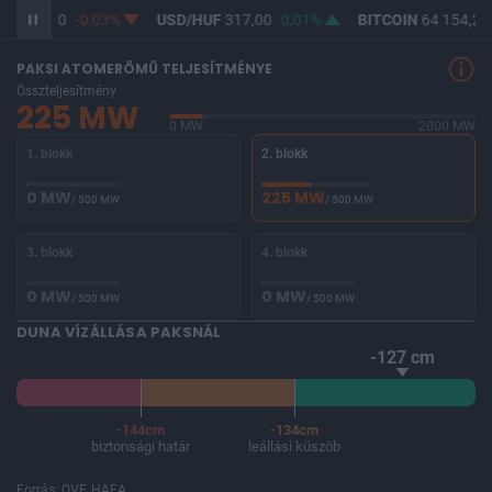
UF
365,30
-0,03%
USD/HUF
317,00
0,01%
BITCOIN
64 154,20
PAKSI ATOMERŐMŰ TELJESÍTMÉNYE
Összteljesítmény
225 MW
0 MW
2000 MW
1. blokk
2. blokk
0 MW
225 MW
/ 500 MW
/ 500 MW
3. blokk
4. blokk
0 MW
0 MW
/ 500 MW
/ 500 MW
DUNA VÍZÁLLÁSA PAKSNÁL
-127 cm
-144cm
-134cm
biztonsági határ
leállási küszöb
Forrás: OVF, HAEA