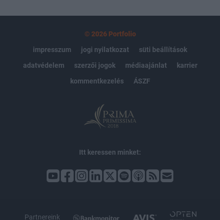
© 2026 Portfolio
impresszum
jogi nyilatkozat
süti beállítások
adatvédelem
szerzői jogok
médiaajánlat
karrier
kommentkezelés
ÁSZF
Itt keressen minket:
Partnereink