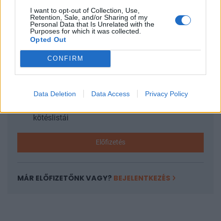
I want to opt-out of Collection, Use,
Retention, Sale, and/or Sharing of my
KEDVES OLVASÓNK!
Personal Data that Is Unrelated with the
Purposes for which it was collected.
A keresett cikk a portfolio.hu hírarchívumához
Opted Out
tartozik, melynek olvasása előfizetéses
CONFIRM
regisztrációhoz kötött.
Az előfizetés a következőket tartalmazza:
Portfolio.hu teljes cikkarchívum
Data Deletion
Data Access
Privacy Policy
Kötéslisták: BÉT elmúlt 2 év napon belüli
kötéslistái
Előfizetés
MÁR ELŐFIZETŐNK VAGY?
BEJELENTKEZÉS