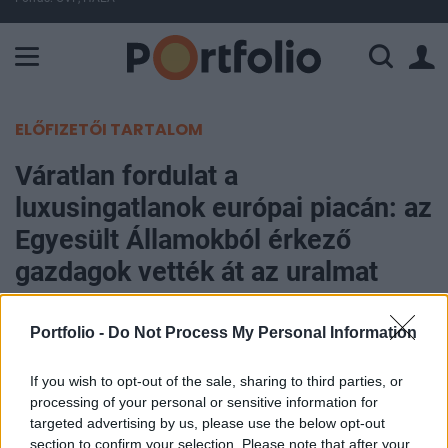
A Paksi Atomerőmű összteljesítménye 225 MW. A Duna vízállá
ELŐFIZETŐI TARTALOM
Váratlan fordulat a
luxusingatlanok európai piacán: az
Egyesült Államokból érkező
gazdagok vették át az uralmat
Portfolio
Portfolio -
Do Not Process My Personal Information
2026. július 08. 12:32
If you wish to opt-out of the sale, sharing to third parties, or
Jelentősen átrendeződik az európai
processing of your personal or sensitive information for
luxusingatlanok piaca 2026 első felében, miután
targeted advertising by us, please use the below opt-out
section to confirm your selection. Please note that after your