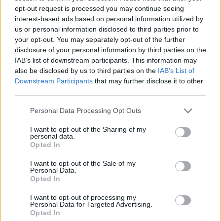
az amerikai és brit vásárlók térnyerésével
opt-out request is processed you may continue seeing
párhuzamosan némileg visszaesett a kontinensen
interest-based ads based on personal information utilized by
belüli kereslet - írja kutatásában a Knight Frank
us or personal information disclosed to third parties prior to
Research. A határokon átnyúló tranzakciókat és a
your opt-out. You may separately opt-out of the further
disclosure of your personal information by third parties on the
relatív vásárlóerőt elsősorban a
IAB’s list of downstream participants. This information may
devizaárfolyamok, különösen az erős angol font
also be disclosed by us to third parties on the
IAB’s List of
alakítják, ami tovább fűti a legnépszerűbb dél-
Downstream Participants
that may further disclose it to other
európai és nagyvárosi célpontok áremelkedését,
third parties.
ráadásul az előrejelzések szerint a drágulás a
Personal Data Processing Opt Outs
jövőben is folytatódik.
I want to opt-out of the Sharing of my
personal data.
Property Investment Forum 2026A hazai ingatlanpiac
Opted In
legnagyobb üzleti és networking találkozója! Idén a 22.
alkalommal!Információ és jelentkezés Bár továbbra is az
I want to opt-out of the Sale of my
Personal Data.
Egyesült Királyságon kívüli európaiak alkotják a
Opted In
legnagyobb vásárlói csoportot a kontinens luxusingatlan-
piacán, arányuk a 2025 második felében mért 45
I want to opt-out of processing my
Personal Data for Targeted Advertising.
százalékról 2026 első felére 40 százalék alá esett...
Opted In