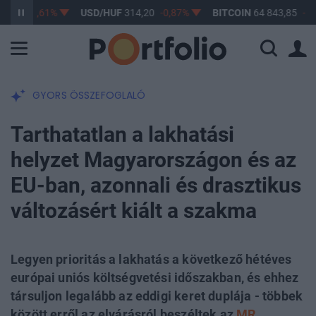
17
-0,61%
USD/HUF
314,20
-0,87%
BITCOIN
64 843,85
-0,1%
GYORS ÖSSZEFOGLALÓ
Tarthatatlan a lakhatási
helyzet Magyarországon és az
EU-ban, azonnali és drasztikus
változásért kiált a szakma
Legyen prioritás a lakhatás a következő hétéves
európai uniós költségvetési időszakban, és ehhez
társuljon legalább az eddigi keret duplája - többek
között erről az elvárásról beszéltek az
MR