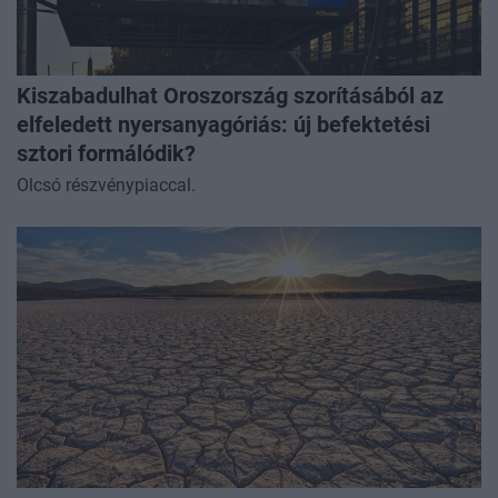
Kiszabadulhat Oroszország szorításából az
elfeledett nyersanyagóriás: új befektetési
sztori formálódik?
Olcsó részvénypiaccal.