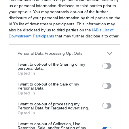
Összes friss hír
us or personal information disclosed to third parties prior to
your opt-out. You may separately opt-out of the further
disclosure of your personal information by third parties on the
CÍMLAPRÓL AJÁNLJUK
IAB’s list of downstream participants. This information may
also be disclosed by us to third parties on the
IAB’s List of
Downstream Participants
that may further disclose it to other
third parties.
Nőnek az európai K+F-források,
Personal Data Processing Opt Outs
Magyarország viszont az uniós mezőny
végén áll
I want to opt-out of the Sharing of my
personal data.
Alacsony állami K+F-előirányzatok és eltűnő
Opted In
egyetemi alapfinanszírozás jellemzi a magyar
I want to opt-out of the Sale of my
adatokat.
Personal Data.
Opted In
I want to opt-out of processing my
Personal Data for Targeted Advertising.
Opted In
I want to opt-out of Collection, Use,
Retention, Sale, and/or Sharing of my