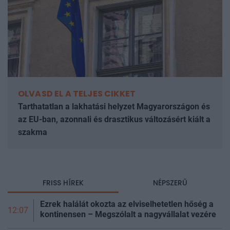
OLVASD EL A TELJES CIKKET
Tarthatatlan a lakhatási helyzet Magyarországon és
az EU-ban, azonnali és drasztikus változásért kiált a
szakma
FRISS HÍREK
NÉPSZERŰ
Ezrek halálát okozta az elviselhetetlen hőség a
12:07
kontinensen – Megszólalt a nagyvállalat vezére