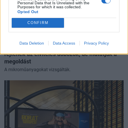
Personal Data that Is Unrelated with the
Purposes for which it was collected.
Opted Out
CONFIRM
Data Deletion
Data Access
Privacy Policy
Kimondták a szakemberek: komoly veszélyt
rejtenek az elviteles dobozok, de mutatjuk a
megoldást
A mikroműanyagokat vizsgálták.