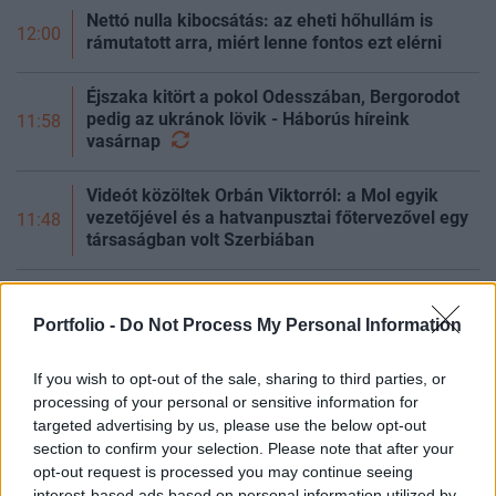
Nettó nulla kibocsátás: az eheti hőhullám is
12:00
rámutatott arra, miért lenne fontos ezt elérni
Éjszaka kitört a pokol Odesszában, Bergorodot
pedig az ukránok lövik - Háborús híreink
11:58
vasárnap
Videót közöltek Orbán Viktorról: a Mol egyik
vezetőjével és a hatvanpusztai főtervezővel egy
11:48
társaságban volt Szerbiában
Brutális erejű tájfun csap le az ázsiai
11:30
nagyhatalomra, teljesen megbénult a közlekedés
Portfolio -
Do Not Process My Personal Information
Elérte a kritikus szintet a szárazság: sós víz önti
If you wish to opt-out of the sale, sharing to third parties, or
11:15
el a termőföldeket ezen az európai vidéken
processing of your personal or sensitive information for
targeted advertising by us, please use the below opt-out
Nőnek az európai K+F-források, Magyarország
section to confirm your selection. Please note that after your
11:00
viszont az uniós mezőny végén áll
opt-out request is processed you may continue seeing
interest-based ads based on personal information utilized by