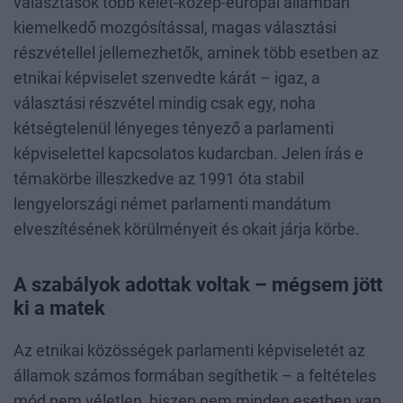
választások több kelet-közép-európai államban
kiemelkedő mozgósítással, magas választási
részvétellel jellemezhetők, aminek több esetben az
etnikai képviselet szenvedte kárát – igaz, a
választási részvétel mindig csak egy, noha
kétségtelenül lényeges tényező a parlamenti
képviselettel kapcsolatos kudarcban. Jelen írás e
témakörbe illeszkedve az 1991 óta stabil
lengyelországi német parlamenti mandátum
elveszítésének körülményeit és okait járja körbe.
A szabályok adottak voltak – mégsem jött
ki a matek
Az etnikai közösségek parlamenti képviseletét az
államok számos formában segíthetik – a feltételes
mód nem véletlen, hiszen nem minden esetben van