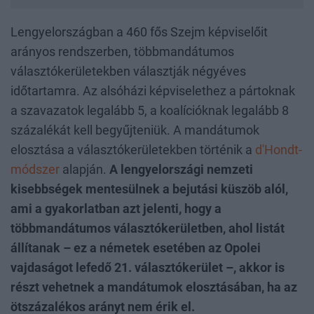
Lengyelországban a 460 fős Szejm képviselőit
arányos rendszerben, többmandátumos
választókerületekben választják négyéves
időtartamra. Az alsóházi képviselethez a pártoknak
a szavazatok legalább 5, a koalícióknak legalább 8
százalékát kell begyűjteniük. A mandátumok
elosztása a választókerületekben történik a
d'Hondt-
módszer
alapján.
A lengyelországi nemzeti
kisebbségek mentesülnek a bejutási küszöb alól,
ami a gyakorlatban azt jelenti, hogy a
többmandátumos választókerületben, ahol listát
állítanak – ez a németek esetében az Opolei
vajdaságot lefedő 21. választókerület –, akkor is
részt vehetnek a mandátumok elosztásában, ha az
ötszázalékos arányt nem érik el.