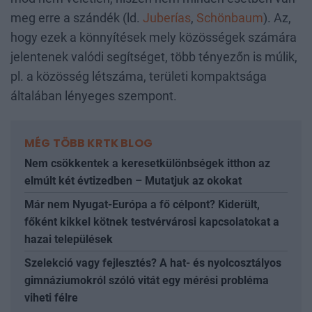
meg erre a szándék (ld.
Juberías
,
Schönbaum
). Az,
hogy ezek a könnyítések mely közösségek számára
jelentenek valódi segítséget, több tényezőn is múlik,
pl. a közösség létszáma, területi kompaktsága
általában lényeges szempont.
MÉG TÖBB KRTK BLOG
Nem csökkentek a keresetkülönbségek itthon az
elmúlt két évtizedben – Mutatjuk az okokat
Már nem Nyugat-Európa a fő célpont? Kiderült,
főként kikkel kötnek testvérvárosi kapcsolatokat a
hazai települések
Szelekció vagy fejlesztés? A hat- és nyolcosztályos
gimnáziumokról szóló vitát egy mérési probléma
viheti félre