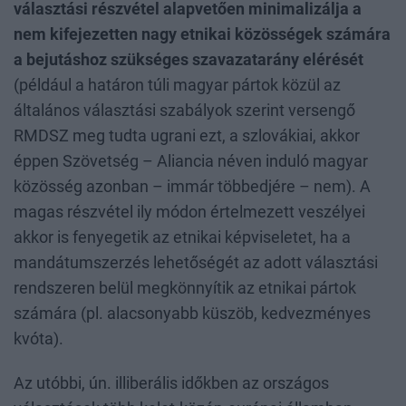
választási részvétel alapvetően minimalizálja a
nem kifejezetten nagy etnikai közösségek számára
a bejutáshoz szükséges szavazatarány elérését
(például a határon túli magyar pártok közül az
általános választási szabályok szerint versengő
RMDSZ meg tudta ugrani ezt, a szlovákiai, akkor
éppen Szövetség – Aliancia néven induló magyar
közösség azonban – immár többedjére – nem). A
magas részvétel ily módon értelmezett veszélyei
akkor is fenyegetik az etnikai képviseletet, ha a
mandátumszerzés lehetőségét az adott választási
rendszeren belül megkönnyítik az etnikai pártok
számára (pl. alacsonyabb küszöb, kedvezményes
kvóta).
Az utóbbi, ún. illiberális időkben az országos