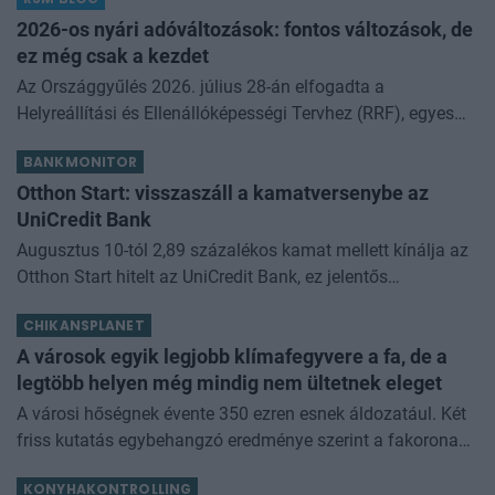
2026-os nyári adóváltozások: fontos változások, de
ez még csak a kezdet
Az Országgyűlés 2026. július 28-án elfogadta a
Helyreállítási és Ellenállóképességi Tervhez (RRF), egyes
kormányprogramokhoz és kormányhatározatokhoz
BANKMONITOR
kapcsolódó adóintézkedésekről, v
Otthon Start: visszaszáll a kamatversenybe az
UniCredit Bank
Augusztus 10-tól 2,89 százalékos kamat mellett kínálja az
Otthon Start hitelt az UniCredit Bank, ez jelentős
megtakarítást jelenthet a standard évi 3 százalékos
CHIKANSPLANET
kamathoz képest. De arról sem s
A városok egyik legjobb klímafegyvere a fa, de a
legtöbb helyen még mindig nem ültetnek eleget
A városi hőségnek évente 350 ezren esnek áldozatául. Két
friss kutatás egybehangzó eredménye szerint a fakorona
akár a városi hőszigethatás felét is semlegesítheti
KONYHAKONTROLLING