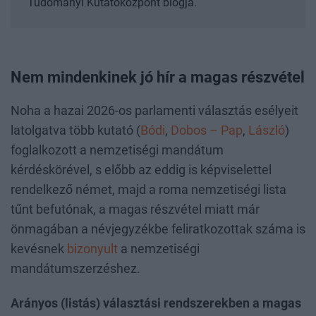
Tudományi Kutatóközpont blogja.
Nem mindenkinek jó hír a magas részvétel
Noha a hazai 2026-os parlamenti választás esélyeit
latolgatva több kutató (
Bódi
,
Dobos – Pap
,
László
)
foglalkozott a nemzetiségi mandátum
kérdéskörével, s előbb az eddig is képviselettel
rendelkező német, majd a roma nemzetiségi lista
tűnt befutónak, a magas részvétel miatt már
önmagában a névjegyzékbe feliratkozottak száma is
kevésnek
bizonyult
a nemzetiségi
mandátumszerzéshez.
Arányos (listás) választási rendszerekben a magas