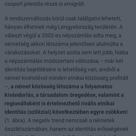
csoport jelentős része is emigrált.
A rendszerváltozás körül csak találgatni lehetett,
hányan élhetnek még Lengyelország területén. A
választ végül a 2002-es népszámlás adta meg, a
németség akkori létszáma jelentősen alulmúlta a
várakozásokat. A helyzet azóta sem lett jobb, hiába
a népszámlálás módszertani változása – már két
identitás bejelölésére is lehetőség van, amiből a
német kivételével minden etnikai közösség profitált
–,
a német közösség létszáma a folyamatos
kivándorlás, a társadalom öregedése, valamint a
regionálisként is értelmezhető rivális etnikai
identitás (sziléziai) következtében egyre csökken
t
(1. ábra). A negatív trend nemcsak a németek
összlétszámában, hanem az identitás erősségének