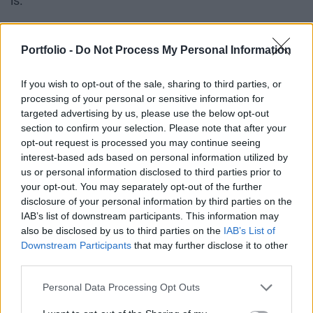
is.
A szervezet utánpótlását, valamint
a szavazóbázis
Portfolio -
Do Not Process My Personal Information
egy részét felszívta a rivális sziléziai mozgalom.
If you wish to opt-out of the sale, sharing to third parties, or
A POLITIKAI OLDALAK KÖZÖTTI EGYRE
processing of your personal or sensitive information for
KIÉLEZETTEBB KÜZDELEM, AMELYNEK TÉTJE
targeted advertising by us, please use the below opt-out
section to confirm your selection. Please note that after your
SOKAK SZEMÉBEN A DEMOKRATIKUS JÖVŐ
opt-out request is processed you may continue seeing
interest-based ads based on personal information utilized by
VAGY AZ ORSZÁG EURÓPÁBAN ELFOGLALT
us or personal information disclosed to third parties prior to
HELYE LEHETETT, A VÁLASZTÓI PREFERENCIÁK
your opt-out. You may separately opt-out of the further
disclosure of your personal information by third parties on the
MEGVÁLTOZÁSÁVAL A HAGYOMÁNYOS PÁRTOK
IAB’s list of downstream participants. This information may
TÁMOGATÁSÁNAK IRÁNYÁBA TERELTE A
also be disclosed by us to third parties on the
IAB’s List of
Downstream Participants
that may further disclose it to other
VÁLASZTÓK EGY JELENTŐS RÉSZÉT.
third parties.
Personal Data Processing Opt Outs
Végezetül pedig, a dezinformációs kampányok, mint
pl. hogy a német parlamenti mandátum garantált,