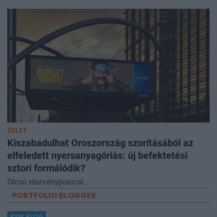
ÜZLET
Kiszabadulhat Oroszország szorításából az
elfeledett nyersanyagóriás: új befektetési
sztori formálódik?
Olcsó részvénypiaccal.
PORTFOLIO BLOGGER
RSM BLOG