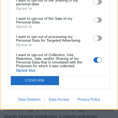
I want to opt-out of the Sharing of my
personal data.
szintén eltéríthetett szavazókat az etnikai párttól,
Opted In
csakúgy, mint a parlamenti képviselet üressége,
I want to opt-out of the Sale of my
szimbolikus volta, szembeállítva a regionális
Personal Data.
Opted In
cselekvőképességgel.
I want to opt-out of processing my
Personal Data for Targeted Advertising.
Kevesebb szavazó, gyengébb mozgósítás
Opted In
I want to opt-out of Collection, Use,
A 2023-as választásokon a német kisebbség pártja
Retention, Sale, and/or Sharing of my
Personal Data that Is Unrelated with the
által kapott szavazatok száma a legkevesebb volt,
Purposes for which it was collected.
Opted Out
amit a szervezet valaha is elért. Ez arra utal, hogy
nemcsak a magas országos részvétel volt a
CONFIRM
probléma, hanem a szervezet mozgósítási
képessége is jelentősen csökkent. Egy, a Strijbis és
Data Deletion
Data Access
Privacy Policy
Kotnarowski által kidolgozott index segítségével
mérhető, hogy az adott közösség tagjainak mekkora
részét sikerült mobilizálni, s milyen arányban