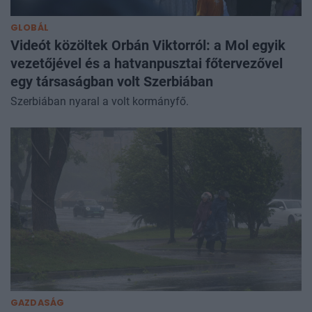
GLOBÁL
Videót közöltek Orbán Viktorról: a Mol egyik
vezetőjével és a hatvanpusztai főtervezővel
egy társaságban volt Szerbiában
Szerbiában nyaral a volt kormányfő.
GAZDASÁG