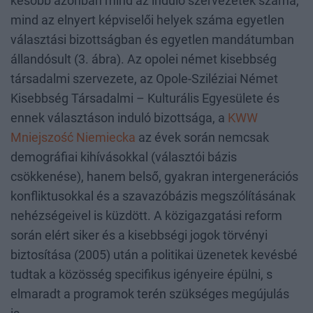
később azonban mind az induló szervezetek száma,
mind az elnyert képviselői helyek száma egyetlen
választási bizottságban és egyetlen mandátumban
állandósult (3. ábra). Az opolei német kisebbség
társadalmi szervezete, az Opole-Sziléziai Német
Kisebbség Társadalmi – Kulturális Egyesülete és
ennek választáson induló bizottsága, a
KWW
Mniejszość Niemiecka
az évek során nemcsak
demográfiai kihívásokkal (választói bázis
csökkenése), hanem belső, gyakran intergenerációs
konfliktusokkal és a szavazóbázis megszólításának
nehézségeivel is küzdött. A közigazgatási reform
során elért siker és a kisebbségi jogok törvényi
biztosítása (2005) után a politikai üzenetek kevésbé
tudtak a közösség specifikus igényeire épülni, s
elmaradt a programok terén szükséges megújulás