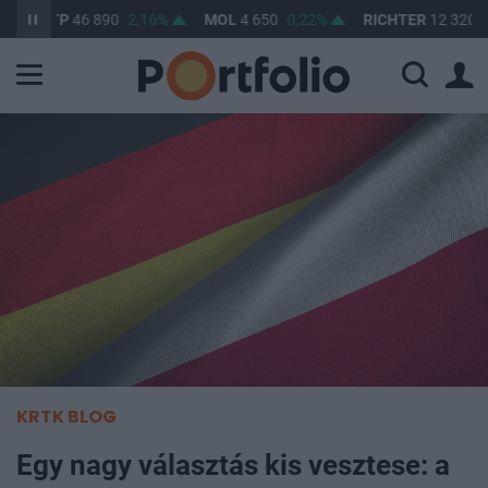
TP
46 890
2,16%
MOL
4 650
0,22%
RICHTER
12 320
1,99%
KRTK BLOG
Egy nagy választás kis vesztese: a