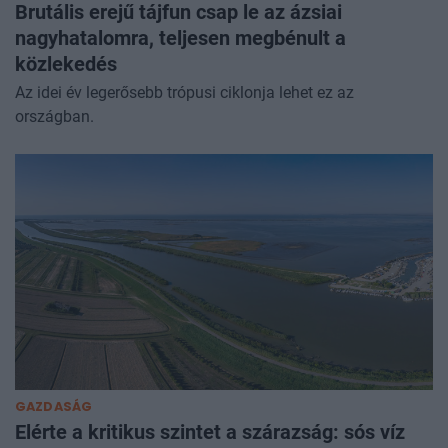
Brutális erejű tájfun csap le az ázsiai
nagyhatalomra, teljesen megbénult a
közlekedés
Az idei év legerősebb trópusi ciklonja lehet ez az
országban.
GAZDASÁG
Elérte a kritikus szintet a szárazság: sós víz