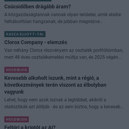
Csúcsidőben drágább áram?
A közgazdaságtannak vannak olyan területei, amik elsőre
felháborítóan hangzanak, de jobban megnézve
összességében jobb kimenethez vezetnek. Az igaz, hogy
KASZA ELLIOTT-TAL
némi kellemetlenséggel is járnak. Az
Clorox Company - elemzés
Van néhány Clorox részvényem az osztalék portfóliómban,
mert 48 éves osztalékemelési múltja van, és 2025 végén
úgy láttam, hogy jó áron meg tudom venni ezt a majdnem
HOLDBLOG
dividend king-et. Azt
Kevesebb alkoholt iszunk, mint a régió, a
következmények terén viszont az élbolyban
vagyunk
Lehet, hogy nem azok isznak a legtöbbet, akikről a
statisztikák ezt állítják - és az sem biztos, hogy a kevesebb
elfogyasztott alkohol kisebb társadalmi kárral... The post
HOLDBLOG
Kevesebb alkoholt iszunk
Feltöri a kriptót az AI?