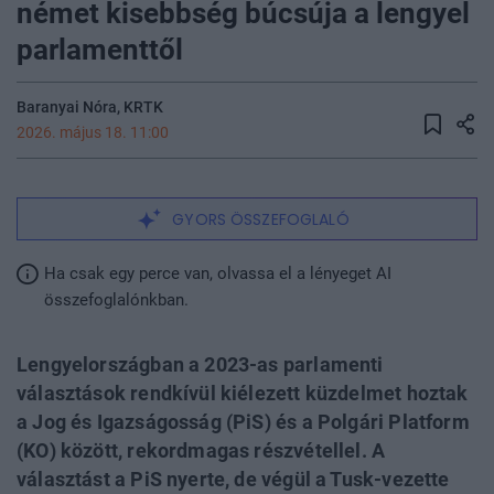
német kisebbség búcsúja a lengyel
parlamenttől
Baranyai Nóra, KRTK
2026. május 18. 11:00
GYORS ÖSSZEFOGLALÓ
Ha csak egy perce van, olvassa el a lényeget AI
összefoglalónkban.
Lengyelországban a 2023-as parlamenti
választások rendkívül kiélezett küzdelmet hoztak
a Jog és Igazságosság (PiS) és a Polgári Platform
(KO) között, rekordmagas részvétellel. A
választást a PiS nyerte, de végül a Tusk-vezette