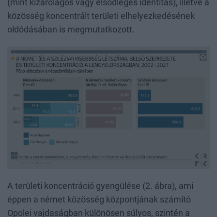
(mint kizárólagos vagy elsődleges identitás), illetve a
közösség koncentrált területi elhelyezkedésének
oldódásában is megmutatkozott.
A területi koncentráció gyengülése (2. ábra), ami
éppen a német közösség központjának számító
Opolei vajdaságban különösen súlyos, szintén a