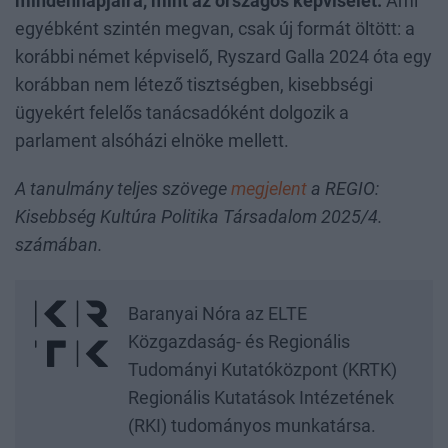
mindennapjaira, mint az országos képviselet.
Ami
egyébként szintén megvan, csak új formát öltött: a
korábbi német képviselő, Ryszard Galla 2024 óta egy
korábban nem létező tisztségben, kisebbségi
ügyekért felelős tanácsadóként dolgozik a
parlament alsóházi elnöke mellett.
A tanulmány teljes szövege
megjelent
a REGIO:
Kisebbség Kultúra Politika Társadalom 2025/4.
számában.
Baranyai Nóra az ELTE
Közgazdaság- és Regionális
Tudományi Kutatóközpont (KRTK)
Regionális Kutatások Intézetének
(RKI) tudományos munkatársa.