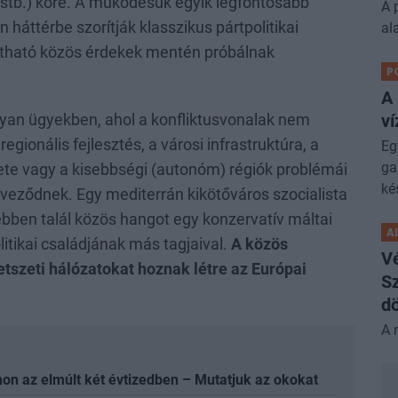
 stb.) köré. A működésük egyik legfontosabb
A 
 háttérbe szorítják klasszikus pártpolitikai
al
kítható közös érdekek mentén próbálnak
P
A
ví
yan ügyekben, ahol a konfliktusvonalak nem
regionális fejlesztés, a városi infrastruktúra, a
Eg
ga
zete vagy a kisebbségi (autonóm) régiók problémái
ké
veződnek. Egy mediterrán kikötőváros szocialista
bben talál közös hangot egy konzervatív máltai
A
litikai családjának más tagjaival.
A közös
V
szeti hálózatokat hoznak létre az Európai
Sz
dö
A 
on az elmúlt két évtizedben – Mutatjuk az okokat