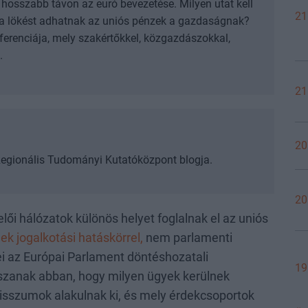
e hosszabb távon az euró bevezetése. Milyen utat kell
21
a lökést adhatnak az uniós pénzek a gazdaságnak?
nferenciája, mely szakértőkkel, közgazdászokkal,
.
21
20
egionális Tudományi Kutatóközpont blogja.
20
ői hálózatok különös helyet foglalnak el az uniós
k jogalkotási hatáskörrel
,
nem parlamenti
i az Európai Parlament döntéshozatali
19
tszanak abban, hogy milyen ügyek kerülnek
isszumok alakulnak ki, és mely érdekcsoportok