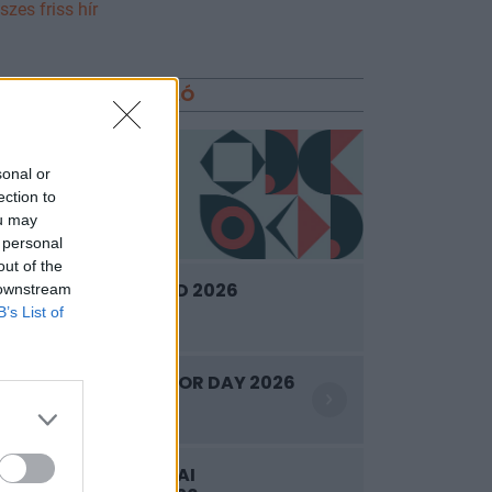
szes friss hír
KONFERENCIA AJÁNLÓ
sonal or
ection to
ou may
 personal
out of the
SUSTAINABLE WORLD 2026
 downstream
B’s List of
2026. szeptember 8.
WOOD & CO. INVESTOR DAY 2026
2026. szeptember 9.
LENDÜLETBEN A HAZAI