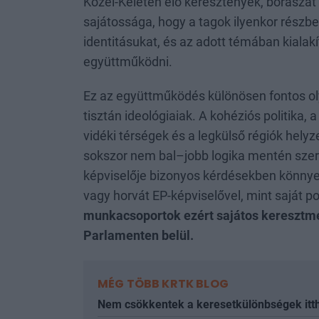
Közel-Keleten élő keresztények, borászat
sajátossága, hogy a tagok ilyenkor részben
identitásukat, és az adott témában kiala
együttműködni.
Ez az együttműködés különösen fontos ol
tisztán ideológiaiak. A kohéziós politika, a 
vidéki térségek és a legkülső régiók hely
sokszor nem bal–jobb logika mentén szer
képviselője bizonyos kérdésekben könnye
vagy horvát EP-képviselővel, mint saját po
munkacsoportok ezért sajátos keresztmet
Parlamenten belül.
MÉG TÖBB KRTK BLOG
Nem csökkentek a keresetkülönbségek itth