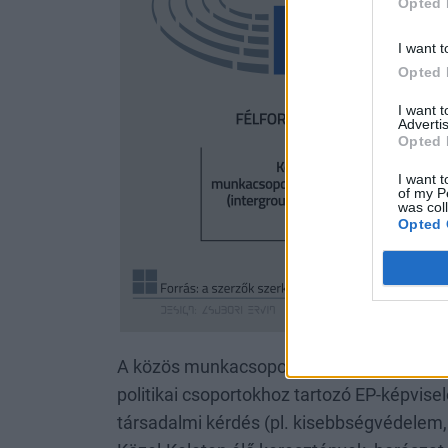
Opted 
I want t
Opted 
I want 
Advertis
Opted 
I want t
of my P
was col
Opted 
A közös munkacsoportok a formalitás és i
politikai csoportokhoz tartozó EP-képvise
társadalmi kérdés (pl. kisebbségvédelem, 