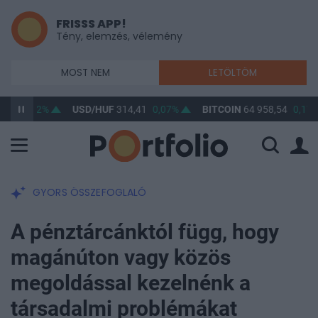
FRISSS APP!
Tény, elemzés, vélemény
MOST NEM
LETÖLTÖM
5
0,02%
USD/HUF
314,41
0,07%
BITCOIN
64 958,54
0,17%
GYORS ÖSSZEFOGLALÓ
A pénztárcánktól függ, hogy
magánúton vagy közös
megoldással kezelnénk a
társadalmi problémákat