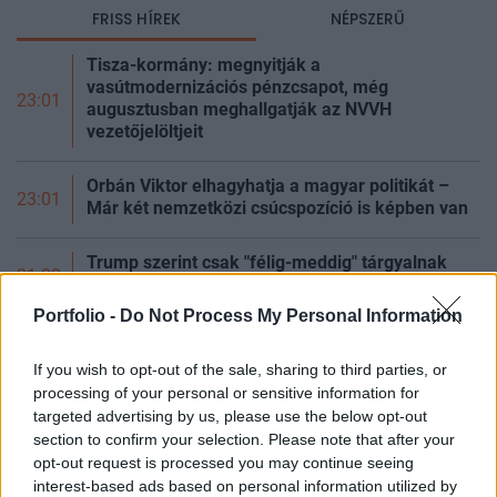
FRISS HÍREK
NÉPSZERŰ
Tisza-kormány: megnyitják a
vasútmodernizációs pénzcsapot, még
23:01
augusztusban meghallgatják az NVVH
vezetőjelöltjeit
Orbán Viktor elhagyhatja a magyar politikát –
23:01
Már két nemzetközi csúcspozíció is képben van
Trump szerint csak "félig-meddig" tárgyalnak
21:30
Iránnal
Portfolio -
Do Not Process My Personal Information
Megszólalt Karácsony Gergely: ettől a
forgatókönyvtől tart a leginkább a főváros a
20:48
If you wish to opt-out of the sale, sharing to third parties, or
kormány lépése után
processing of your personal or sensitive information for
targeted advertising by us, please use the below opt-out
Újraélesztené a kormány a Planetáriumot
20:08
section to confirm your selection. Please note that after your
opt-out request is processed you may continue seeing
interest-based ads based on personal information utilized by
Teljes szélességben lezárták az M6-ost
20:00