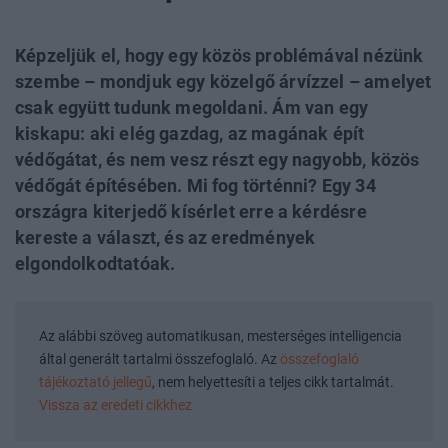
Képzeljük el, hogy egy közös problémával nézünk
szembe – mondjuk egy közelgő árvízzel – amelyet
csak együtt tudunk megoldani. Ám van egy
kiskapu: aki elég gazdag, az magának épít
védőgátat, és nem vesz részt egy nagyobb, közös
védőgát építésében. Mi fog történni? Egy 34
országra kiterjedő kísérlet erre a kérdésre
kereste a választ, és az eredmények
elgondolkodtatóak.
Az alábbi szöveg automatikusan, mesterséges intelligencia
által generált tartalmi összefoglaló. Az
összefoglaló
tájékoztató jellegű
, nem helyettesíti a teljes cikk tartalmát.
Vissza az eredeti cikkhez