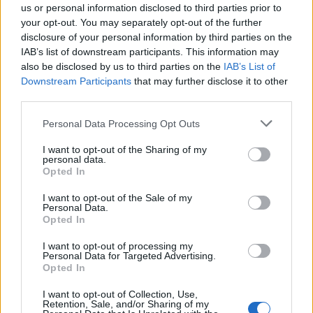
us or personal information disclosed to third parties prior to
your opt-out. You may separately opt-out of the further
Elárulta az MNB alelnöke, miért hasznos a teljes
disclosure of your personal information by third parties on the
gazdaság számára az euróbevezetés
19:23
IAB’s list of downstream participants. This information may
követelményeinek elérése
also be disclosed by us to third parties on the
IAB’s List of
Downstream Participants
that may further disclose it to other
Összes friss hír
third parties.
CÍMLAPRÓL AJÁNLJUK
Personal Data Processing Opt Outs
I want to opt-out of the Sharing of my
personal data.
Opted In
I want to opt-out of the Sale of my
Personal Data.
Opted In
Orbán Viktor elhagyhatja a magyar
politikát – Már két nemzetközi
I want to opt-out of processing my
Personal Data for Targeted Advertising.
csúcspozíció is képben van
Opted In
Új fejezet jöhet Panyi Szabolcs szerint.
I want to opt-out of Collection, Use,
Retention, Sale, and/or Sharing of my