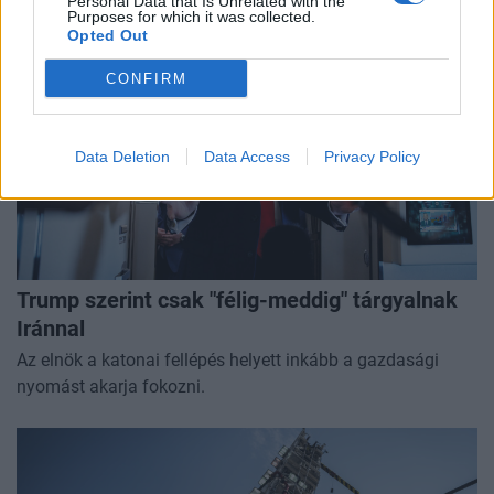
Personal Data that Is Unrelated with the
Purposes for which it was collected.
Opted Out
CONFIRM
Data Deletion
Data Access
Privacy Policy
Trump szerint csak "félig-meddig" tárgyalnak
Iránnal
Az elnök a katonai fellépés helyett inkább a gazdasági
nyomást akarja fokozni.