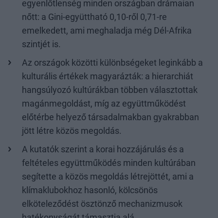
egyenlőtlenség minden országban drámaian
nőtt: a Gini-együttható 0,10-ről 0,71-re
emelkedett, ami meghaladja még Dél-Afrika
szintjét is.
Az országok közötti különbségeket leginkább a
kulturális értékek magyarázták: a hierarchiát
hangsúlyozó kultúrákban többen választottak
magánmegoldást, míg az együttműködést
előtérbe helyező társadalmakban gyakrabban
jött létre közös megoldás.
A kutatók szerint a korai hozzájárulás és a
feltételes együttműködés minden kultúrában
segítette a közös megoldás létrejöttét, ami a
klímaklubokhoz hasonló, kölcsönös
elköteleződést ösztönző mechanizmusok
hatékonyságát támasztja alá.