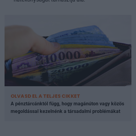
OLVASD EL A TELJES CIKKET
A pénztárcánktól függ, hogy magánúton vagy közös
megoldással kezelnénk a társadalmi problémákat