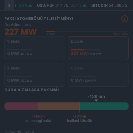
F
363,18
0,4%
USD/HUF
314,76
0,54%
BITCOIN
64 588,36
-0
PAKSI ATOMERŐMŰ TELJESÍTMÉNYE
Összteljesítmény
227 MW
0 MW
2000 MW
1. blokk
2. blokk
0 MW
227 MW
/ 500 MW
/ 500 MW
3. blokk
4. blokk
0 MW
0 MW
/ 500 MW
/ 500 MW
DUNA VÍZÁLLÁSA PAKSNÁL
-130 cm
-144cm
-134cm
biztonsági határ
leállási küszöb
Forrás: OVF, HAEA