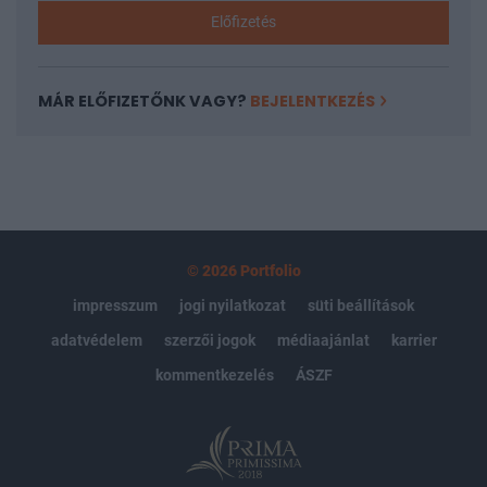
Előfizetés
MÁR ELŐFIZETŐNK VAGY?
BEJELENTKEZÉS
© 2026 Portfolio
impresszum
jogi nyilatkozat
süti beállítások
adatvédelem
szerzői jogok
médiaajánlat
karrier
kommentkezelés
ÁSZF