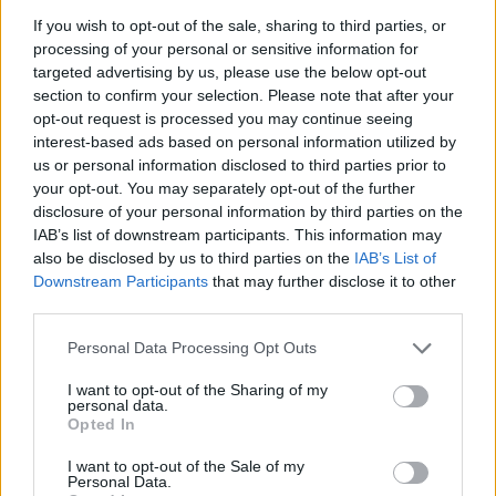
Fejlődésgazdaságtani Szakosztálya. Az
If you wish to opt-out of the sale, sharing to third parties, or
processing of your personal or sensitive information for
Eurochambres felkérésére készülő európai
targeted advertising by us, please use the below opt-out
kutatás eddigi eredményei szerint egy
section to confirm your selection. Please note that after your
százalékpontnyi MI-adaptáció növekedés 0,28
opt-out request is processed you may continue seeing
százalékponttal emeli a vállalatok egy főre jutó
interest-based ads based on personal information utilized by
us or personal information disclosed to third parties prior to
árbevételét, miközben a dél- és kelet-európai
your opt-out. You may separately opt-out of the further
térség – köztük Magyarország – lemaradása
disclosure of your personal information by third parties on the
tartósnak bizonyult. A szakértők kiemelték, hogy a
IAB’s list of downstream participants. This information may
hazai kkv-k körében az alapvető digitalizációs
also be disclosed by us to third parties on the
IAB’s List of
Downstream Participants
that may further disclose it to other
elmaradás és a biztonsági tudatosság hiánya
third parties.
komoly kockázatot jelent, miközben a
mesterséges intelligencia teljes ellátási lánca
Personal Data Processing Opt Outs
súlyos geopolitikai függőségeket hordoz. A
I want to opt-out of the Sharing of my
résztvevők szerint a felsőoktatásnak az
personal data.
Opted In
alkalmazkodóképesség és a transzferábilis
készségek fejlesztésére kell összpontosítania,
I want to opt-out of the Sale of my
Personal Data.
mivel a technológiai változások üteme mellett a