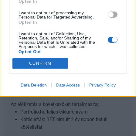
Opted In
konkrét szaktudás gyorsan elavulhat.
I want to opt-out of processing my
Personal Data for Targeted Advertising.
Banking Technology 2026Agentic AI, fintech harc és
Opted In
digitális bankolás - Technológiai és üzleti deep dive banki
topvezetőkkel! November 10-én jön a Portfolio Banking
I want to opt-out of Collection, Use,
Retention, Sale, and/or Sharing of my
Technology, regisztráció és részletek itt!Információ és
Personal Data that Is Unrelated with the
Purposes for which it was collected.
jelentkezés mkt blog mkt...
Opted Out
CONFIRM
KEDVES OLVASÓNK!
A keresett cikk a portfolio.hu hírarchívumához
Data Deletion
Data Access
Privacy Policy
tartozik, melynek olvasása előfizetéses
regisztrációhoz kötött.
Az előfizetés a következőket tartalmazza:
Portfolio.hu teljes cikkarchívum
Kötéslisták: BÉT elmúlt 2 év napon belüli
kötéslistái