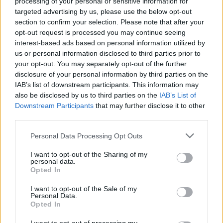
processing of your personal or sensitive information for
mandátumaikat, így például a leendő miniszterelnök-
targeted advertising by us, please use the below opt-out
helyettes és külügyminiszter Orbán Anita, a gazdasági és
section to confirm your selection. Please note that after your
energia miniszteri posztot elfoglaló Kapitány István, és a
opt-out request is processed you may continue seeing
napokon belül pénzügyminiszterré váló Kármán András is.
interest-based ads based on personal information utilized by
us or personal information disclosed to third parties prior to
Bujdosó Andrea frakcióvezető egyúttal meg is osztotta,
your opt-out. You may separately opt-out of the further
hogy mely parlamenti képviselőjük...
disclosure of your personal information by third parties on the
IAB’s list of downstream participants. This information may
also be disclosed by us to third parties on the
IAB’s List of
KEDVES OLVASÓNK!
Downstream Participants
that may further disclose it to other
A keresett cikk a portfolio.hu hírarchívumához
third parties.
tartozik, melynek olvasása előfizetéses
Personal Data Processing Opt Outs
regisztrációhoz kötött.
I want to opt-out of the Sharing of my
Az előfizetés a következőket tartalmazza:
personal data.
Opted In
Portfolio.hu teljes cikkarchívum
Kötéslisták: BÉT elmúlt 2 év napon belüli
I want to opt-out of the Sale of my
Personal Data.
kötéslistái
Opted In
Előfizetés