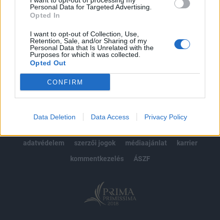
I want to opt-out of processing my
Personal Data for Targeted Advertising.
Opted In
MÁR ELŐFIZETŐNK VAGY?
BEJELENTKEZÉS
I want to opt-out of Collection, Use,
Retention, Sale, and/or Sharing of my
Personal Data that Is Unrelated with the
Purposes for which it was collected.
Opted Out
CONFIRM
© 2026 Portfolio
Data Deletion
Data Access
Privacy Policy
impresszum
jogi nyilatkozat
süti beállítások
adatvédelem
szerzői jogok
médiaajánlat
karrier
kommentkezelés
ÁSZF