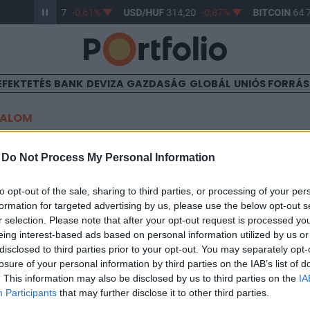
UR/HUF
363,17
-0,61%
USD/HUF
314,20
-0,87%
BITCOIN
64 7
EFEKTETÉS
BANK
DEVIZA
GAZDASÁG
GLOBÁL
UNIÓS FORRÁ
TALOM
t körül a dollár
-
Do Not Process My Personal Information
to opt-out of the sale, sharing to third parties, or processing of your per
formation for targeted advertising by us, please use the below opt-out s
r selection. Please note that after your opt-out request is processed y
eing interest-based ads based on personal information utilized by us or
 felett forog este, ez 3,2 egységnyi forinterősödés. USD/HUF árf
disclosed to third parties prior to your opt-out. You may separately opt-
letrader Kft. Devizapárok, indexek, árutőzsdei termékek, részvén
losure of your personal information by third parties on the IAB’s list of
lyamok kapcsán megdobogtatja egy trader szívét. Portfolio Trade
. This information may also be disclosed by us to third parties on the
IA
img").remove(); const chart_125598 = new CandleChart([{x:...
Participants
that may further disclose it to other third parties.