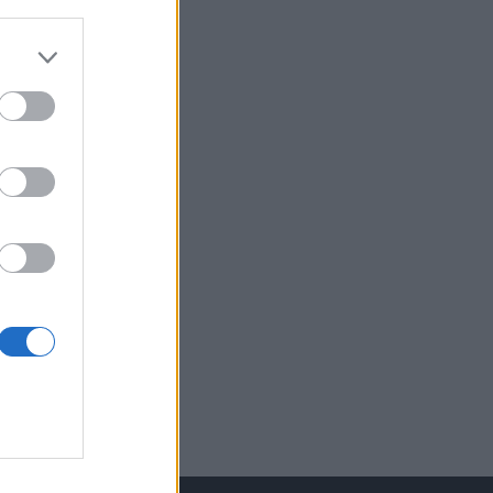
izetéses