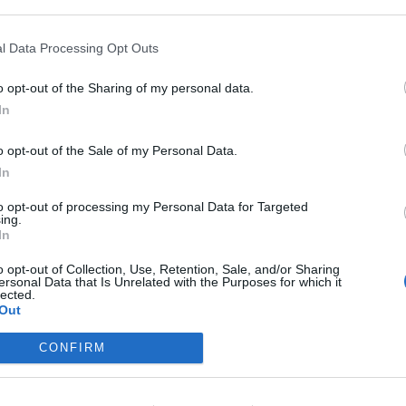
ASÓNK!
l Data Processing Opt Outs
a portfolio.hu hírarchívumához tartozik, melynek olvasása előf
o opt-out of the Sharing of my personal data.
ötött.
In
övetkezőket tartalmazza:
 teljes cikkarchívum
o opt-out of the Sale of my Personal Data.
 BÉT elmúlt 2 év napon belüli
In
to opt-out of processing my Personal Data for Targeted
ing.
In
Előfizetés
o opt-out of Collection, Use, Retention, Sale, and/or Sharing
ersonal Data that Is Unrelated with the Purposes for which it
lected.
NK VAGY?
BEJELENTKEZÉS
Out
CONFIRM