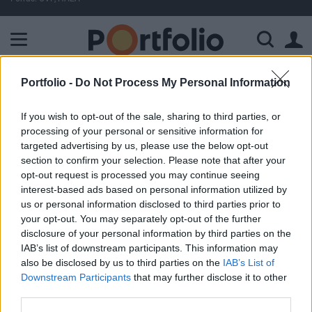
A Paksi Atomerőmű összteljesítménye 224 MW. A Duna vízállá
Portfolio -
Do Not Process My Personal Information
ELŐFIZETŐI TARTALOM
If you wish to opt-out of the sale, sharing to third parties, or
Erős napja volt a forintnak
processing of your personal or sensitive information for
targeted advertising by us, please use the below opt-out
Portfolio
section to confirm your selection. Please note that after your
2026. május 05. 21:45
opt-out request is processed you may continue seeing
interest-based ads based on personal information utilized by
us or personal information disclosed to third parties prior to
Kedden a forint az euróval és a dollárral szemben is
your opt-out. You may separately opt-out of the further
erősödött. Az euró 361,7, a dollár 309,2 forintot ér. Ez mind
disclosure of your personal information by third parties on the
a két deviza esetében mintegy 1 százalékos
IAB’s list of downstream participants. This information may
forinterősödést jelent. EUR/HUF árfolyamának alakulása
also be disclosed by us to third parties on the
IAB’s List of
Forrás: Portfolio-Teletrader Kft. Devizapárok, indexek,
Downstream Participants
that may further disclose it to other
árutőzsdei termékek, részvények, CFD-k. Minden, ami a
third parties.
hullámzó árfolyamok kapcsán megdobogtatja egy...