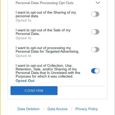
Personal Data Processing Opt Outs
I want to opt-out of the Sharing of my
KEDVES OLVASÓNK!
personal data.
Opted In
A keresett cikk a portfolio.hu hírarchívumához
I want to opt-out of the Sale of my
tartozik, melynek olvasása előfizetéses
Personal Data.
regisztrációhoz kötött.
Opted In
Az előfizetés a következőket tartalmazza:
I want to opt-out of processing my
Personal Data for Targeted Advertising.
Portfolio.hu teljes cikkarchívum
Opted In
Kötéslisták: BÉT elmúlt 2 év napon belüli
I want to opt-out of Collection, Use,
kötéslistái
Retention, Sale, and/or Sharing of my
Personal Data that Is Unrelated with the
Purposes for which it was collected.
Előfizetés
Opted Out
CONFIRM
MÁR ELŐFIZETŐNK VAGY?
BEJELENTKEZÉS
Data Deletion
Data Access
Privacy Policy