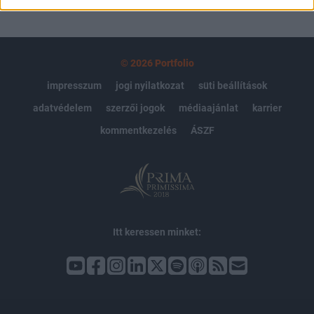
© 2026 Portfolio
impresszum
jogi nyilatkozat
süti beállítások
adatvédelem
szerzői jogok
médiaajánlat
karrier
kommentkezelés
ÁSZF
Itt keressen minket: