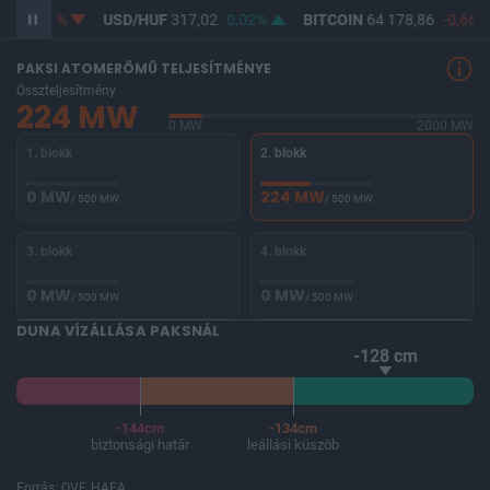
33
-0,02%
USD/HUF
317,02
0,02%
BITCOIN
64 178,86
-0,66%
PAKSI ATOMERŐMŰ TELJESÍTMÉNYE
Összteljesítmény
224 MW
0 MW
2000 MW
1. blokk
2. blokk
0 MW
224 MW
/ 500 MW
/ 500 MW
3. blokk
4. blokk
0 MW
0 MW
/ 500 MW
/ 500 MW
DUNA VÍZÁLLÁSA PAKSNÁL
-128 cm
-144cm
-134cm
biztonsági határ
leállási küszöb
Forrás: OVF, HAEA