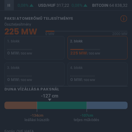
F
365,70
0,08%
USD/HUF
317,22
0,08%
BITCOIN
64 838,32
0
PAKSI ATOMERŐMŰ TELJESÍTMÉNYE
Összteljesítmény
225 MW
0 MW
2000 MW
1. blokk
2. blokk
0 MW
225 MW
/ 500 MW
/ 500 MW
3. blokk
4. blokk
0 MW
0 MW
/ 500 MW
/ 500 MW
DUNA VÍZÁLLÁSA PAKSNÁL
-127 cm
-134cm
-107cm
leállási küszöb
teljes működés
Forrás: OVF, HAEA