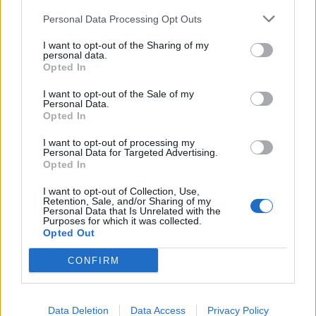
indexek, árutőzsdei termékek, részvények, CFD-k. Minden,
Personal Data Processing Opt Outs
ami a hullámzó árfolyamok kapcsán megdobogtatja...
I want to opt-out of the Sharing of my
personal data.
KEDVES OLVASÓNK!
Opted In
A keresett cikk a portfolio.hu hírarchívumához
I want to opt-out of the Sale of my
Personal Data.
tartozik, melynek olvasása előfizetéses
Opted In
regisztrációhoz kötött.
I want to opt-out of processing my
Az előfizetés a következőket tartalmazza:
Personal Data for Targeted Advertising.
Opted In
Portfolio.hu teljes cikkarchívum
Kötéslisták: BÉT elmúlt 2 év napon belüli
I want to opt-out of Collection, Use,
Retention, Sale, and/or Sharing of my
kötéslistái
Personal Data that Is Unrelated with the
Purposes for which it was collected.
Opted Out
Előfizetés
CONFIRM
MÁR ELŐFIZETŐNK VAGY?
BEJELENTKEZÉS
Data Deletion
Data Access
Privacy Policy