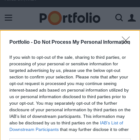
A Paksi Atomerőmű összteljesítménye 225 MW. A Duna vízállá
ELŐFIZETŐI TARTALOM
Portfolio -
Do Not Process My Personal Information
Ragaszkodik reggeli
If you wish to opt-out of the sale, sharing to third parties, or
erősödéséhez a forint
processing of your personal or sensitive information for
targeted advertising by us, please use the below opt-out
section to confirm your selection. Please note that after your
Portfolio
opt-out request is processed you may continue seeing
2026. május 05. 10:28
interest-based ads based on personal information utilized by
us or personal information disclosed to third parties prior to
your opt-out. You may separately opt-out of the further
Kisebb gyengülések mellett, de továbbra is a 363,6-363-8-
disclosure of your personal information by third parties on the
as sávban mozog a forint az euróval szemben, ami még
IAB’s list of downstream participants. This information may
így is egy stabil másfél egységnyi erősödés a reggeli 365
also be disclosed by us to third parties on the
IAB’s List of
feletti árfolyamhoz képest. EUR/HUF árfolyamának
Downstream Participants
that may further disclose it to other
alakulása Forrás: Portfolio-Teletrader Kft. Devizapárok,
third parties.