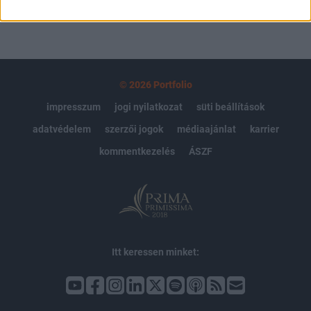
© 2026 Portfolio
impresszum
jogi nyilatkozat
süti beállítások
adatvédelem
szerzői jogok
médiaajánlat
karrier
kommentkezelés
ÁSZF
Itt keressen minket: