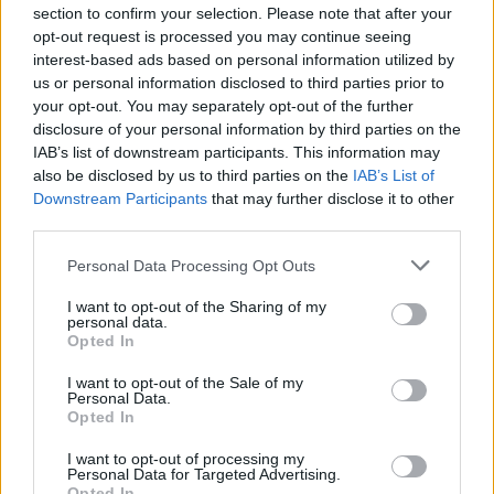
Kapcsolódó cikkünk 2026. 05. 06. Beszakadt az olajár...
section to confirm your selection. Please note that after your
opt-out request is processed you may continue seeing
interest-based ads based on personal information utilized by
KEDVES OLVASÓNK!
us or personal information disclosed to third parties prior to
your opt-out. You may separately opt-out of the further
A keresett cikk a portfolio.hu hírarchívumához
disclosure of your personal information by third parties on the
tartozik, melynek olvasása előfizetéses
IAB’s list of downstream participants. This information may
regisztrációhoz kötött.
also be disclosed by us to third parties on the
IAB’s List of
Downstream Participants
that may further disclose it to other
Az előfizetés a következőket tartalmazza:
third parties.
Portfolio.hu teljes cikkarchívum
Personal Data Processing Opt Outs
Kötéslisták: BÉT elmúlt 2 év napon belüli
kötéslistái
I want to opt-out of the Sharing of my
personal data.
Opted In
Előfizetés
I want to opt-out of the Sale of my
Personal Data.
Opted In
MÁR ELŐFIZETŐNK VAGY?
BEJELENTKEZÉS
I want to opt-out of processing my
Personal Data for Targeted Advertising.
Opted In