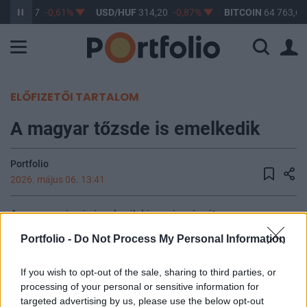
UF
363,17
-0,61%
USD/HUF
314,20
-0,87%
BITCOIN
64 763,69
ELŐFIZETŐI TARTALOM
A magyar tőzsde is emelkedik
Portfolio
2026. május 06. 13:41
A magyar piac is igyekszik kivenni a részét az
emelkedésből, de BUX jelenleg 1 százalékos pluszban van.
Portfolio -
Do Not Process My Personal Information
A blue chipek közül az OTP-t találták meg a befektetők, a
bankpapír 2,9 százalékot ralizott, miközben a Mol esése
If you wish to opt-out of the sale, sharing to third parties, or
lefelé húzza az indexet, miután az olajrészvény 2,2
processing of your personal or sensitive information for
százalékot csökkent az olajár esésével párhuzamosan.
targeted advertising by us, please use the below opt-out