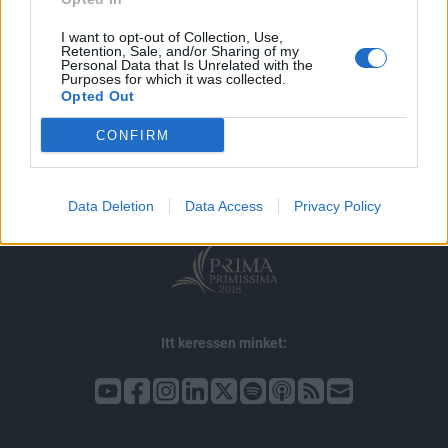
I want to opt-out of Collection, Use,
Retention, Sale, and/or Sharing of my
Personal Data that Is Unrelated with the
Purposes for which it was collected.
Opted Out
© 2026 Portfolio
impresszum
jogi nyilatkozat
süti beállítások
CONFIRM
adatvédelem
szerzői jogok
médiaajánlat
karrier
kommentkezelés
ÁSZF
Data Deletion
Data Access
Privacy Policy
Itt keressen minket: