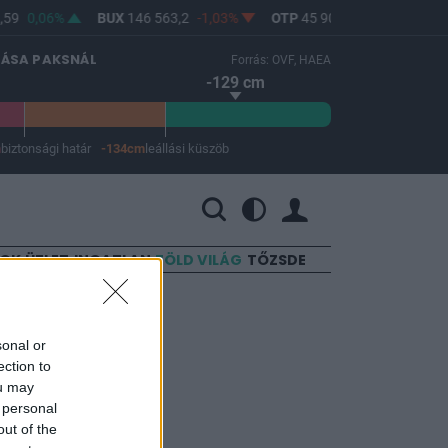
59
0,06%
BUX
146 563,2
-1,03%
OTP
45 900
-1,82%
MO
LÁSA PAKSNÁL
Forrás: OVF, HAEA
-129 cm
m
biztonsági határ
-134cm
leállási küszöb
 a leállási küszöb -134 cm.
SOK
ÜZLET
INGATLAN
ZÖLD VILÁG
TŐZSDE
sonal or
ection to
ou may
 personal
out of the