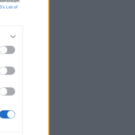
 downstream
B’s List of
 3,1 százalékot, az
re alulteljesítők
 félelmek erősödő
izetéses