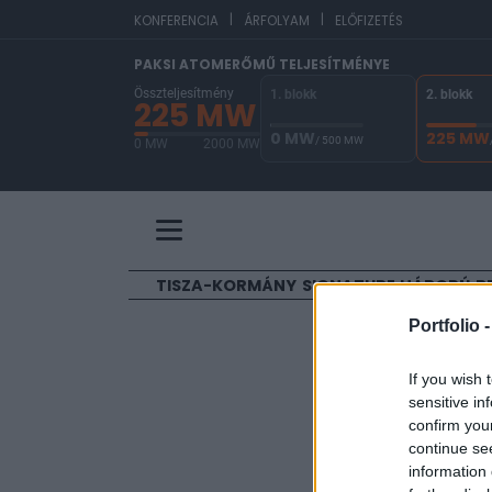
|
|
EUR
KONFERENCIA
ÁRFOLYAM
ELŐFIZETÉS
PAKSI ATOMERŐMŰ TELJESÍTMÉNYE
Összteljesítmény
1. blokk
2. blokk
225 MW
0 MW
225 MW
/ 500 MW
0 MW
2000 MW
A Paksi Atomerőmű összteljesítménye 225 MW. 
TISZA-KORMÁNY
SIGNATURE
HÁBORÚ
B
Portfolio 
ELŐFIZETŐI TAR
If you wish 
Ugranak
sensitive in
confirm you
continue se
Portfolio
information 
2026. május 06. 13:47