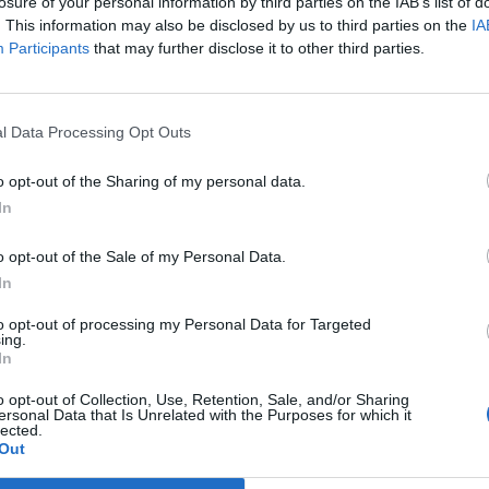
losure of your personal information by third parties on the IAB’s list of
. This information may also be disclosed by us to third parties on the
IA
tó a nemesfémek piacán a mai kereskedésben, az arany árfolyama
Participants
that may further disclose it to other third parties.
t emelkedett. Ezek az eszközök a menedékeszköz-szerepük ellené
rú kezdet óta, mivel az olajár-emelkedés, és a növekvő inflációs
kedvezőtlen kombináció az aranynak és...
l Data Processing Opt Outs
o opt-out of the Sharing of my personal data.
ASÓNK!
In
a portfolio.hu hírarchívumához tartozik, melynek olvasása előf
o opt-out of the Sale of my Personal Data.
ötött.
In
övetkezőket tartalmazza:
to opt-out of processing my Personal Data for Targeted
 teljes cikkarchívum
ing.
 BÉT elmúlt 2 év napon belüli
In
o opt-out of Collection, Use, Retention, Sale, and/or Sharing
ersonal Data that Is Unrelated with the Purposes for which it
lected.
Előfizetés
Out