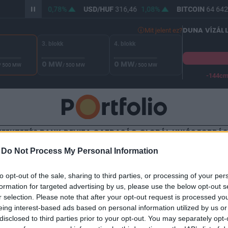
/HUF
364,55
0,78%
USD/HUF
316,46
1,08%
BITCOIN
64 642,
DUNA VÍZÁL
Mit jelent ez?
3. blokk
4. blokk
0 MW
0 MW
/ 500 MW
/ 500 MW
/ 500 MW
-144c
A Duna vízállása Paksnál -129 cm. A biztonsági határ -144 cm,
EFEKTETÉS
BANK
DEVIZA
GAZDASÁG
GLOBÁL
UNIÓS FORRÁ
-
Do Not Process My Personal Information
TALOM
to opt-out of the sale, sharing to third parties, or processing of your per
 a nemesfémek
formation for targeted advertising by us, please use the below opt-out s
r selection. Please note that after your opt-out request is processed y
eing interest-based ads based on personal information utilized by us or
disclosed to third parties prior to your opt-out. You may separately opt-