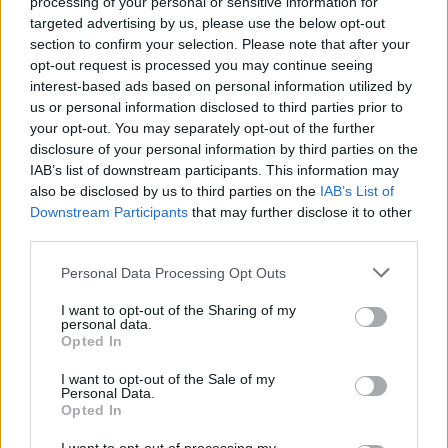
a Tisza kampányáról szóló dokumentumfilmet. Itt már volt
processing of your personal or sensitive information for
említés arról is, hogy várhatóan egy hivatalos találkozóra is
targeted advertising by us, please use the below opt-out
section to confirm your selection. Please note that after your
sor kerül. Az utat már nem sokkal a választási győzelem
opt-out request is processed you may continue seeing
után bejelentette, ám arról...
interest-based ads based on personal information utilized by
us or personal information disclosed to third parties prior to
your opt-out. You may separately opt-out of the further
KEDVES OLVASÓNK!
disclosure of your personal information by third parties on the
IAB’s list of downstream participants. This information may
A keresett cikk a portfolio.hu hírarchívumához
also be disclosed by us to third parties on the
IAB’s List of
tartozik, melynek olvasása előfizetéses
Downstream Participants
that may further disclose it to other
regisztrációhoz kötött.
third parties.
Az előfizetés a következőket tartalmazza:
Personal Data Processing Opt Outs
Portfolio.hu teljes cikkarchívum
Kötéslisták: BÉT elmúlt 2 év napon belüli
I want to opt-out of the Sharing of my
personal data.
kötéslistái
Opted In
I want to opt-out of the Sale of my
Előfizetés
Personal Data.
Opted In