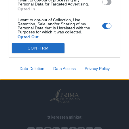
I want to opt-out of processing my
MÁR ELŐFIZETŐNK VAGY?
BEJELENTKEZÉS
Personal Data for Targeted Advertising.
Opted In
I want to opt-out of Collection, Use,
Retention, Sale, and/or Sharing of my
Personal Data that Is Unrelated with the
Purposes for which it was collected.
Opted Out
© 2026 Portfolio
CONFIRM
impresszum
jogi nyilatkozat
süti beállítások
adatvédelem
szerzői jogok
médiaajánlat
karrier
Data Deletion
Data Access
Privacy Policy
kommentkezelés
ÁSZF
Itt keressen minket: