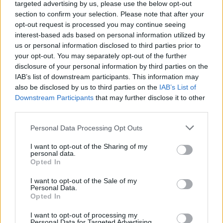
targeted advertising by us, please use the below opt-out
hírműsorát teljesen átalakítják. A politikus arra is utalt,
section to confirm your selection. Please note that after your
hogy a Tények két évvel ezelőtt...
opt-out request is processed you may continue seeing
interest-based ads based on personal information utilized by
us or personal information disclosed to third parties prior to
KEDVES OLVASÓNK!
your opt-out. You may separately opt-out of the further
disclosure of your personal information by third parties on the
A keresett cikk a portfolio.hu hírarchívumához
IAB’s list of downstream participants. This information may
tartozik, melynek olvasása előfizetéses
also be disclosed by us to third parties on the
IAB’s List of
regisztrációhoz kötött.
Downstream Participants
that may further disclose it to other
third parties.
Az előfizetés a következőket tartalmazza:
Portfolio.hu teljes cikkarchívum
Personal Data Processing Opt Outs
Kötéslisták: BÉT elmúlt 2 év napon belüli
I want to opt-out of the Sharing of my
kötéslistái
personal data.
Opted In
Előfizetés
I want to opt-out of the Sale of my
Personal Data.
Opted In
MÁR ELŐFIZETŐNK VAGY?
BEJELENTKEZÉS
I want to opt-out of processing my
Personal Data for Targeted Advertising.