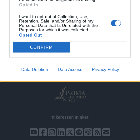
Opted In
I want to opt-out of Collection, Use,
Retention, Sale, and/or Sharing of my
Personal Data that Is Unrelated with the
Purposes for which it was collected.
Opted Out
© 2026 Portfolio
CONFIRM
impresszum
jogi nyilatkozat
süti beállítások
adatvédelem
szerzői jogok
médiaajánlat
karrier
Data Deletion
Data Access
Privacy Policy
kommentkezelés
ÁSZF
Itt keressen minket: