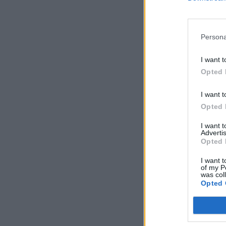
fellépésről, akár a 
Persona
KEDVES OLV
I want t
A keresett cikk 
Opted 
regisztrációhoz k
Az előfizetés a k
I want t
Portfolio.hu
Opted 
Kötéslisták:
I want 
kötéslistái
Advertis
Opted 
I want t
of my P
was col
Opted 
MÁR ELŐFIZETŐ