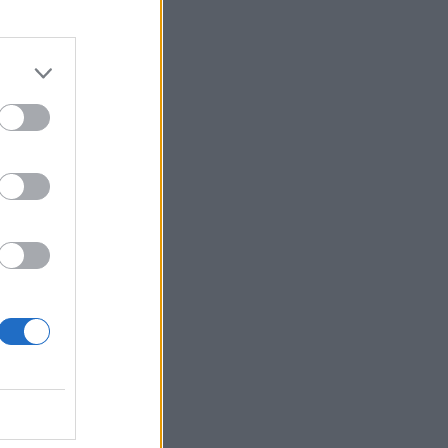
izetéses