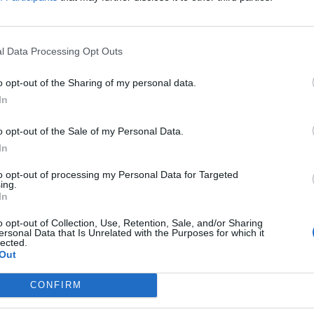
nyugat-balkáni országok uniós csatlakozásáról...
l Data Processing Opt Outs
ASÓNK!
o opt-out of the Sharing of my personal data.
a portfolio.hu hírarchívumához tartozik, melynek olvasása előf
In
ötött.
övetkezőket tartalmazza:
o opt-out of the Sale of my Personal Data.
 teljes cikkarchívum
In
 BÉT elmúlt 2 év napon belüli
to opt-out of processing my Personal Data for Targeted
ing.
In
Előfizetés
o opt-out of Collection, Use, Retention, Sale, and/or Sharing
ersonal Data that Is Unrelated with the Purposes for which it
lected.
Out
NK VAGY?
BEJELENTKEZÉS
CONFIRM