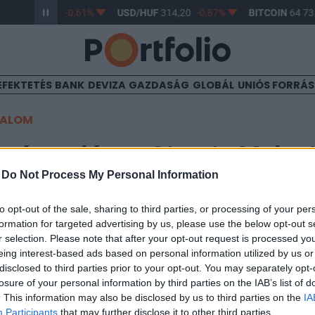
/HUF
363,17
-0,61%
USD/HUF
314,20
-0,87%
BITCOIN
64 735
EFEKTETÉS
BANK
DEVIZA
GAZDASÁG
GLOBÁL
UNIÓS FORRÁ
TALOM
a tárgyaláson Giorgia Meloni
-
Do Not Process My Personal Information
Péter
to opt-out of the sale, sharing to third parties, or processing of your per
formation for targeted advertising by us, please use the below opt-out s
r selection. Please note that after your opt-out request is processed y
eing interest-based ads based on personal information utilized by us or
disclosed to third parties prior to your opt-out. You may separately opt-
ató megbeszélésen vagyunk túl Giorgia Meloni olasz miniszterel
losure of your personal information by third parties on the IAB’s list of
lkozóról. A témákról szólva jelezte, hogy Olaszország és Magy
. This information may also be disclosed by us to third parties on the
IA
láspontot képvisel, legyen szó akár az illegális migráció elleni 
Participants
that may further disclose it to other third parties.