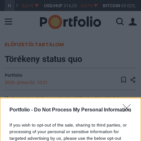
UF
363,17
-0,61%
USD/HUF
314,20
-0,87%
BITCOIN
65 025,78
ELŐFIZETŐI TARTALOM
Törékeny status quo
Portfolio
2026. június 02. 10:21
"A devizapiacok éppannyira hezitálnak a közel-keleti
feszültségek reeszkalációjának beárazásával
Portfolio -
Do Not Process My Personal Information
kapcsolatban, mint amennyire egy küszöbön álló békéről
szóló megállapodáséval" – írta az ING napi körképében.
If you wish to opt-out of the sale, sharing to third parties, or
Az, hogy a Brent az ázsiai kereskedésben gyorsan benézett
processing of your personal or sensitive information for
95 dollár alá, arra utal, hogy az általános hangulat ismét
targeted advertising by us, please use the below opt-out