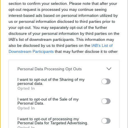
javul, annak ellenére, hogy a hírek szerint...
section to confirm your selection. Please note that after your
opt-out request is processed you may continue seeing
interest-based ads based on personal information utilized by
KEDVES OLVASÓNK!
us or personal information disclosed to third parties prior to
your opt-out. You may separately opt-out of the further
A keresett cikk a portfolio.hu hírarchívumához
disclosure of your personal information by third parties on the
tartozik, melynek olvasása előfizetéses
IAB’s list of downstream participants. This information may
regisztrációhoz kötött.
also be disclosed by us to third parties on the
IAB’s List of
Downstream Participants
that may further disclose it to other
Az előfizetés a következőket tartalmazza:
third parties.
Portfolio.hu teljes cikkarchívum
Personal Data Processing Opt Outs
Kötéslisták: BÉT elmúlt 2 év napon belüli
kötéslistái
I want to opt-out of the Sharing of my
personal data.
Opted In
Előfizetés
I want to opt-out of the Sale of my
Personal Data.
Opted In
MÁR ELŐFIZETŐNK VAGY?
BEJELENTKEZÉS
I want to opt-out of processing my
Personal Data for Targeted Advertising.
Opted In