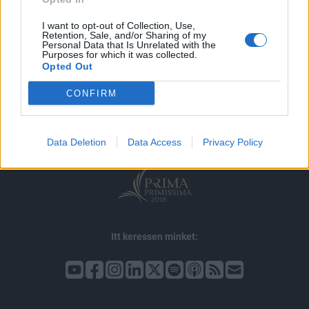
I want to opt-out of Collection, Use,
Retention, Sale, and/or Sharing of my
Personal Data that Is Unrelated with the
Purposes for which it was collected.
Opted Out
© 2026 Portfolio
impresszum
jogi nyilatkozat
süti beállítások
CONFIRM
adatvédelem
szerzői jogok
médiaajánlat
karrier
kommentkezelés
ÁSZF
Data Deletion
Data Access
Privacy Policy
Itt keressen minket: