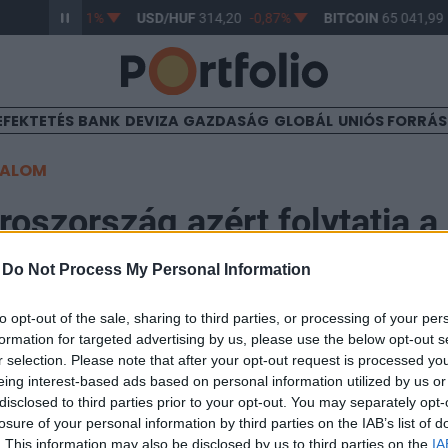
F
363,17
-0,61%
USD/HUF
314,20
-0,87%
BITCOIN
65 041,99
EFEKTETÉS
BANK
DEVIZA
GAZDASÁG
GLOBÁL
UNIÓS FORRÁ
TALOM
roszország azért folytatja a
legyenek a szentpétervárih
-
Do Not Process My Personal Information
 támadások
to opt-out of the sale, sharing to third parties, or processing of your per
formation for targeted advertising by us, please use the below opt-out s
r selection. Please note that after your opt-out request is processed y
eing interest-based ads based on personal information utilized by us or
disclosed to third parties prior to your opt-out. You may separately opt-
losure of your personal information by third parties on the IAB’s list of
olytatja az ukrajnai háborút, hogy elejét vegye az olyan támadá
. This information may also be disclosed by us to third parties on the
IA