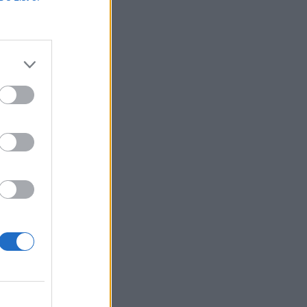
ml szóvivője
 az ezzel
izetéses