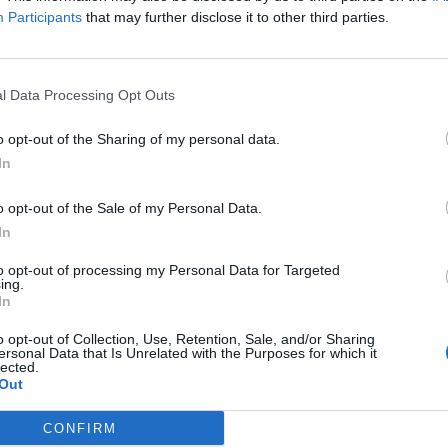
radóra érte Szentpétervárt – jelentette ki Dmitrij Peszkov, a Kre
Participants
that may further disclose it to other third parties.
n Moszkvában. „Ami a támadásokra adott konkrét választ illeti:
ciók teljes mértékben a regionális hatóságok és a mi védelmi...
l Data Processing Opt Outs
ASÓNK!
o opt-out of the Sharing of my personal data.
a portfolio.hu hírarchívumához tartozik, melynek olvasása előf
In
ötött.
o opt-out of the Sale of my Personal Data.
övetkezőket tartalmazza:
In
 teljes cikkarchívum
to opt-out of processing my Personal Data for Targeted
 BÉT elmúlt 2 év napon belüli
ing.
In
o opt-out of Collection, Use, Retention, Sale, and/or Sharing
Előfizetés
ersonal Data that Is Unrelated with the Purposes for which it
lected.
Out
NK VAGY?
BEJELENTKEZÉS
CONFIRM