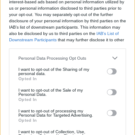
interest-based ads based on personal information utilized by
A keresett cikk a portfolio.hu hírarchívumához
us or personal information disclosed to third parties prior to
tartozik, melynek olvasása előfizetéses
your opt-out. You may separately opt-out of the further
regisztrációhoz kötött.
disclosure of your personal information by third parties on the
IAB’s list of downstream participants. This information may
Az előfizetés a következőket tartalmazza:
also be disclosed by us to third parties on the
IAB’s List of
Portfolio.hu teljes cikkarchívum
Downstream Participants
that may further disclose it to other
Kötéslisták: BÉT elmúlt 2 év napon belüli
third parties.
kötéslistái
Personal Data Processing Opt Outs
Előfizetés
I want to opt-out of the Sharing of my
personal data.
Opted In
MÁR ELŐFIZETŐNK VAGY?
BEJELENTKEZÉS
I want to opt-out of the Sale of my
Personal Data.
Opted In
I want to opt-out of processing my
Personal Data for Targeted Advertising.
Opted In
I want to opt-out of Collection, Use,