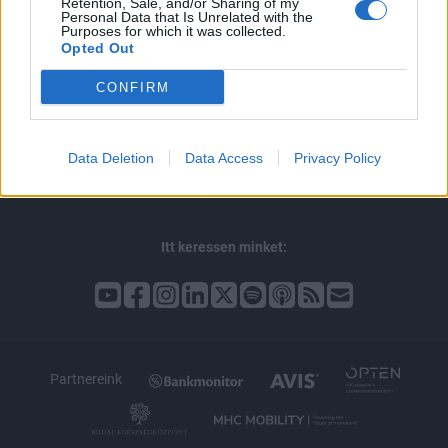
Retention, Sale, and/or Sharing of my
© 2026 Portfolio
Personal Data that Is Unrelated with the
Purposes for which it was collected.
impresszum
jogi nyilatkozat
süti beállítások
Opted Out
adatvédelem
szerzői jogok
médiaajánlat
karrier
CONFIRM
kommentkezelés
ÁSZF
Data Deletion
Data Access
Privacy Policy
Itt keressen minket:
Partnereink