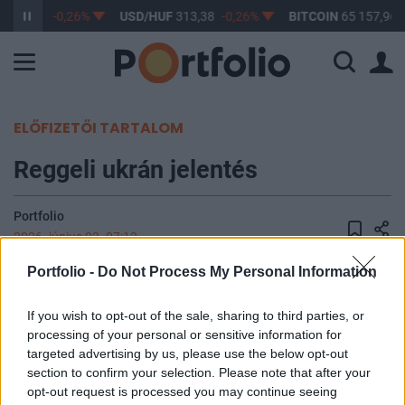
F
362,24
-0,26%
USD/HUF
313,38
-0,26%
BITCOIN
65 157,96
ELŐFIZETŐI TARTALOM
Reggeli ukrán jelentés
Portfolio
2026. június 03. 07:12
Portfolio -
Do Not Process My Personal Information
Megérkezett az ukrán légierő reggeli légvédelmi jelentése:
198 drónnal támadta az éjjel Ukrajnát Oroszország, ebből
If you wish to opt-out of the sale, sharing to third parties, or
állításuk szerint 189-et sikerült lelőni. (Ukrinform)
processing of your personal or sensitive information for
targeted advertising by us, please use the below opt-out
section to confirm your selection. Please note that after your
KEDVES OLVASÓNK!
opt-out request is processed you may continue seeing