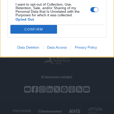
I want to opt-out of Collection, Use,
Retention, Sale, and/or Sharing of my
Personal Data that Is Unrelated with the
Purposes for which it was collected.
© 2026 Portfolio
Opted Out
impresszum
jogi nyilatkozat
süti beállítások
CONFIRM
adatvédelem
szerzői jogok
médiaajánlat
karrier
kommentkezelés
ÁSZF
Data Deletion
Data Access
Privacy Policy
Itt keressen minket:
Partnereink