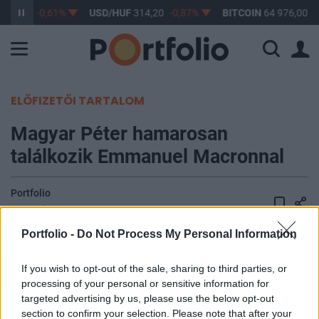
363,17
-0,61%
USD/HUF
314,20
-0,87%
BITCOIN
64 976,00
1
ELŐFIZETŐI TARTALOM
Magyar Péter hamarosan
találkozik Emmanuel Macronnal
Portfolio
2026. június 03. 10:48
Portfolio -
Do Not Process My Personal Information
A magyar miniszterelnök az ismeretlen katona
emlékművének megkoszorúzásával kezdte párizsi
If you wish to opt-out of the sale, sharing to third parties, or
látogatását szerdán. Délután 1-kor találkozik majd
processing of your personal or sensitive information for
Emmanuel Macron francia elnökkel.
targeted advertising by us, please use the below opt-out
section to confirm your selection. Please note that after your