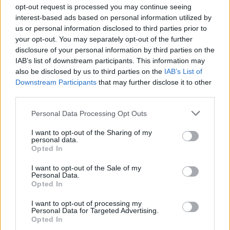
opt-out request is processed you may continue seeing
KEDVES OLVASÓNK!
interest-based ads based on personal information utilized by
us or personal information disclosed to third parties prior to
A keresett cikk a portfolio.hu hírarchívumához
your opt-out. You may separately opt-out of the further
tartozik, melynek olvasása előfizetéses
disclosure of your personal information by third parties on the
regisztrációhoz kötött.
IAB’s list of downstream participants. This information may
also be disclosed by us to third parties on the
IAB’s List of
Az előfizetés a következőket tartalmazza:
Downstream Participants
that may further disclose it to other
Portfolio.hu teljes cikkarchívum
third parties.
Kötéslisták: BÉT elmúlt 2 év napon belüli
Personal Data Processing Opt Outs
kötéslistái
I want to opt-out of the Sharing of my
personal data.
Előfizetés
Opted In
I want to opt-out of the Sale of my
Personal Data.
MÁR ELŐFIZETŐNK VAGY?
BEJELENTKEZÉS
Opted In
I want to opt-out of processing my
Personal Data for Targeted Advertising.
Opted In