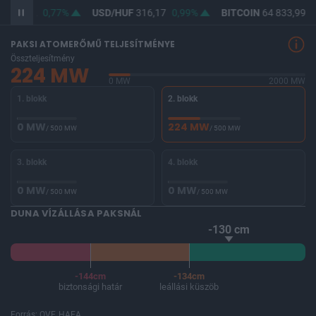
F
364,52
0,77%
USD/HUF
316,17
0,99%
BITCOIN
64 833,99
0
PAKSI ATOMERŐMŰ TELJESÍTMÉNYE
Összteljesítmény
224 MW
0 MW
2000 MW
1. blokk
2. blokk
0 MW
224 MW
/ 500 MW
/ 500 MW
3. blokk
4. blokk
0 MW
0 MW
/ 500 MW
/ 500 MW
DUNA VÍZÁLLÁSA PAKSNÁL
-130 cm
-144cm
-134cm
biztonsági határ
leállási küszöb
Forrás: OVF, HAEA