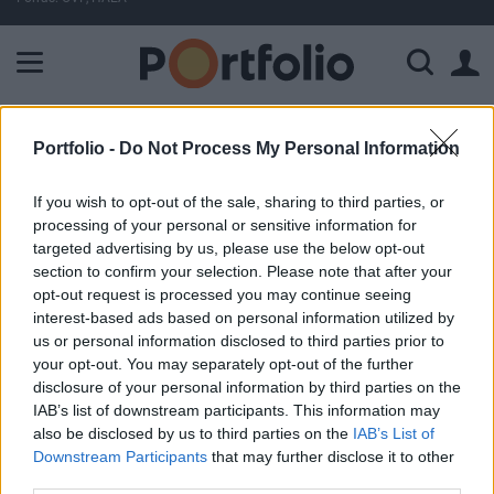
A Paksi Atomerőmű összteljesítménye 224 MW. A Duna vízállá
ELŐFIZETŐI TARTALOM
Portfolio -
Do Not Process My Personal Information
Válaszolt a neki címzett nyílt
If you wish to opt-out of the sale, sharing to third parties, or
levélre Kátai-Németh Vilmos
processing of your personal or sensitive information for
targeted advertising by us, please use the below opt-out
section to confirm your selection. Please note that after your
Portfolio
opt-out request is processed you may continue seeing
2026. június 03. 12:00
interest-based ads based on personal information utilized by
us or personal information disclosed to third parties prior to
your opt-out. You may separately opt-out of the further
Aki jóhiszeműen, a gyermekek érdekében jelez problémát,
disclosure of your personal information by third parties on the
segítséget kér vagy hiányokra hívja fel a figyelmet, az nem
IAB’s list of downstream participants. This information may
áruló és nem ellenség, hanem a gyermekekért cselekszik –
also be disclosed by us to third parties on the
IAB’s List of
írta Kátai-Németh Vilmos szociális és családügyi miniszter
Downstream Participants
that may further disclose it to other
a Facebook-bejegyzésében. A miniszter szerint a
third parties.