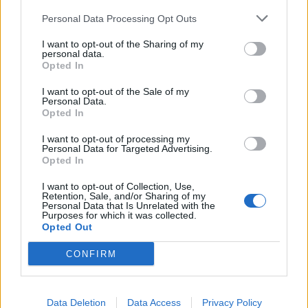
gyermekvédelem megújítását nyílt beszédre, bizalomra,
Personal Data Processing Opt Outs
szakmai együttműködésre és...
I want to opt-out of the Sharing of my
personal data.
KEDVES OLVASÓNK!
Opted In
A keresett cikk a portfolio.hu hírarchívumához
I want to opt-out of the Sale of my
Personal Data.
tartozik, melynek olvasása előfizetéses
Opted In
regisztrációhoz kötött.
I want to opt-out of processing my
Az előfizetés a következőket tartalmazza:
Personal Data for Targeted Advertising.
Opted In
Portfolio.hu teljes cikkarchívum
Kötéslisták: BÉT elmúlt 2 év napon belüli
I want to opt-out of Collection, Use,
Retention, Sale, and/or Sharing of my
kötéslistái
Personal Data that Is Unrelated with the
Purposes for which it was collected.
Opted Out
Előfizetés
CONFIRM
MÁR ELŐFIZETŐNK VAGY?
BEJELENTKEZÉS
Data Deletion
Data Access
Privacy Policy