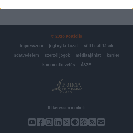
© 2026 Portfolio
impresszum
jogi nyilatkozat
süti beállítások
adatvédelem
szerzői jogok
médiaajánlat
karrier
kommentkezelés
ÁSZF
Itt keressen minket: