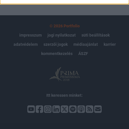
© 2026 Portfolio
impresszum
jogi nyilatkozat
süti beállítások
adatvédelem
szerzői jogok
médiaajánlat
karrier
kommentkezelés
ÁSZF
Itt keressen minket: