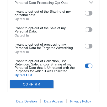
Personal Data Processing Opt Outs
I want to opt-out of the Sharing of my
KEDVES OLVASÓNK!
personal data.
Opted In
A keresett cikk a portfolio.hu hírarchívumához
I want to opt-out of the Sale of my
tartozik, melynek olvasása előfizetéses
Personal Data.
regisztrációhoz kötött.
Opted In
Az előfizetés a következőket tartalmazza:
I want to opt-out of processing my
Personal Data for Targeted Advertising.
Portfolio.hu teljes cikkarchívum
Opted In
Kötéslisták: BÉT elmúlt 2 év napon belüli
I want to opt-out of Collection, Use,
kötéslistái
Retention, Sale, and/or Sharing of my
Personal Data that Is Unrelated with the
Purposes for which it was collected.
Előfizetés
Opted Out
CONFIRM
MÁR ELŐFIZETŐNK VAGY?
BEJELENTKEZÉS
Data Deletion
Data Access
Privacy Policy