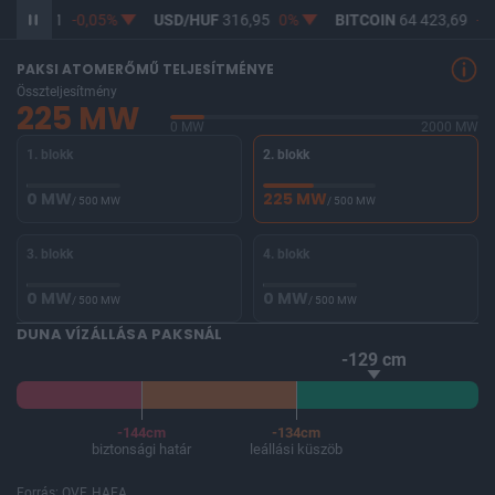
F
365,21
-0,05%
USD/HUF
316,95
0%
BITCOIN
64 423,69
-0,
PAKSI ATOMERŐMŰ TELJESÍTMÉNYE
Összteljesítmény
225 MW
0 MW
2000 MW
1. blokk
2. blokk
0 MW
225 MW
/ 500 MW
/ 500 MW
3. blokk
4. blokk
0 MW
0 MW
/ 500 MW
/ 500 MW
DUNA VÍZÁLLÁSA PAKSNÁL
-129 cm
-144cm
-134cm
biztonsági határ
leállási küszöb
Forrás: OVF, HAEA