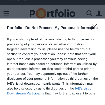
A Paksi Atomerőmű összteljesítménye 225 MW. A Duna vízállá
Portfolio -
Do Not Process My Personal Information
ELŐFIZETŐI TARTALOM
If you wish to opt-out of the sale, sharing to third parties, or
Gyorsan korrigál a forint
processing of your personal or sensitive information for
targeted advertising by us, please use the below opt-out
Portfolio
section to confirm your selection. Please note that after your
2026. június 03. 09:36
opt-out request is processed you may continue seeing
interest-based ads based on personal information utilized by
us or personal information disclosed to third parties prior to
A reggeli látványosabb gyengülés 355,3 alá jött le az
your opt-out. You may separately opt-out of the further
euróárfolyam, miután a geopolitikai kockázatok hírére
disclosure of your personal information by third parties on the
356,35 fölé szúrt fel a hajnali órákban. EUR/HUF
IAB’s list of downstream participants. This information may
árfolyamának alakulása Forrás: Portfolio-Teletrader Kft.
also be disclosed by us to third parties on the
IAB’s List of
Devizapárok, indexek, árutőzsdei termékek, részvények,
Downstream Participants
that may further disclose it to other
CFD-k. Minden, ami a hullámzó árfolyamok kapcsán
third parties.
megdobogtatja egy trader szívét. Portfolio Trader...