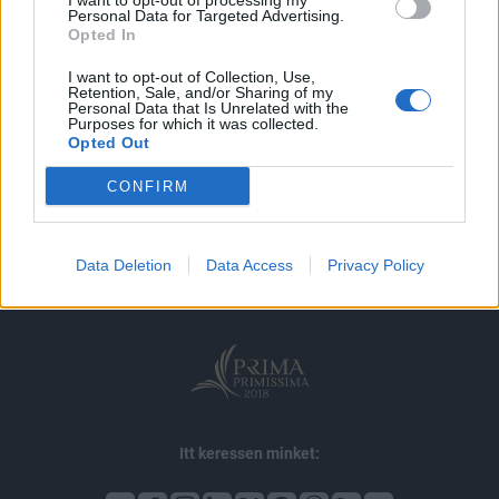
I want to opt-out of processing my
MÁR ELŐFIZETŐNK VAGY?
BEJELENTKEZÉS
Personal Data for Targeted Advertising.
Opted In
I want to opt-out of Collection, Use,
Retention, Sale, and/or Sharing of my
Personal Data that Is Unrelated with the
Purposes for which it was collected.
Opted Out
© 2026 Portfolio
CONFIRM
impresszum
jogi nyilatkozat
süti beállítások
adatvédelem
szerzői jogok
médiaajánlat
karrier
Data Deletion
Data Access
Privacy Policy
kommentkezelés
ÁSZF
Itt keressen minket: