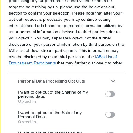
követően a befektetők figyelme egyértelműen az ország
processing of your personal or sensitive information for
felé fordult – 2025-ben a befektetési tranzakciós aktivitás
targeted advertising by us, please use the below opt-out
section to confirm your selection. Please note that after your
meghaladta a 900 millió eurót, ami a 2024-es éves
opt-out request is processed you may continue seeing
volumen több mint duplája –, ugyanakkor...
interest-based ads based on personal information utilized by
us or personal information disclosed to third parties prior to
your opt-out. You may separately opt-out of the further
KEDVES OLVASÓNK!
disclosure of your personal information by third parties on the
IAB’s list of downstream participants. This information may
A keresett cikk a portfolio.hu hírarchívumához
also be disclosed by us to third parties on the
IAB’s List of
tartozik, melynek olvasása előfizetéses
Downstream Participants
that may further disclose it to other
regisztrációhoz kötött.
third parties.
Az előfizetés a következőket tartalmazza:
Personal Data Processing Opt Outs
Portfolio.hu teljes cikkarchívum
Kötéslisták: BÉT elmúlt 2 év napon belüli
I want to opt-out of the Sharing of my
personal data.
kötéslistái
Opted In
I want to opt-out of the Sale of my
Előfizetés
Personal Data.
Opted In