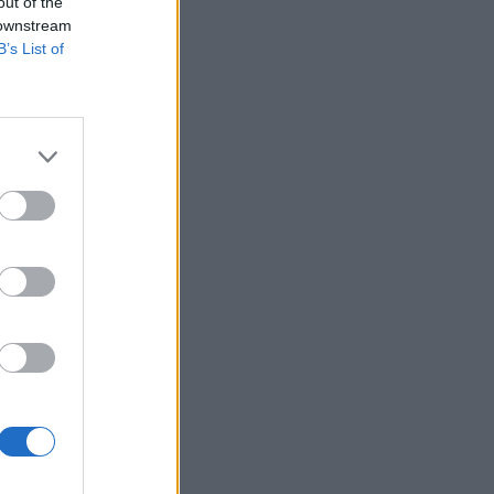
out of the
 downstream
B’s List of
áttekintették az ír
 kérdéseket.
rszág támogatja a
izetéses