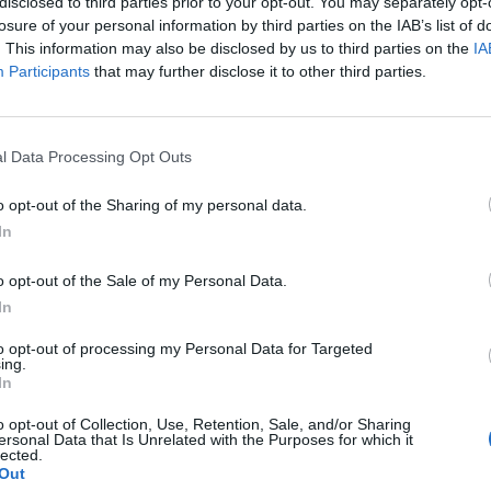
disclosed to third parties prior to your opt-out. You may separately opt-
losure of your personal information by third parties on the IAB’s list of
. This information may also be disclosed by us to third parties on the
IA
Participants
that may further disclose it to other third parties.
ormányfőt fogadta Magyar Péter Budapesten. A felek a találkozón 
t álló feladatokat, valamint az Európai Unió jövőjét meghatározó
 közzétett beszámolójában Magyar Péter leírta, hogy Magyaro
l Data Processing Opt Outs
ítését, a kohéziós és agrárpolitika megőrzését...
o opt-out of the Sharing of my personal data.
In
ASÓNK!
o opt-out of the Sale of my Personal Data.
a portfolio.hu hírarchívumához tartozik, melynek olvasása előf
In
ötött.
to opt-out of processing my Personal Data for Targeted
övetkezőket tartalmazza:
ing.
 teljes cikkarchívum
In
 BÉT elmúlt 2 év napon belüli
o opt-out of Collection, Use, Retention, Sale, and/or Sharing
ersonal Data that Is Unrelated with the Purposes for which it
lected.
Out
Előfizetés