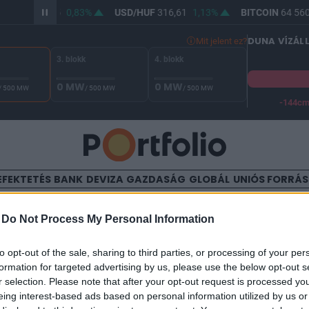
R/HUF
364,75
0,83%
USD/HUF
316,61
1,13%
BITCOIN
64 560,
DUNA VÍZÁL
Mit jelent ez?
3. blokk
4. blokk
0 MW
0 MW
/ 500 MW
/ 500 MW
/ 500 MW
-144c
A Duna vízállása Paksnál -129 cm. A biztonsági határ -144 cm,
EFEKTETÉS
BANK
DEVIZA
GAZDASÁG
GLOBÁL
UNIÓS FORRÁ
TALOM
-
Do Not Process My Personal Information
 miniszterelnökét fogadta 
to opt-out of the sale, sharing to third parties, or processing of your per
formation for targeted advertising by us, please use the below opt-out s
r selection. Please note that after your opt-out request is processed y
eing interest-based ads based on personal information utilized by us or