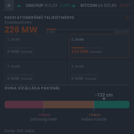
10
0,1%
USD/HUF
313,33
0,08%
BITCOIN
64 503,89
-0,15%
PAKSI ATOMERŐMŰ TELJESÍTMÉNYE
Összteljesítmény
226 MW
0 MW
2000 MW
1. blokk
2. blokk
0 MW
226 MW
/ 500 MW
/ 500 MW
3. blokk
4. blokk
0 MW
0 MW
/ 500 MW
/ 500 MW
DUNA VÍZÁLLÁSA PAKSNÁL
-132 cm
-144cm
-134cm
biztonsági határ
leállási küszöb
Forrás: OVF, HAEA