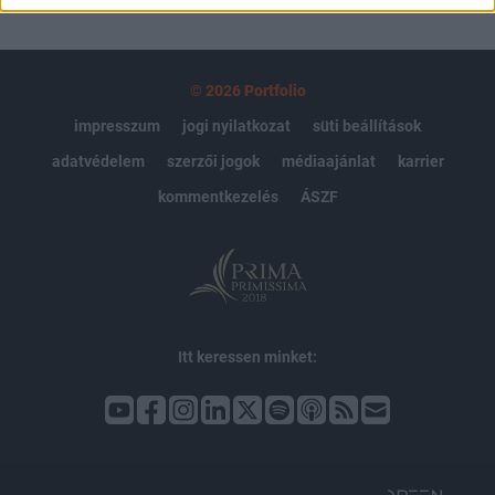
© 2026 Portfolio
impresszum
jogi nyilatkozat
süti beállítások
adatvédelem
szerzői jogok
médiaajánlat
karrier
kommentkezelés
ÁSZF
Itt keressen minket: