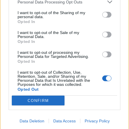
Personal Data Processing Opt Outs
I want to opt-out of the Sharing of my
KEDVES OLVASÓNK!
personal data.
Opted In
A keresett cikk a portfolio.hu hírarchívumához
tartozik, melynek olvasása előfizetéses
I want to opt-out of the Sale of my
Personal Data.
regisztrációhoz kötött.
Opted In
Az előfizetés a következőket tartalmazza:
I want to opt-out of processing my
Personal Data for Targeted Advertising.
Portfolio.hu teljes cikkarchívum
Opted In
Kötéslisták: BÉT elmúlt 2 év napon belüli
kötéslistái
I want to opt-out of Collection, Use,
Retention, Sale, and/or Sharing of my
Personal Data that Is Unrelated with the
Purposes for which it was collected.
Előfizetés
Opted Out
CONFIRM
MÁR ELŐFIZETŐNK VAGY?
BEJELENTKEZÉS
Data Deletion
Data Access
Privacy Policy