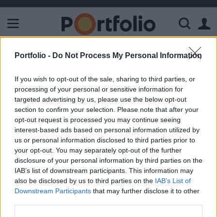
A Paksi Atomerőmű összteljesítménye 226 MW. A Duna vízállá
Portfolio -
Do Not Process My Personal Information
ELŐFIZETŐI TARTALOM
305 alatt a dollár
If you wish to opt-out of the sale, sharing to third parties, or
processing of your personal or sensitive information for
targeted advertising by us, please use the below opt-out
Portfolio
section to confirm your selection. Please note that after your
2026. június 04. 13:05
opt-out request is processed you may continue seeing
interest-based ads based on personal information utilized by
us or personal information disclosed to third parties prior to
A dollár 2,5 egységet gyengült a forinttal szemben, az
your opt-out. You may separately opt-out of the further
árfolyama 304,6 körül jár. USD/HUF árfolyamának
disclosure of your personal information by third parties on the
alakulása Forrás: Portfolio-Teletrader Kft. Devizapárok,
IAB’s list of downstream participants. This information may
indexek, árutőzsdei termékek, részvények, CFD-k. Minden,
also be disclosed by us to third parties on the
IAB’s List of
ami a hullámzó árfolyamok kapcsán megdobogtatja egy
Downstream Participants
that may further disclose it to other
trader szívét. Portfolio Trader $(function(){ try { $("#chart-
third parties.
127720 img").remove(); const chart_127720 =...