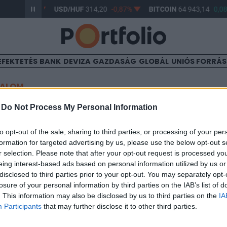
,17
-0,61%
USD/HUF
314,20
-0,87%
BITCOIN
64 943,14
0,08
EFEKTETÉS
BANK
DEVIZA
GAZDASÁG
GLOBÁL
UNIÓS FORRÁ
TALOM
adás Herszonban
-
Do Not Process My Personal Information
to opt-out of the sale, sharing to third parties, or processing of your per
formation for targeted advertising by us, please use the below opt-out s
r selection. Please note that after your opt-out request is processed y
eing interest-based ads based on personal information utilized by us or
disclosed to third parties prior to your opt-out. You may separately opt-
ggel eltalált egy autót Herszon Korabel negyedében, két 60 év kö
losure of your personal information by third parties on the IAB’s list of
jinszka Pravda)
. This information may also be disclosed by us to third parties on the
IA
Participants
that may further disclose it to other third parties.
ASÓNK!