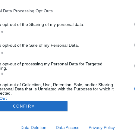
a portfolio.hu hírarchívumához tartozik, melynek olvasása előf
l Data Processing Opt Outs
ötött.
o opt-out of the Sharing of my personal data.
övetkezőket tartalmazza:
In
 teljes cikkarchívum
 BÉT elmúlt 2 év napon belüli
o opt-out of the Sale of my Personal Data.
In
to opt-out of processing my Personal Data for Targeted
Előfizetés
ing.
In
o opt-out of Collection, Use, Retention, Sale, and/or Sharing
NK VAGY?
BEJELENTKEZÉS
ersonal Data that Is Unrelated with the Purposes for which it
lected.
Out
CONFIRM
latkozat
süti beállítások
adatvédelem
szerzői jogok
médiaaj
Data Deletion
Data Access
Privacy Policy