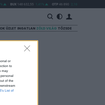
%
BUX
148 632,55
1,41%
OTP
46 890
2,16%
MOL
4 650
SOK
ÜZLET
INGATLAN
ZÖLD VILÁG
TŐZSDE
sonal or
ection to
ou may
 personal
out of the
rüli férfi
 downstream
B’s List of