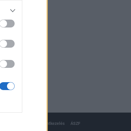
izetéses
ánlat
karrier
kommentkezelés
ÁSZF