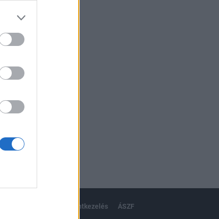
izetéses
ánlat
karrier
kommentkezelés
ÁSZF