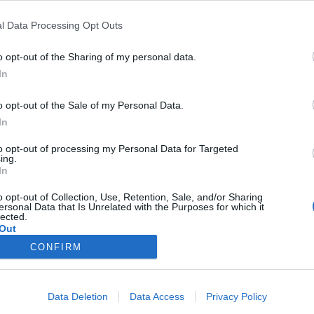
a portfolio.hu hírarchívumához tartozik, melynek olvasása előf
l Data Processing Opt Outs
ötött.
o opt-out of the Sharing of my personal data.
övetkezőket tartalmazza:
In
 teljes cikkarchívum
 BÉT elmúlt 2 év napon belüli
o opt-out of the Sale of my Personal Data.
In
to opt-out of processing my Personal Data for Targeted
Előfizetés
ing.
In
o opt-out of Collection, Use, Retention, Sale, and/or Sharing
NK VAGY?
BEJELENTKEZÉS
ersonal Data that Is Unrelated with the Purposes for which it
lected.
Out
CONFIRM
latkozat
süti beállítások
adatvédelem
szerzői jogok
médiaaj
Data Deletion
Data Access
Privacy Policy