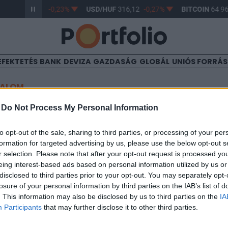
R/HUF
364,57
-0,23%
USD/HUF
316,12
-0,27%
BITCOIN
64 96
EFEKTETÉS
BANK
DEVIZA
GAZDASÁG
GLOBÁL
UNIÓS FORRÁ
TALOM
eghalt a kijevi rakétatáma
-
Do Not Process My Personal Information
to opt-out of the sale, sharing to third parties, or processing of your per
formation for targeted advertising by us, please use the below opt-out s
r selection. Please note that after your opt-out request is processed y
eing interest-based ads based on personal information utilized by us or
disclosed to third parties prior to your opt-out. You may separately opt-
 a kijevi városi katonai közigazgatás vezetője jelentette be. K
losure of your personal information by third parties on the IAB’s list of
szka Pravda)
. This information may also be disclosed by us to third parties on the
IA
Participants
that may further disclose it to other third parties.
ASÓNK!