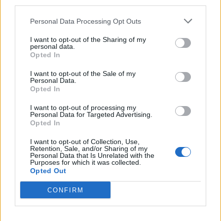
third parties.
árszintet is, miután az elnök úgy fogalmazott, hogy az
elmúlt órák eseményeinek hatására, véget ért az Iránnal
Personal Data Processing Opt Outs
kötött egyetértési memorandum.
I want to opt-out of the Sharing of my
personal data.
Opted In
KEDVES OLVASÓNK!
I want to opt-out of the Sale of my
A keresett cikk a portfolio.hu hírarchívumához
Personal Data.
Opted In
tartozik, melynek olvasása előfizetéses
regisztrációhoz kötött.
I want to opt-out of processing my
Personal Data for Targeted Advertising.
Az előfizetés a következőket tartalmazza:
Opted In
Portfolio.hu teljes cikkarchívum
I want to opt-out of Collection, Use,
Kötéslisták: BÉT elmúlt 2 év napon belüli
Retention, Sale, and/or Sharing of my
Personal Data that Is Unrelated with the
kötéslistái
Purposes for which it was collected.
Opted Out
Előfizetés
CONFIRM
MÁR ELŐFIZETŐNK VAGY?
BEJELENTKEZÉS