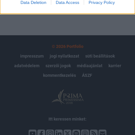
Data Deletion
Data Access
Privacy Policy
© 2026 Portfolio
impresszum
jogi nyilatkozat
süti beállítások
adatvédelem
szerzői jogok
médiaajánlat
karrier
kommentkezelés
ÁSZF
Itt keressen minket: