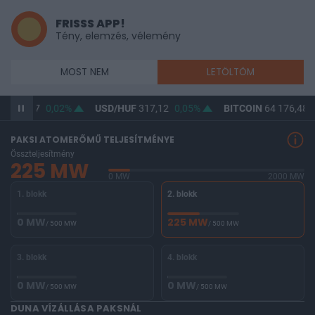
FRISSS APP!
Tény, elemzés, vélemény
MOST NEM
LETÖLTÖM
F
365,47
0,02%
USD/HUF
317,12
0,05%
BITCOIN
64 176,48
PAKSI ATOMERŐMŰ TELJESÍTMÉNYE
Összteljesítmény
225 MW
0 MW
2000 MW
1. blokk
2. blokk
0 MW
225 MW
/ 500 MW
/ 500 MW
3. blokk
4. blokk
0 MW
0 MW
/ 500 MW
/ 500 MW
DUNA VÍZÁLLÁSA PAKSNÁL