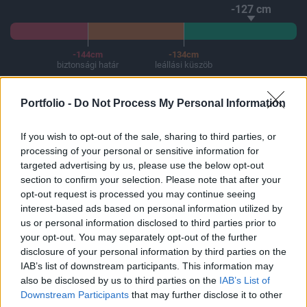
-127 cm
-144cm
-134cm
biztonsági határ
leállási küszöb
Forrás: OVF, HAEA
A Paksi Atomerőmű összteljesítménye 225 MW. A Duna vízállá
Portfolio -
Do Not Process My Personal Information
If you wish to opt-out of the sale, sharing to third parties, or
processing of your personal or sensitive information for
targeted advertising by us, please use the below opt-out
ELŐFIZETŐI TARTALOM
section to confirm your selection. Please note that after your
opt-out request is processed you may continue seeing
Tovább emelkedik az olajár
interest-based ads based on personal information utilized by
us or personal information disclosed to third parties prior to
your opt-out. You may separately opt-out of the further
Portfolio
disclosure of your personal information by third parties on the
2026. július 08. 10:27
IAB’s list of downstream participants. This information may
also be disclosed by us to third parties on the
IAB’s List of
Downstream Participants
that may further disclose it to other
A Brent árfolyama már átlépte a 77 dolláros hordónkénti