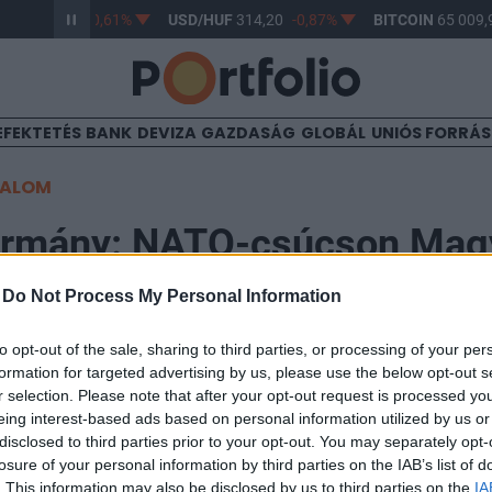
HUF
363,17
-0,61%
USD/HUF
314,20
-0,87%
BITCOIN
65 009,9
EFEKTETÉS
BANK
DEVIZA
GAZDASÁG
GLOBÁL
UNIÓS FORRÁ
TALOM
ormány: NATO-csúcson Mag
 parlamenti nagyüzem után 
-
Do Not Process My Personal Information
t a magyar közélet
to opt-out of the sale, sharing to third parties, or processing of your per
formation for targeted advertising by us, please use the below opt-out s
r selection. Please note that after your opt-out request is processed y
eing interest-based ads based on personal information utilized by us or
disclosed to third parties prior to your opt-out. You may separately opt-
losure of your personal information by third parties on the IAB’s list of
 NATO-program alapján Magyar Péter várhatóan részt vehet a sz
. This information may also be disclosed by us to third parties on the
IA