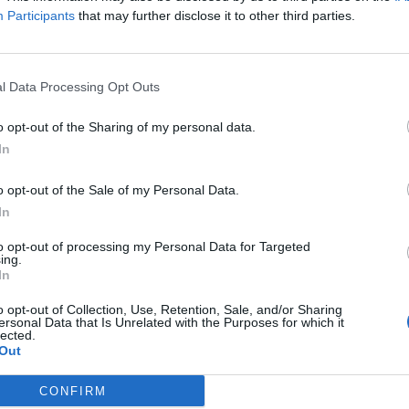
érkezési nyilatkozataihoz kapcsolódó eseményeken, a 10:45-ös
Participants
that may further disclose it to other third parties.
ás hivatalos csoportképen, majd a 11:15-kor kezdődő Észak-atl
n. A csúcs fő témái között a NATO védelmi beruházásai...
l Data Processing Opt Outs
ASÓNK!
o opt-out of the Sharing of my personal data.
a portfolio.hu hírarchívumához tartozik, melynek olvasása előf
In
ötött.
o opt-out of the Sale of my Personal Data.
övetkezőket tartalmazza:
In
 teljes cikkarchívum
to opt-out of processing my Personal Data for Targeted
 BÉT elmúlt 2 év napon belüli
ing.
In
o opt-out of Collection, Use, Retention, Sale, and/or Sharing
Előfizetés
ersonal Data that Is Unrelated with the Purposes for which it
lected.
Out
NK VAGY?
BEJELENTKEZÉS
CONFIRM