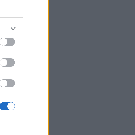
 fogadási
anti Tanács állam-
izetéses