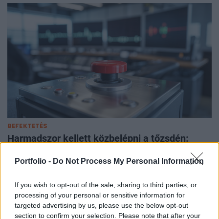
BEFEKTETÉS
Harmadszor kellett közbelépni a tőzsdén:
teljesen megvadultak a kisbefektetők az
Portfolio -
Do Not Process My Personal Information
izgalmas piacon
Extrém mozgások követik egymást.
If you wish to opt-out of the sale, sharing to third parties, or
processing of your personal or sensitive information for
targeted advertising by us, please use the below opt-out
section to confirm your selection. Please note that after your