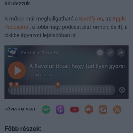
kérdezzük.
A műsor már meghallgatható a
Spotify-on
, az
Apple
Podcasten
, a többi nagy podcast platformon, és itt, a
cikkbe ágyazott lejátszóban is:
KÖVESS MINKET
Főbb részek: