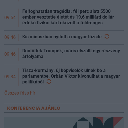
Felfoghatatlan tragédia: fél perc alatt 5500
ember vesztette életét és 19,6 milliárd dollár
09:54
értékű fizikai kárt okozott a földrengés
Kis mínuszban nyitott a magyar
tőzsde
09:46
Döntöttek Trumpék, máris elszállt egy részvény
09:46
árfolyama
Tisza-kormány: új képviselők ülnek be a
parlamentbe, Orbán Viktor kivonulhat a magyar
09:34
politikából
Összes friss hír
KONFERENCIA AJÁNLÓ