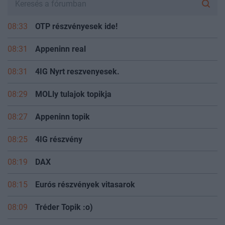
08:33
OTP részvényesek ide!
08:31
Appeninn real
08:31
4IG Nyrt reszvenyesek.
08:29
MOLly tulajok topikja
08:27
Appeninn topik
08:25
4IG részvény
08:19
DAX
08:15
Eurós részvények vitasarok
08:09
Tréder Topik :o)