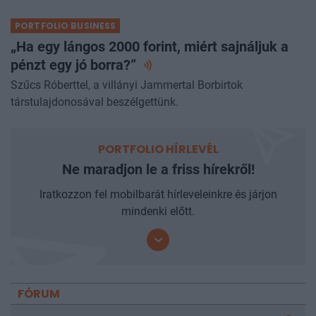
A miniszter az Alapvetés vendége volt.
PORTFOLIO BUSINESS
„Ha egy lángos 2000 forint, miért sajnáljuk a
pénzt egy jó
borra?”
Szűcs Róberttel, a villányi Jammertal Borbirtok
társtulajdonosával beszélgettünk.
PORTFOLIO HÍRLEVÉL
Ne maradjon le a friss hírekről!
Iratkozzon fel mobilbarát hírleveleinkre és járjon
mindenki előtt.
FÓRUM