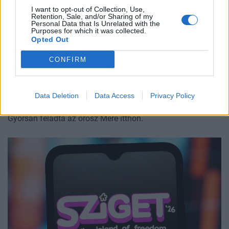
I want to opt-out of Collection, Use,
Retention, Sale, and/or Sharing of my
Personal Data that Is Unrelated with the
Purposes for which it was collected.
Opted Out
CONFIRM
ÜZLET
Kilenc hónapot sem bírt Magyarországon a
Data Deletion
Data Access
Privacy Policy
legolcsóbb boltlánc
Gyorsan feladta az orosz Mere itthon.