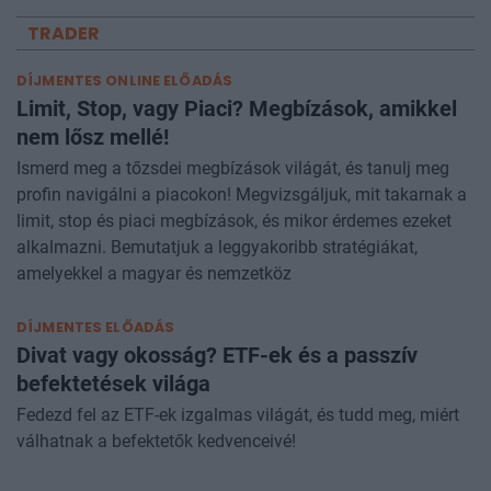
TRADER
DÍJMENTES ONLINE ELŐADÁS
Limit, Stop, vagy Piaci? Megbízások, amikkel
nem lősz mellé!
Ismerd meg a tőzsdei megbízások világát, és tanulj meg
profin navigálni a piacokon! Megvizsgáljuk, mit takarnak a
limit, stop és piaci megbízások, és mikor érdemes ezeket
alkalmazni. Bemutatjuk a leggyakoribb stratégiákat,
amelyekkel a magyar és nemzetköz
DÍJMENTES ELŐADÁS
Divat vagy okosság? ETF-ek és a passzív
befektetések világa
Fedezd fel az ETF-ek izgalmas világát, és tudd meg, miért
válhatnak a befektetők kedvenceivé!