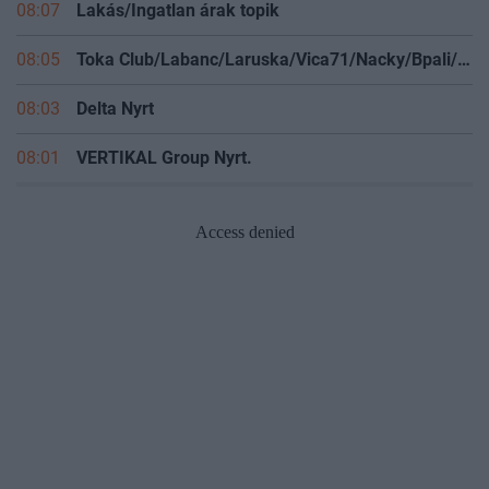
08:07
Lakás/Ingatlan árak topik
08:05
Toka Club/Labanc/Laruska/Vica71/Nacky/Bpali/Oldrider/Josefernando/Mcbull/Kawaszabi
08:03
Delta Nyrt
08:01
VERTIKAL Group Nyrt.