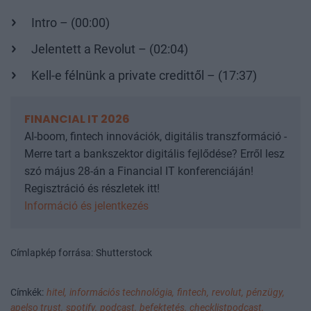
Intro – (00:00)
Jelentett a Revolut – (02:04)
Kell-e félnünk a private credittől – (17:37)
FINANCIAL IT 2026
AI-boom, fintech innovációk, digitális transzformáció -
Merre tart a bankszektor digitális fejlődése? Erről lesz
szó május 28-án a Financial IT konferenciáján!
Regisztráció és részletek itt!
Információ és jelentkezés
Címlapkép forrása: Shutterstock
Címkék:
hitel,
információs technológia,
fintech,
revolut,
pénzügy,
apelso trust,
spotify,
podcast,
befektetés,
checklistpodcast,