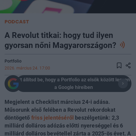
PODCAST
A Revolut titkai: hogy tud ilyen
gyorsan nőni Magyarországon?
Portfolio
2026. március 24. 17:00
Itt állítsd be, hogy a Portfolio az elsők között legyen
a Google híreiben
Megjelent a Checklist március 24-i adása.
Műsorunk első felében a Revolut rekordokat
döntögető
friss jelentéséről
beszélgetünk: 2,3
milliárd dolláros adózás előtti nyereséggel és 6
milliárd dolláros bevétellel zárta a 2025-ös évet. A