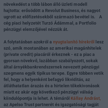
növekedést a több lábon álló üzleti modell
hajtotta: erősödött a Revolut Business, és nagyot
ugrott az előfizetésekből származó bevétel is. A
cég piaci helyzetét Turzó Ádámmal, a Portfolio
pénzügyi elemzőjével nézzük át.
A folytatásban azokról a
nyugtalanító hírekről
lesz
szó, amik mostanában az amerikai magánhitelek
(private credit) piacáról érkeznek - ez a piac a
gyorsan növekvő, lazábban szabályozott, sokak
által árnyékbankrendszernek nevezett pénzügyi
szegmens egyik tipikus terepe. Egyre többen vetik
fel, hogy a helyenként befagyó likviditás, az
átláthatatlan árazás és a hirtelen tőkekivonások
miatt ez akár egy következő pénzügyi válság
kiindulópontja is lehet. A témáról
Kállay Andrást,
az Apelso Trust partnerét és igazgatósági tagját