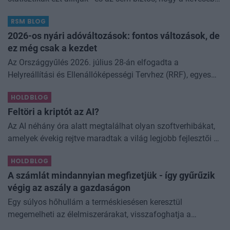
elfogyasztott alkohol kisebb társadalmi kárral... The post
RSM BLOG
Kevesebb alkoholt iszunk
2026-os nyári adóváltozások: fontos változások, de
ez még csak a kezdet
Az Országgyűlés 2026. július 28-án elfogadta a
Helyreállítási és Ellenállóképességi Tervhez (RRF), egyes
kormányprogramokhoz és kormányhatározatokhoz
HOLDBLOG
kapcsolódó adóintézkedésekről, v
Feltöri a kriptót az AI?
Az AI néhány óra alatt megtalálhat olyan szoftverhibákat,
amelyek évekig rejtve maradtak a világ legjobb fejlesztői és
biztonsági szakemberei előtt. A kriptovilágban ennek
HOLDBLOG
különösen nagy...
A számlát mindannyian megfizetjük - így gyűrűzik
végig az aszály a gazdaságon
Egy súlyos hőhullám a terméskiesésen keresztül
megemelheti az élelmiszerárakat, visszafoghatja a
gazdasági növekedést, ronthatja a termelékenységet, sőt