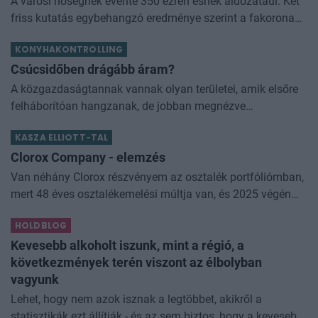
A városi hőségnek évente 350 ezren esnek áldozatául. Két
friss kutatás egybehangzó eredménye szerint a fakorona
akár a városi hőszigethatás felét is semlegesítheti
KONYHAKONTROLLING
Csúcsidőben drágább áram?
A közgazdaságtannak vannak olyan területei, amik elsőre
felháborítóan hangzanak, de jobban megnézve
összességében jobb kimenethez vezetnek. Az igaz, hogy
KASZA ELLIOTT-TAL
némi kellemetlenséggel is járnak. Az
Clorox Company - elemzés
Van néhány Clorox részvényem az osztalék portfóliómban,
mert 48 éves osztalékemelési múltja van, és 2025 végén
úgy láttam, hogy jó áron meg tudom venni ezt a majdnem
HOLDBLOG
dividend king-et. Azt
Kevesebb alkoholt iszunk, mint a régió, a
következmények terén viszont az élbolyban
vagyunk
Lehet, hogy nem azok isznak a legtöbbet, akikről a
statisztikák ezt állítják - és az sem biztos, hogy a kevesebb