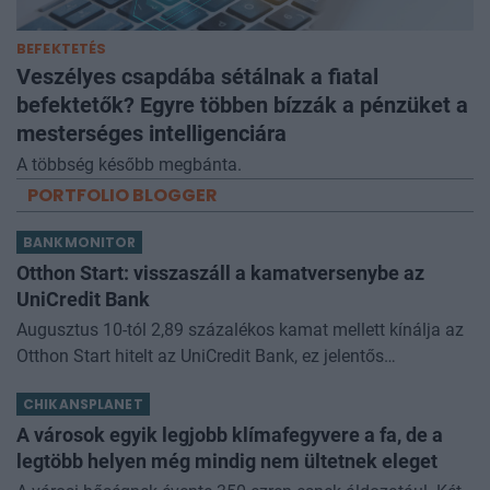
BEFEKTETÉS
Veszélyes csapdába sétálnak a fiatal
befektetők? Egyre többen bízzák a pénzüket a
mesterséges intelligenciára
A többség később megbánta.
PORTFOLIO BLOGGER
BANKMONITOR
Otthon Start: visszaszáll a kamatversenybe az
UniCredit Bank
Augusztus 10-tól 2,89 százalékos kamat mellett kínálja az
Otthon Start hitelt az UniCredit Bank, ez jelentős
megtakarítást jelenthet a standard évi 3 százalékos
CHIKANSPLANET
kamathoz képest. De arról sem s
A városok egyik legjobb klímafegyvere a fa, de a
legtöbb helyen még mindig nem ültetnek eleget