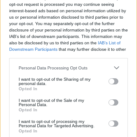
opt-out request is processed you may continue seeing
interest-based ads based on personal information utilized by
us or personal information disclosed to third parties prior to
your opt-out. You may separately opt-out of the further
disclosure of your personal information by third parties on the
IAB’s list of downstream participants. This information may
also be disclosed by us to third parties on the
IAB’s List of
Downstream Participants
that may further disclose it to other
third parties.
GLOBÁL
Personal Data Processing Opt Outs
Hatalmas segítség érkezhet Ukrajnának: új
fegyverrel tehermentesíthetik a Patriot
I want to opt-out of the Sharing of my
personal data.
rendszereket
Opted In
Otthonról válthatják ki a fogyatkozó PAC-3-asokat.
I want to opt-out of the Sale of my
Personal Data.
Opted In
I want to opt-out of processing my
Personal Data for Targeted Advertising.
Opted In