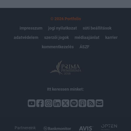
© 2026 Portfolio
impresszum
jogi nyilatkozat
süti beállítások
adatvédelem
szerzői jogok
médiaajánlat
karrier
kommentkezelés
ÁSZF
Itt keressen minket: