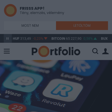
FRISSS APP!
Tény, elemzés, vélemény
MOST NEM
LETÖLTÖM
/HUF
313,49
-0,23%
BITCOIN
65 227,90
0,58%
BUX
148 002,2