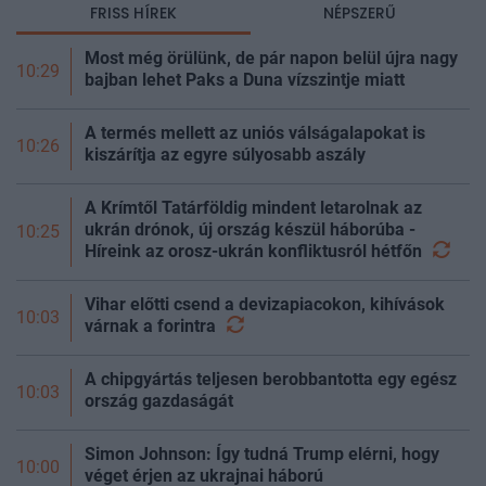
FRISS HÍREK
NÉPSZERŰ
még az állam finanszírozását is m
Most még örülünk, de pár napon belül újra nagy
10:29
bajban lehet Paks a Duna vízszintje miatt
A termés mellett az uniós válságalapokat is
10:26
kiszárítja az egyre súlyosabb aszály
A Krímtől Tatárföldig mindent letarolnak az
ukrán drónok, új ország készül háborúba -
10:25
Híreink az orosz-ukrán konfliktusról
hétfőn
Vihar előtti csend a devizapiacokon, kihívások
10:03
várnak a
forintra
A chipgyártás teljesen berobbantotta egy egész
10:03
ország gazdaságát
Simon Johnson: Így tudná Trump elérni, hogy
10:00
véget érjen az ukrajnai háború