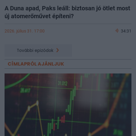
A Duna apad, Paks leáll: biztosan jó ötlet most
új atomerőművet építeni?
2026. július 31. 17:00
34:31
További epizódok
CÍMLAPRÓL AJÁNLJUK