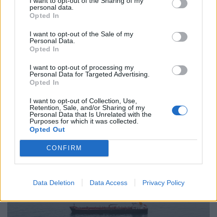
I want to opt-out of the Sharing of my
personal data.
Opted In
I want to opt-out of the Sale of my
Personal Data.
Opted In
I want to opt-out of processing my
Personal Data for Targeted Advertising.
Opted In
ÜZLET
I want to opt-out of Collection, Use,
Két részletben érkezik az iskolakezdési
Retention, Sale, and/or Sharing of my
Personal Data that Is Unrelated with the
támogatás
Purposes for which it was collected.
Opted Out
400 ezer gyermek jogosult rá.
CONFIRM
Data Deletion
Data Access
Privacy Policy