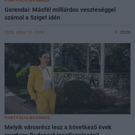
PORTFOLIO BUSINESS
Gerendai: Másfél milliárdos veszteséggel
számol a Sziget idén
2026. július 12. 13:00
35:00
PORTFOLIO BUSINESS
Melyik városrész lesz a következő évek
nyertese Budapest ingatlanpiacán?