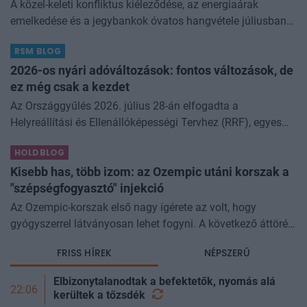
A közel-keleti konfliktus kiéleződése, az energiaárak
emelkedése és a jegybankok óvatos hangvétele júliusban
átírta a piaci képet. A hazai kötvények súlyát növeltük,
RSM BLOG
miközben a jelentő
2026-os nyári adóváltozások: fontos változások, de
ez még csak a kezdet
Az Országgyűlés 2026. július 28-án elfogadta a
Helyreállítási és Ellenállóképességi Tervhez (RRF), egyes
kormányprogramokhoz és kormányhatározatokhoz
HOLDBLOG
kapcsolódó adóintézkedésekről, v
Kisebb has, több izom: az Ozempic utáni korszak a
"szépségfogyasztó" injekció
Az Ozempic-korszak első nagy ígérete az volt, hogy
gyógyszerrel látványosan lehet fogyni. A következő áttörés
az lehet, hogy azt is szabályozhatjuk, miből fogyunk.
FRISS HÍREK
NÉPSZERŰ
Kísérleti géncsendesítő
Elbizonytalanodtak a befektetők, nyomás alá
22:06
kerültek a
tőzsdék