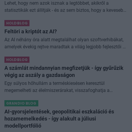
Lehet, hogy nem azok isznak a legtöbbet, akikről a
statisztikák ezt állítják - és az sem biztos, hogy a kevesebb
elfogyasztott alkohol kisebb társadalmi kárral... The post
HOLDBLOG
Kevesebb alkoholt iszunk
Feltöri a kriptót az AI?
Az AI néhány óra alatt megtalálhat olyan szoftverhibákat,
amelyek évekig rejtve maradtak a világ legjobb fejlesztői és
biztonsági szakemberei előtt. A kriptovilágban ennek
HOLDBLOG
különösen nagy...
A számlát mindannyian megfizetjük - így gyűrűzik
végig az aszály a gazdaságon
Egy súlyos hőhullám a terméskiesésen keresztül
megemelheti az élelmiszerárakat, visszafoghatja a
gazdasági növekedést, ronthatja a termelékenységet, sőt
GRANDIO BLOG
még az állam finanszírozását is m
AI-gyorsjelentések, geopolitikai eszkaláció és
hozamemelkedés - így alakult a júliusi
modellportfólió