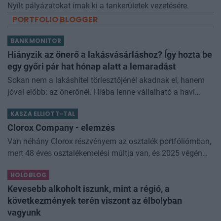
Nyílt pályázatokat írnak ki a tankerületek vezetésére.
PORTFOLIO BLOGGER
BANKMONITOR
Hiányzik az önerő a lakásvásárláshoz? Így hozta be
egy győri pár hat hónap alatt a lemaradást
Sokan nem a lakáshitel törlesztőjénél akadnak el, hanem
jóval előbb: az önerőnél. Hiába lenne vállalható a havi
törlesztő, ha a vételár 10 vagy 20 százalékát előre össze
KASZA ELLIOTT-TAL
kell rakni. Z
Clorox Company - elemzés
Van néhány Clorox részvényem az osztalék portfóliómban,
mert 48 éves osztalékemelési múltja van, és 2025 végén
úgy láttam, hogy jó áron meg tudom venni ezt a majdnem
HOLDBLOG
dividend king-et. Azt
Kevesebb alkoholt iszunk, mint a régió, a
következmények terén viszont az élbolyban
vagyunk