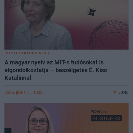
PORTFOLIO BUSINESS
A magyar nyelv az MIT-s tudósokat is
elgondolkoztatja – beszélgetés É. Kiss
Katalinnal
2026. július 31. 13:00
50:43