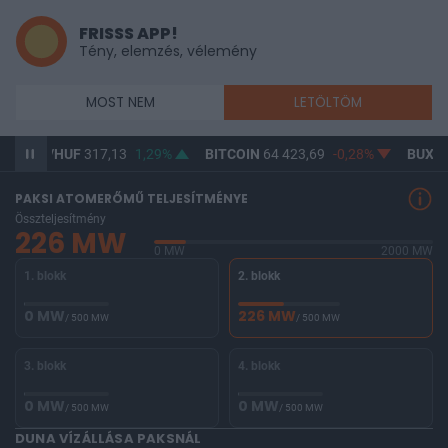
FRISSS APP!
Tény, elemzés, vélemény
MOST NEM
LETÖLTÖM
/HUF
317,13
1,29%
BITCOIN
64 423,69
-0,28%
BUX
146 563,
PAKSI ATOMERŐMŰ TELJESÍTMÉNYE
Összteljesítmény
226 MW
0 MW
2000 MW
1. blokk
2. blokk
0 MW
226 MW
/ 500 MW
/ 500 MW
3. blokk
4. blokk
0 MW
0 MW
/ 500 MW
/ 500 MW
DUNA VÍZÁLLÁSA PAKSNÁL