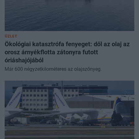
ÜZLET
Ökológiai katasztrófa fenyeget: dől az olaj az
orosz árnyékflotta zátonyra futott
óriáshajójából
Már 600 négyzetkilométeres az olajszőnyeg.