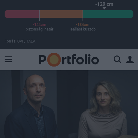
-129 cm
-144cm
-134cm
biztonsági határ
leállási küszöb
Forrás: OVF, HAEA
A Paksi Atomerőmű összteljesítménye 226 MW. A Duna vízállá