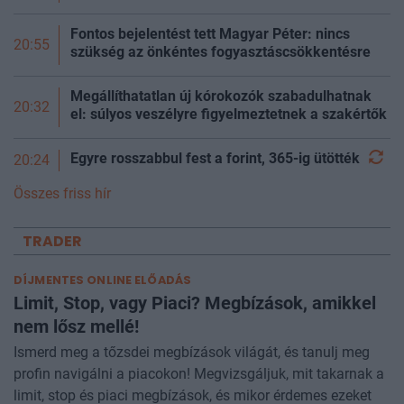
Fontos bejelentést tett Magyar Péter: nincs
20:55
szükség az önkéntes fogyasztáscsökkentésre
Megállíthatatlan új kórokozók szabadulhatnak
20:32
el: súlyos veszélyre figyelmeztetnek a szakértők
Egyre rosszabbul fest a forint, 365-ig
ütötték
20:24
Összes friss hír
TRADER
DÍJMENTES ONLINE ELŐADÁS
Limit, Stop, vagy Piaci? Megbízások, amikkel
nem lősz mellé!
Ismerd meg a tőzsdei megbízások világát, és tanulj meg
profin navigálni a piacokon! Megvizsgáljuk, mit takarnak a
limit, stop és piaci megbízások, és mikor érdemes ezeket