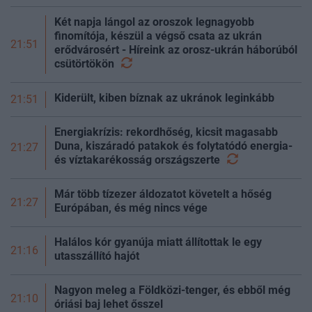
Két napja lángol az oroszok legnagyobb
finomítója, készül a végső csata az ukrán
21:51
erődvárosért - Híreink az orosz-ukrán háborúból
csütörtökön
Kiderült, kiben bíznak az ukránok leginkább
21:51
Energiakrízis: rekordhőség, kicsit magasabb
Duna, kiszáradó patakok és folytatódó energia-
21:27
és víztakarékosság
országszerte
Már több tízezer áldozatot követelt a hőség
21:27
Európában, és még nincs vége
Halálos kór gyanúja miatt állítottak le egy
21:16
utasszállító hajót
Nagyon meleg a Földközi-tenger, és ebből még
21:10
óriási baj lehet ősszel