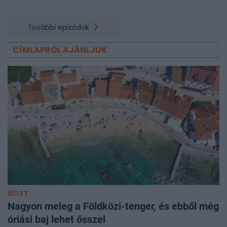
További epizódok
CÍMLAPRÓL AJÁNLJUK
ÜZLET
Nagyon meleg a Földközi-tenger, és ebből még
óriási baj lehet ősszel