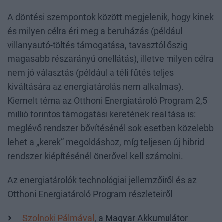
A döntési szempontok között megjelenik, hogy kinek
és milyen célra éri meg a beruházás (például
villanyautó-töltés támogatása, tavasztól őszig
magasabb részarányú önellátás), illetve milyen célra
nem jó választás (például a téli fűtés teljes
kiváltására az energiatárolás nem alkalmas).
Kiemelt téma az Otthoni Energiatároló Program 2,5
millió forintos támogatási keretének realitása is:
meglévő rendszer bővítésénél sok esetben közelebb
lehet a „kerek” megoldáshoz, míg teljesen új hibrid
rendszer kiépítésénél önerővel kell számolni.
Az energiatárolók technológiai jellemzőiről és az
Otthoni Energiatároló Program részleteiről
Szolnoki Pálmával
, a Magyar Akkumulátor