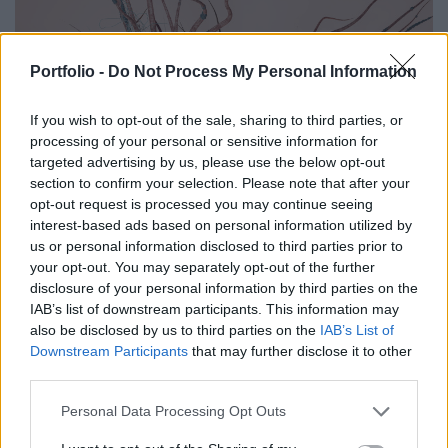
Portfolio -
Do Not Process My Personal Information
If you wish to opt-out of the sale, sharing to third parties, or
processing of your personal or sensitive information for
targeted advertising by us, please use the below opt-out
section to confirm your selection. Please note that after your
opt-out request is processed you may continue seeing
GLOBÁL
interest-based ads based on personal information utilized by
us or personal information disclosed to third parties prior to
Megállíthatatlan új kórokozók szabadulhatnak
your opt-out. You may separately opt-out of the further
el: súlyos veszélyre figyelmeztetnek a
disclosure of your personal information by third parties on the
szakértők
IAB’s list of downstream participants. This information may
A mesterséges intelligencia működőképes vírusokat
also be disclosed by us to third parties on the
IAB’s List of
Downstream Participants
that may further disclose it to other
tervezett.
third parties.
Personal Data Processing Opt Outs