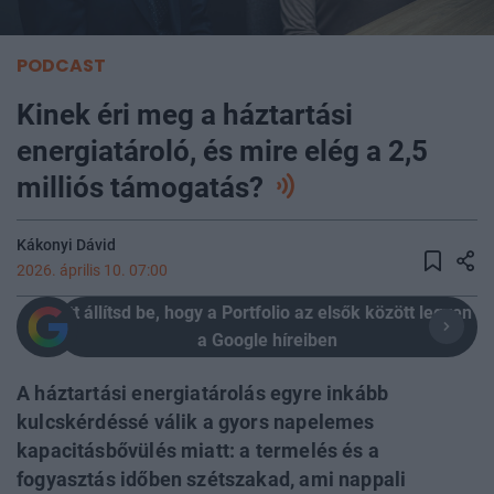
PODCAST
Kinek éri meg a háztartási
energiatároló, és mire elég a 2,5
milliós támogatás?
Kákonyi Dávid
2026. április 10. 07:00
Itt állítsd be, hogy a Portfolio az elsők között legyen
a Google híreiben
A háztartási energiatárolás egyre inkább
kulcskérdéssé válik a gyors napelemes
kapacitásbővülés miatt: a termelés és a
fogyasztás időben szétszakad, ami nappali