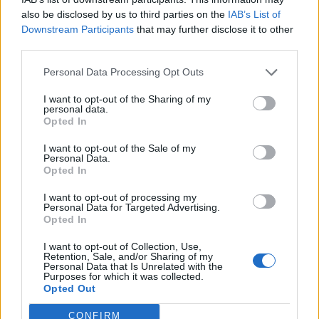
also be disclosed by us to third parties on the
IAB’s List of
Downstream Participants
that may further disclose it to other
third parties.
Personal Data Processing Opt Outs
I want to opt-out of the Sharing of my
personal data.
Opted In
I want to opt-out of the Sale of my
Personal Data.
Opted In
PORTFOLIO SIGNATURE
I want to opt-out of processing my
Leveri a hagyományos tőzsdét az új
Personal Data for Targeted Advertising.
Opted In
slágerbefektetés: elképesztő összegeket
fizetnek ezekért a borokért
I want to opt-out of Collection, Use,
Retention, Sale, and/or Sharing of my
A világ legdrágább bora közel 257 millió forintért kelt el.
Personal Data that Is Unrelated with the
Purposes for which it was collected.
Opted Out
CONFIRM