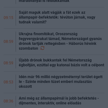
maradványai is felbukkantak
Saját maguk alatt vágják a fát ezek az
állampapír-befektetők: tévúton járnak, vagy
09:15
tudnak valamit?
Ukrajna finomítókat, Oroszország
fegyvergyárakat támad, Németországot gyanús
08:59
drónok tartják rettegésben - Háborús híreink
szombaton
Újabb drónok bukkantak fel Németország
08:59
égboltján, ezúttal egy katonai bázis volt a célpont
Idén már 96 millió négyzetméternyi terület égett
le - Szinte minden tüzet emberi mulasztás
08:53
okozott
Ami még az állampapírnál is jobb befektetés -
08:36
díjmentes, interaktív, online előadás