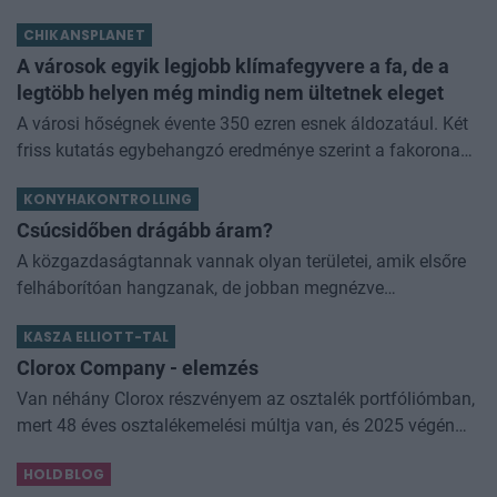
áremelkedés mértéke. Érdemes megnézni, hogy ezen
CHIKANSPLANET
adathoz képest hogyan alakul
A városok egyik legjobb klímafegyvere a fa, de a
legtöbb helyen még mindig nem ültetnek eleget
A városi hőségnek évente 350 ezren esnek áldozatául. Két
friss kutatás egybehangzó eredménye szerint a fakorona
akár a városi hőszigethatás felét is semlegesítheti
KONYHAKONTROLLING
Csúcsidőben drágább áram?
A közgazdaságtannak vannak olyan területei, amik elsőre
felháborítóan hangzanak, de jobban megnézve
összességében jobb kimenethez vezetnek. Az igaz, hogy
KASZA ELLIOTT-TAL
némi kellemetlenséggel is járnak. Az
Clorox Company - elemzés
Van néhány Clorox részvényem az osztalék portfóliómban,
mert 48 éves osztalékemelési múltja van, és 2025 végén
úgy láttam, hogy jó áron meg tudom venni ezt a majdnem
HOLDBLOG
dividend king-et. Azt