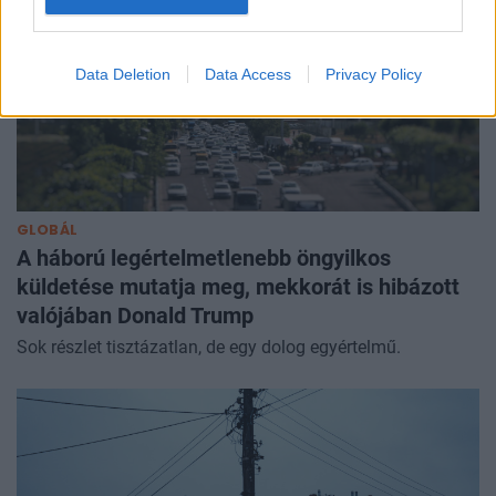
Data Deletion
Data Access
Privacy Policy
GLOBÁL
A háború legértelmetlenebb öngyilkos
küldetése mutatja meg, mekkorát is hibázott
valójában Donald Trump
Sok részlet tisztázatlan, de egy dolog egyértelmű.