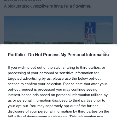
A biokutatások veszélyeire hívta fel a figyelmet.
Portfolio -
Do Not Process My Personal Information
If you wish to opt-out of the sale, sharing to third parties, or
processing of your personal or sensitive information for
targeted advertising by us, please use the below opt-out
GAZDASÁG
section to confirm your selection. Please note that after your
Beindult a vagyonvisszaszerzés: kicsivel több,
opt-out request is processed you may continue seeing
mint két milliárd forintot fizetett vissza az
interest-based ads based on personal information utilized by
us or personal information disclosed to third parties prior to
egyik magántőkealap
your opt-out. You may separately opt-out of the further
Állítólag Mészáros Lőrinc köreihez tartozik.
disclosure of your personal information by third parties on the
IAB’s list of downstream participants. This information may