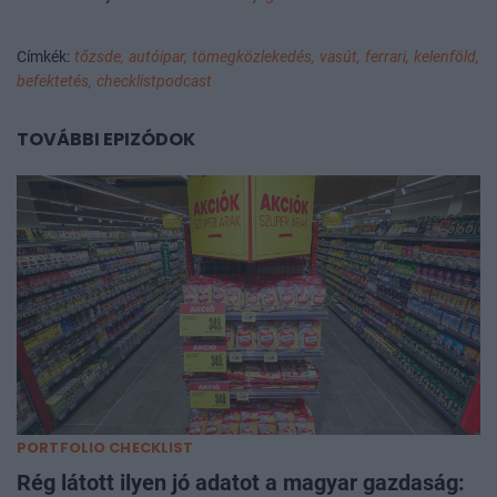
Címkék:
tőzsde,
autóipar,
tömegközlekedés,
vasút,
ferrari,
kelenföld,
befektetés,
checklistpodcast
TOVÁBBI EPIZÓDOK
PORTFOLIO CHECKLIST
Rég látott ilyen jó adatot a magyar gazdaság: