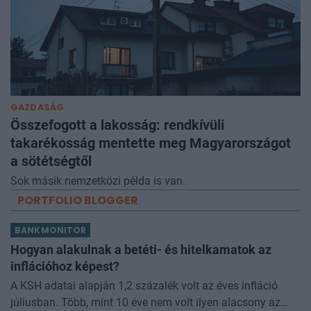
GAZDASÁG
Összefogott a lakosság: rendkívüli
takarékosság mentette meg Magyarországot
a sötétségtől
Sok másik nemzetközi példa is van.
PORTFOLIO BLOGGER
BANKMONITOR
Hogyan alakulnak a betéti- és hitelkamatok az
inflációhoz képest?
A KSH adatai alapján 1,2 százalék volt az éves infláció
júliusban. Több, mint 10 éve nem volt ilyen alacsony az