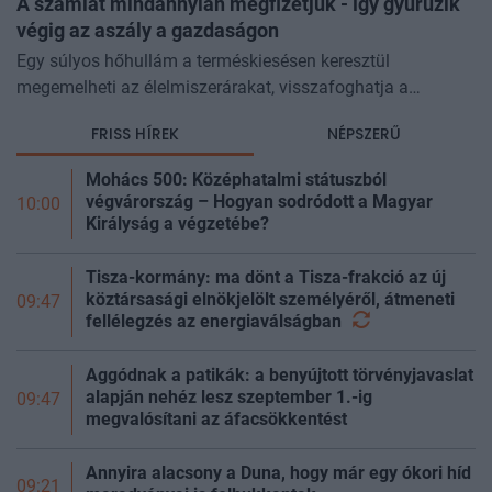
A számlát mindannyian megfizetjük - így gyűrűzik
végig az aszály a gazdaságon
Egy súlyos hőhullám a terméskiesésen keresztül
megemelheti az élelmiszerárakat, visszafoghatja a
gazdasági növekedést, ronthatja a termelékenységet, sőt
FRISS HÍREK
NÉPSZERŰ
még az állam finanszírozását is m
Mohács 500: Középhatalmi státuszból
végvárország – Hogyan sodródott a Magyar
10:00
Királyság a végzetébe?
Tisza-kormány: ma dönt a Tisza-frakció az új
köztársasági elnökjelölt személyéről, átmeneti
09:47
fellélegzés az
energiaválságban
Aggódnak a patikák: a benyújtott törvényjavaslat
alapján nehéz lesz szeptember 1.-ig
09:47
megvalósítani az áfacsökkentést
Annyira alacsony a Duna, hogy már egy ókori híd
09:21