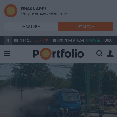
FRISSS APP!
Tény, elemzés, vélemény
MOST NEM
LETÖLTÖM
HUF
314,20
-0,87%
BITCOIN
64 916,54
0,04%
BUX
148 632,5