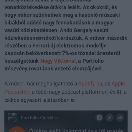
vonatközlekedése órákra leállt. Az okokról, és
hogy mikor szűnhetnek meg a hasonló műszaki
hibákból adódó nagy fennakadások a magyar
vasúti közlekedésben, Andó Gergely vasúti
közlekedésmérnököt kérdeztük. A műsor második
részében a Ferrari új elektromos modellje
kapcsán bekövetkezett 7%-os tőzsdei áresésről
beszélgettünk
Nagy Viktorral
, a Portfolio
Részvény rovatának vezető elemzőjével.
A műsor már meghallgatható a
Spotify-on
, az
Apple
Podcasten
, a többi nagy podcast platformon, és itt, a
cikkbe ágyazott lejátszóban is: