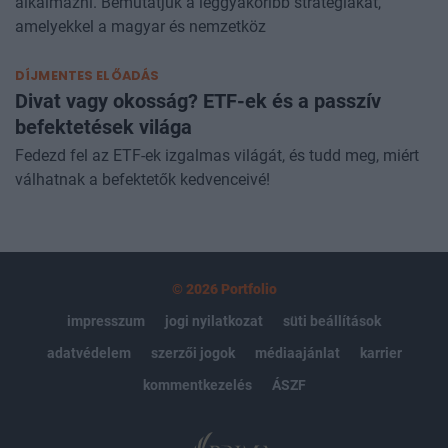
alkalmazni. Bemutatjuk a leggyakoribb stratégiákat,
amelyekkel a magyar és nemzetköz
DÍJMENTES ELŐADÁS
Divat vagy okosság? ETF-ek és a passzív
befektetések világa
Fedezd fel az ETF-ek izgalmas világát, és tudd meg, miért
válhatnak a befektetők kedvenceivé!
© 2026 Portfolio
impresszum
jogi nyilatkozat
süti beállítások
adatvédelem
szerzői jogok
médiaajánlat
karrier
kommentkezelés
ÁSZF