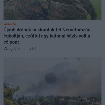
GLOBÁL
Újabb drónok bukkantak fel Németország
égboltján, ezúttal egy katonai bázis volt a
célpont
Vizsgálják az esetet.