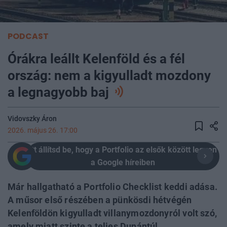
PODCAST
Órákra leállt Kelenföld és a fél
ország: nem a kigyulladt mozdony
a legnagyobb baj
Vidovszky Áron
2026. május 26. 17:00
Itt állítsd be, hogy a Portfolio az elsők között legyen
a Google híreiben
Már hallgatható a Portfolio Checklist keddi adása.
A műsor első részében a pünkösdi hétvégén
Kelenföldön kigyulladt villanymozdonyról volt szó,
amely miatt szinte a teljes Dunántúl