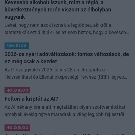
Kevesebb alkoholt iszunk, mint a régió, a
következmények terén viszont az élbolyban
vagyunk
Lehet, hogy nem azok isznak a legtöbbet, akikről a
statisztikák ezt állítják - és az sem biztos, hogy a kevesebb
elfogyasztott alkohol kisebb társadalmi kárral... The post
RSM BLOG
Kevesebb alkoholt iszunk
2026-os nyári adóváltozások: fontos változások, de
ez még csak a kezdet
Az Országgyűlés 2026. július 28-án elfogadta a
Helyreállítási és Ellenállóképességi Tervhez (RRF), egyes
kormányprogramokhoz és kormányhatározatokhoz
HOLDBLOG
kapcsolódó adóintézkedésekről, v
Feltöri a kriptót az AI?
Az AI néhány óra alatt megtalálhat olyan szoftverhibákat,
amelyek évekig rejtve maradtak a világ legjobb fejlesztői és
biztonsági szakemberei előtt. A kriptovilágban ennek
HOLDBLOG
különösen nagy...