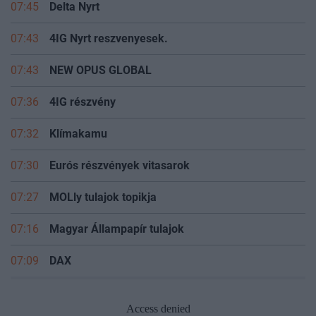
07:45
Delta Nyrt
07:43
4IG Nyrt reszvenyesek.
07:43
NEW OPUS GLOBAL
07:36
4IG részvény
07:32
Klímakamu
07:30
Eurós részvények vitasarok
07:27
MOLly tulajok topikja
07:16
Magyar Állampapír tulajok
07:09
DAX