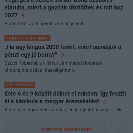
elárulta, miért a gazdák döntöttek és mit hoz
2027
A miniszter az Alapvetés vendége volt.
PORTFOLIO BUSINESS
„Ha egy lángos 2000 forint, miért sajnáljuk a
pénzt egy jó
borra?”
Szűcs Róberttel, a villányi Jammertal Borbirtok
társtulajdonosával beszélgettünk.
ENERGYTALKS
Este 6 és 9 között dőlhet el minden: így feszíti
ki a kánikula a magyar
áramellátást
A hazai energiarendszer eddigi legnagyobb tesztje zajlik.
PORTFOLIO HÍRLEVÉL