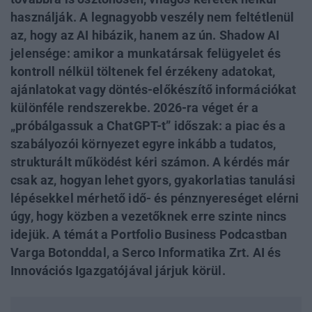
használják. A legnagyobb veszély nem feltétlenül
az, hogy az AI hibázik, hanem az ún. Shadow AI
jelensége: amikor a munkatársak felügyelet és
kontroll nélkül töltenek fel érzékeny adatokat,
ajánlatokat vagy döntés-előkészítő információkat
különféle rendszerekbe. 2026-ra véget ér a
„próbálgassuk a ChatGPT-t” időszak: a piac és a
szabályozói környezet egyre inkább a tudatos,
strukturált működést kéri számon. A kérdés már
csak az, hogyan lehet gyors, gyakorlatias tanulási
lépésekkel mérhető idő- és pénznyereséget elérni
úgy, hogy közben a vezetőknek erre szinte nincs
idejük. A témát a Portfolio Business Podcastban
Varga Botonddal, a Serco Informatika Zrt. AI és
Innovációs Igazgatójával járjuk körül.