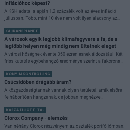
inflációhoz képest?
A KSH adatai alapján 1,2 százalék volt az éves infláció
júliusban. Több, mint 10 éve nem volt ilyen alacsony az
áremelkedés mértéke. Érdemes megnézni, hogy ezen
CHIKANSPLANET
adathoz képest hogyan alakul
A városok egyik legjobb klímafegyvere a fa, de a
legtöbb helyen még mindig nem ültetnek eleget
A városi hőségnek évente 350 ezren esnek áldozatául. Két
friss kutatás egybehangzó eredménye szerint a fakorona
akár a városi hőszigethatás felét is semlegesítheti
KONYHAKONTROLLING
Csúcsidőben drágább áram?
A közgazdaságtannak vannak olyan területei, amik elsőre
felháborítóan hangzanak, de jobban megnézve
összességében jobb kimenethez vezetnek. Az igaz, hogy
KASZA ELLIOTT-TAL
némi kellemetlenséggel is járnak. Az
Clorox Company - elemzés
Van néhány Clorox részvényem az osztalék portfóliómban,