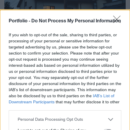
Portfolio -
Do Not Process My Personal Information
GAZDASÁG
If you wish to opt-out of the sale, sharing to third parties, or
Összefogott a lakosság: rendkívüli
processing of your personal or sensitive information for
takarékosság mentette meg Magyarországot
targeted advertising by us, please use the below opt-out
a sötétségtől
section to confirm your selection. Please note that after your
opt-out request is processed you may continue seeing
Sok másik nemzetközi példa is van.
interest-based ads based on personal information utilized by
us or personal information disclosed to third parties prior to
your opt-out. You may separately opt-out of the further
disclosure of your personal information by third parties on the
IAB’s list of downstream participants. This information may
also be disclosed by us to third parties on the
IAB’s List of
Downstream Participants
that may further disclose it to other
third parties.
Personal Data Processing Opt Outs