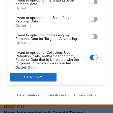
I want to opt-out of the Sharing of my
personal data.
Opted In
GLOBÁL
I want to opt-out of the Sale of my
Migránsválság: már órák múlva szigorú
Personal Data.
ellenőrzés jön
Opted In
A döntés egészen szeptemberi 7-ig lesz érvényben.
I want to opt-out of processing my
Personal Data for Targeted Advertising.
Opted In
I want to opt-out of Collection, Use,
Retention, Sale, and/or Sharing of my
Personal Data that Is Unrelated with the
Purposes for which it was collected.
Opted Out
CONFIRM
Data Deletion
Data Access
Privacy Policy
BEFEKTETÉS
Nagy bejelentést tett Donald Trump!