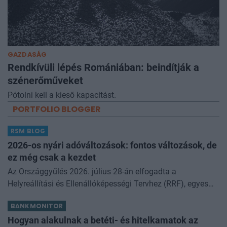
GAZDASÁG
Rendkívüli lépés Romániában: beindítják a
szénerőműveket
Pótolni kell a kieső kapacitást.
PORTFOLIO BLOGGER
RSM BLOG
2026-os nyári adóváltozások: fontos változások, de
ez még csak a kezdet
Az Országgyűlés 2026. július 28-án elfogadta a
Helyreállítási és Ellenállóképességi Tervhez (RRF), egyes
kormányprogramokhoz és kormányhatározatokhoz
BANKMONITOR
kapcsolódó adóintézkedésekről, v
Hogyan alakulnak a betéti- és hitelkamatok az