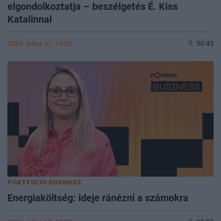
elgondolkoztatja – beszélgetés É. Kiss
Katalinnal
2026. július 31. 13:00
50:43
PORTFOLIO BUSINESS
Energiaköltség: ideje ránézni a számokra