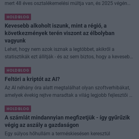
mert 48 éves osztalékemelési múltja van, és 2025 végén
úgy láttam, hogy jó áron meg tudom venni ezt a majdnem
HOLDBLOG
dividend king-et. Azt
Kevesebb alkoholt iszunk, mint a régió, a
következmények terén viszont az élbolyban
vagyunk
Lehet, hogy nem azok isznak a legtöbbet, akikről a
statisztikák ezt állítják - és az sem biztos, hogy a kevesebb
elfogyasztott alkohol kisebb társadalmi kárral... The post
HOLDBLOG
Kevesebb alkoholt iszunk
Feltöri a kriptót az AI?
Az AI néhány óra alatt megtalálhat olyan szoftverhibákat,
amelyek évekig rejtve maradtak a világ legjobb fejlesztői és
biztonsági szakemberei előtt. A kriptovilágban ennek
HOLDBLOG
különösen nagy...
A számlát mindannyian megfizetjük - így gyűrűzik
végig az aszály a gazdaságon
Egy súlyos hőhullám a terméskiesésen keresztül