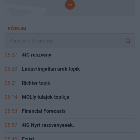
FÓRUM
06:27
4IG részvény
06:23
Lakás/Ingatlan árak topik
06:21
Richter topik
06:14
MOLly tulajok topikja
05:58
Financial Forecasts
05:57
4IG Nyrt reszvenyesek.