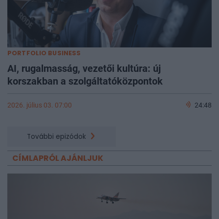
PORTFOLIO BUSINESS
AI, rugalmasság, vezetői kultúra: új
korszakban a szolgáltatóközpontok
2026. július 03. 07:00
24:48
További epizódok
CÍMLAPRÓL AJÁNLJUK