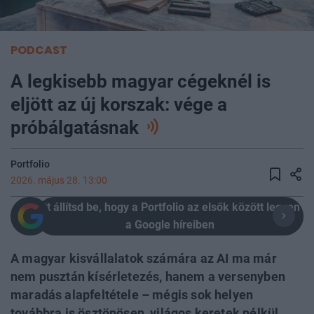
PODCAST
A legkisebb magyar cégeknél is
eljött az új korszak: vége a
próbálgatásnak
Portfolio
2026. május 28. 13:00
Itt állítsd be, hogy a Portfolio az elsők között legyen
a Google híreiben
A magyar kisvállalatok számára az AI ma már
nem pusztán kísérletezés, hanem a versenyben
maradás alapfeltétele – mégis sok helyen
továbbra is ösztönösen, világos keretek nélkül