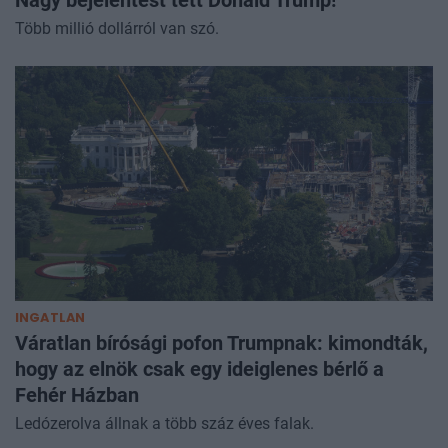
Több millió dollárról van szó.
INGATLAN
Váratlan bírósági pofon Trumpnak: kimondták,
hogy az elnök csak egy ideiglenes bérlő a
Fehér Házban
Ledózerolva állnak a több száz éves falak.