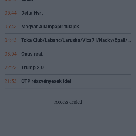
05:46
Ezüst
05:44
Delta Nyrt
05:43
Magyar Állampapír tulajok
04:43
Toka Club/Labanc/Laruska/Vica71/Nacky/Bpali/Oldrider/Josefernando/Mcbull/Kawaszabi
03:04
Opus real.
22:23
Trump 2.0
21:53
OTP részvényesek ide!