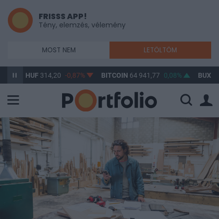
FRISSS APP!
Tény, elemzés, vélemény
MOST NEM
LETÖLTÖM
/HUF
314,20
-0,87%
BITCOIN
64 941,77
0,08%
BUX
148 632,5