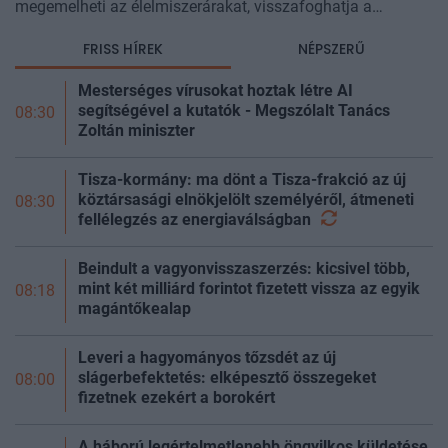
megemelheti az élelmiszerárakat, visszafoghatja a
gazdasági növekedést, ronthatja a termelékenységet, sőt
FRISS HÍREK
NÉPSZERŰ
még az állam finanszírozását is m
Mesterséges vírusokat hoztak létre AI
segítségével a kutatók - Megszólalt Tanács
08:30
Zoltán miniszter
Tisza-kormány: ma dönt a Tisza-frakció az új
köztársasági elnökjelölt személyéről, átmeneti
08:30
fellélegzés az
energiaválságban
Beindult a vagyonvisszaszerzés: kicsivel több,
mint két milliárd forintot fizetett vissza az egyik
08:18
magántőkealap
Leveri a hagyományos tőzsdét az új
slágerbefektetés: elképesztő összegeket
08:00
fizetnek ezekért a borokért
A háború legértelmetlenebb öngyilkos küldetése