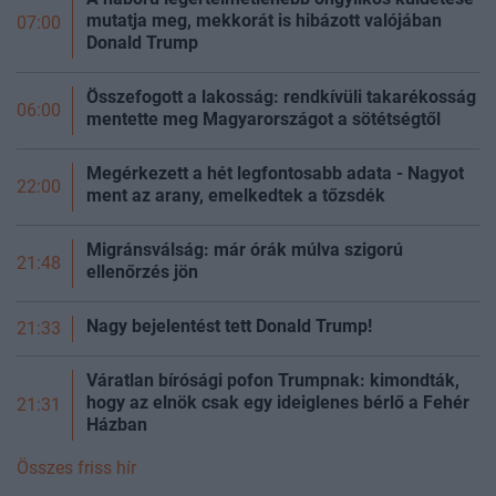
mutatja meg, mekkorát is hibázott valójában
07:00
Donald Trump
Összefogott a lakosság: rendkívüli takarékosság
06:00
mentette meg Magyarországot a sötétségtől
Megérkezett a hét legfontosabb adata - Nagyot
22:00
ment az arany, emelkedtek a
tőzsdék
Migránsválság: már órák múlva szigorú
21:48
ellenőrzés jön
Nagy bejelentést tett Donald Trump!
21:33
Váratlan bírósági pofon Trumpnak: kimondták,
hogy az elnök csak egy ideiglenes bérlő a Fehér
21:31
Házban
Összes friss hír