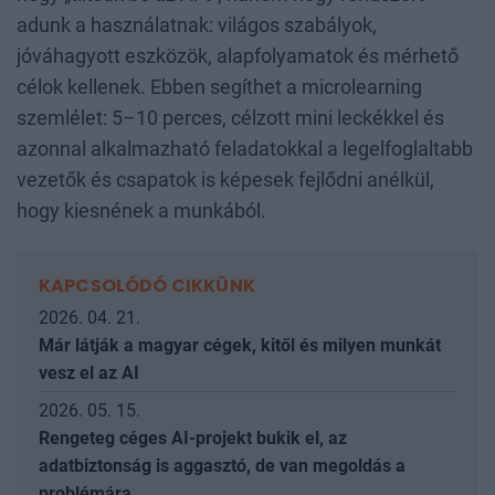
adunk a használatnak: világos szabályok,
jóváhagyott eszközök, alapfolyamatok és mérhető
célok kellenek. Ebben segíthet a microlearning
szemlélet: 5–10 perces, célzott mini leckékkel és
azonnal alkalmazható feladatokkal a legelfoglaltabb
vezetők és csapatok is képesek fejlődni anélkül,
hogy kiesnének a munkából.
KAPCSOLÓDÓ CIKKÜNK
2026. 04. 21.
Már látják a magyar cégek, kitől és milyen munkát
vesz el az AI
2026. 05. 15.
Rengeteg céges AI-projekt bukik el, az
adatbiztonság is aggasztó, de van megoldás a
problémára