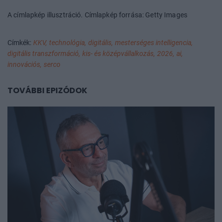
A címlapkép illusztráció. Címlapkép forrása: Getty Images
Címkék:
KKV,
technológia,
digitális,
mesterséges intelligencia,
digitális transzformáció,
kis- és középvállalkozás,
2026,
ai,
innovációs,
serco
TOVÁBBI EPIZÓDOK