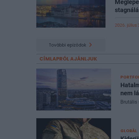
Meglepet
stagnálá
2026. július
További epizódok
CÍMLAPRÓL AJÁNLJUK
PORTFOL
Hatalm
nem lá
Brutális
GLOBÁL
Kiderü