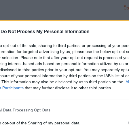
Ös
-
Do Not Process My Personal Information
to opt-out of the sale, sharing to third parties, or processing of your per
Images
formation for targeted advertising by us, please use the below opt-out s
r selection. Please note that after your opt-out request is processed y
vagy befektetési ajánlásnak.
Részletes jogi információ
eing interest-based ads based on personal information utilized by us or
disclosed to third parties prior to your opt-out. You may separately opt-
losure of your personal information by third parties on the IAB’s list of
vekedés,
magyar gazdaság,
podcast,
checklistpodcast,
euró,
. This information may also be disclosed by us to third parties on the
IA
Participants
that may further disclose it to other third parties.
l Data Processing Opt Outs
 CHECKLIST
ező gazdasági verseny a vízért folyhat -
o opt-out of the Sharing of my personal data.