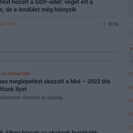
ést hozott a GDP-adat: véget ért a
s, de a lendület még hiányzik
 30. 17:00
30:34
IO SIGNATURE
02
as meglepetést okozott a Mol – 2022 óta
00
ttunk ilyet
 számokat villantott az olajcég.
23
23
22
lt, kiben bíznak az ukránok leginkább