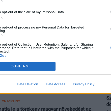
rszágon is
In
o opt-out of the Sale of my Personal Data.
ztus 06. 17:00
26:15
In
 CHECKLIST
to opt-out of processing my Personal Data for Targeted
ing.
t az OTP: mit üzennek a friss számok a
In
yeseknek?
o opt-out of Collection, Use, Retention, Sale, and/or Sharing
ersonal Data that Is Unrelated with the Purposes for which it
Hír
lected.
ztus 05. 17:00
23:51
exk
Out
 CHECKLIST
CONFIRM
nem lehet spórolni: be fogja nyújtani a
a leálló Paks
Data Deletion
Data Access
Privacy Policy
A
ztus 04. 17:00
27:37
V
Sz
 CHECKLIST
dö
lhatja le a törékeny magyar növekedést az