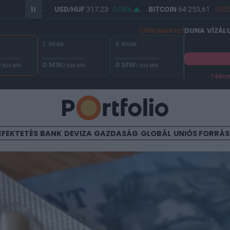
,02%
USD/HUF
317,23
0,08%
BITCOIN
64 253,61
-0,02%
DUNA VÍZÁL
Mit jelent ez?
3. blokk
4. blokk
0 MW
0 MW
/ 500 MW
/ 500 MW
/ 500 MW
-144c
A Duna vízállása Paksnál -128 cm. A biztonsági határ -144 cm,
EFEKTETÉS
BANK
DEVIZA
GAZDASÁG
GLOBÁL
UNIÓS FORRÁ