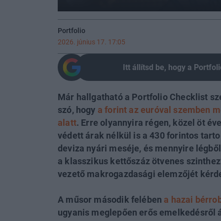
Portfolio
2026. június 17. 17:05
Itt állítsd be, hogy a Portf
Már hallgatható a Portfolio Checklist sz
szó, hogy
a forint az euróval szemben m
alatt
. Erre olyannyira régen, közel öt év
védett árak nélkül is a 430 forintos ta
deviza nyári meséje, és mennyire légből
a klasszikus kettőszáz ötvenes szinthe
vezető makrogazdasági elemzőjét kérd
A műsor második felében
a hazai bérro
ugyanis meglepően erős emelkedésről á