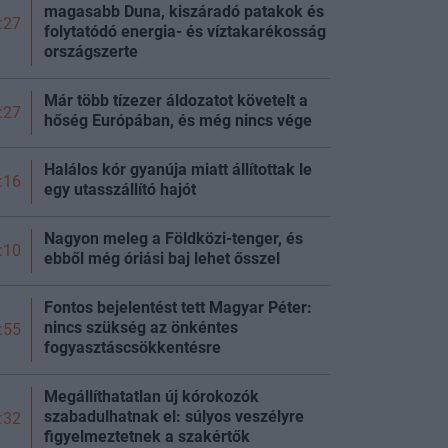
magasabb Duna, kiszáradó patakok és
:27
folytatódó energia- és víztakarékosság
országszerte
Már több tízezer áldozatot követelt a
:27
hőség Európában, és még nincs vége
Halálos kór gyanúja miatt állítottak le
:16
egy utasszállító hajót
Nagyon meleg a Földközi-tenger, és
:10
ebből még óriási baj lehet ősszel
Fontos bejelentést tett Magyar Péter:
nincs szükség az önkéntes
:55
fogyasztáscsökkentésre
Megállíthatatlan új kórokozók
szabadulhatnak el: súlyos veszélyre
:32
figyelmeztetnek a szakértők