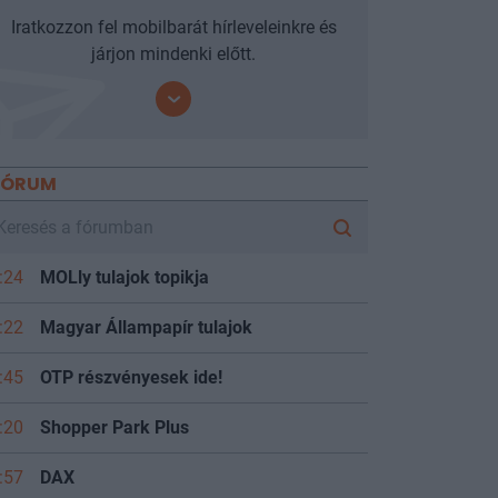
Iratkozzon fel mobilbarát hírleveleinkre és
járjon mindenki előtt.
FÓRUM
:24
MOLly tulajok topikja
:22
Magyar Állampapír tulajok
:45
OTP részvényesek ide!
:20
Shopper Park Plus
:57
DAX