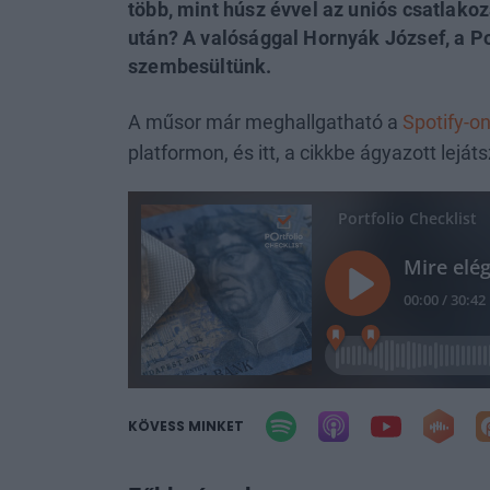
több, mint húsz évvel az uniós csatlako
után? A valósággal Hornyák József, a P
szembesültünk.
A műsor már meghallgatható a
Spotify-o
platformon, és itt, a cikkbe ágyazott leját
KÖVESS MINKET