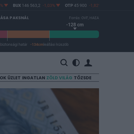
BUX
146 563,2
-1,03%
OTP
45 900
-1,82%
MOL
4 640
0,69%
LÁSA PAKSNÁL
Forrás: OVF, HAEA
-128 cm
m
biztonsági határ
-134cm
leállási küszöb
 a leállási küszöb -134 cm.
SOK
ÜZLET
INGATLAN
ZÖLD VILÁG
TŐZSDE