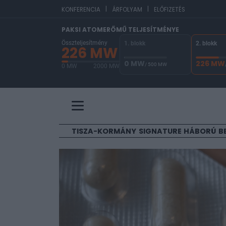
|
|
EUR/HUF
365,49
0
KONFERENCIA
ÁRFOLYAM
ELŐFIZETÉS
PAKSI ATOMERŐMŰ TELJESÍTMÉNYE
Összteljesítmény
1. blokk
2. blokk
226 MW
0 MW
226 MW
/ 500 MW
0 MW
2000 MW
A Paksi Atomerőmű összteljesítménye 226 MW. 
TISZA-KORMÁNY
SIGNATURE
HÁBORÚ
B