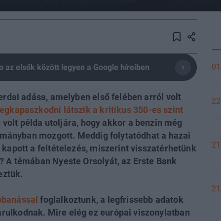
01
olio az elsők között legyen a Google híreiben
erdai adása, amelyben első felében arról volt
22
egkapaszkodni látszik a kritikus 350-es szint
e volt példa utoljára, hogy akkor a benzin még
rtományban mozgott. Meddig folytatódhat a hazai
21
 kapott a feltételezés, miszerint visszatérhetünk
z? A témában Nyeste Orsolyát, az Erste Bank
eztük.
21
bbanással
foglalkoztunk, a legfrissebb adatok
rulkodnak. Mire elég ez európai viszonylatban