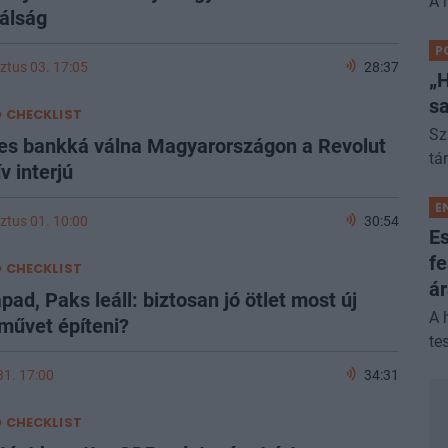
A 
álság
P
ztus 03. 17:05
28:37
„H
sa
 CHECKLIST
Sz
es bankká válna Magyarországon a Revolut
tá
v interjú
E
ztus 01. 10:00
30:54
Es
fe
 CHECKLIST
á
pad, Paks leáll: biztosan jó ötlet most új
A 
művet építeni?
tes
 31. 17:00
34:31
 CHECKLIST