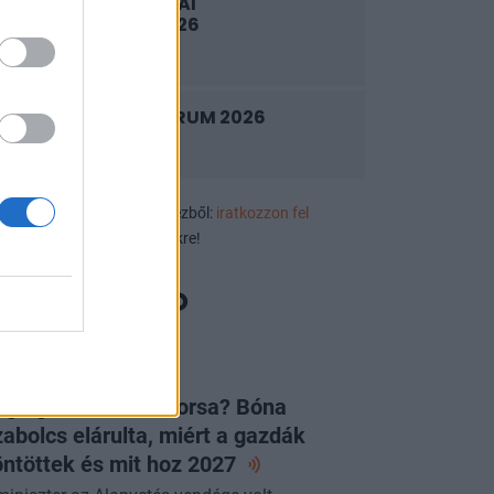
LENDÜLETBEN A HAZAI
VÁLLALKOZÁSOK 2026
2026. szeptember 9.
PRIVATE HEALTH FORUM 2026
2026. szeptember 10.
ek, eseményajánlók első kézből:
iratkozzon fel
luzív rendezvényértesítőnkre!
LAPVETÉS
égleges a JÉGER sorsa? Bóna
abolcs elárulta, miért a gazdák
ntöttek és mit hoz
2027