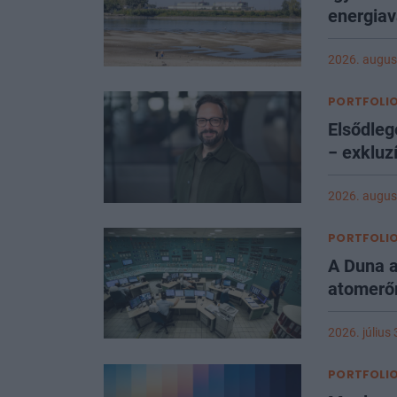
energiav
2026. augus
PORTFOLIO
Elsődleg
− exkluzí
2026. augus
PORTFOLIO
A Duna a
atomerő
2026. július
PORTFOLIO