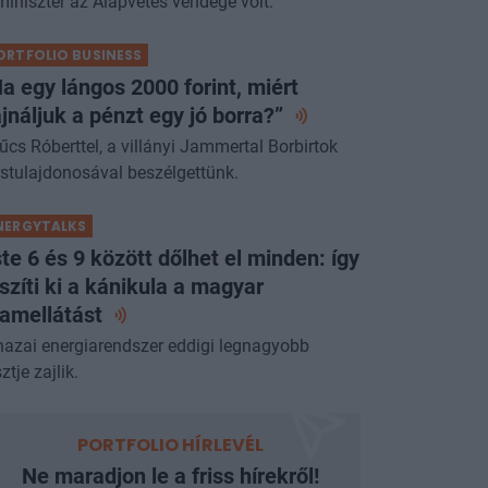
miniszter az Alapvetés vendége volt.
ORTFOLIO BUSINESS
a egy lángos 2000 forint, miért
jnáljuk a pénzt egy jó
borra?”
űcs Róberttel, a villányi Jammertal Borbirtok
rstulajdonosával beszélgettünk.
NERGYTALKS
te 6 és 9 között dőlhet el minden: így
szíti ki a kánikula a magyar
ramellátást
hazai energiarendszer eddigi legnagyobb
ztje zajlik.
PORTFOLIO HÍRLEVÉL
Ne maradjon le a friss hírekről!