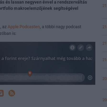
zás és lassan negyven évvel a rendszerváltás
21
ortfolio makroelemzőjének segítségével
n
, az
Apple Podcasten
, a többi nagy podcast
21
szóban is:
21
21
20
20