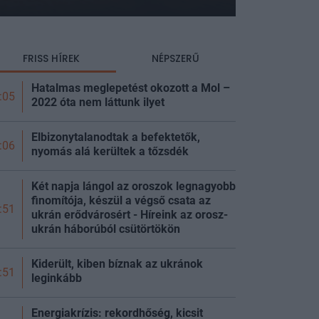
FRISS HÍREK
NÉPSZERŰ
Hatalmas meglepetést okozott a Mol –
:05
2022 óta nem láttunk ilyet
Elbizonytalanodtak a befektetők,
:06
nyomás alá kerültek a
tőzsdék
Két napja lángol az oroszok legnagyobb
finomítója, készül a végső csata az
:51
ukrán erődvárosért - Híreink az orosz-
ukrán háborúból
csütörtökön
Kiderült, kiben bíznak az ukránok
:51
leginkább
Energiakrízis: rekordhőség, kicsit