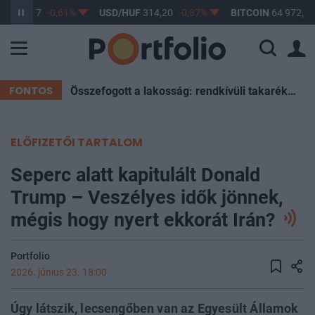
UF
363,17
-0,61%
USD/HUF
314,20
-0,87%
BITCOIN
64 972,62
FONTOS
Összefogott a lakosság: rendkívüli takarékosság mentette meg Magyarországot a sötétségtől
ELŐFIZETŐI TARTALOM
Seperc alatt kapitulált Donald
Trump – Veszélyes idők jönnek,
mégis hogy nyert ekkorát Irán?
Portfolio
2026. június 23. 18:00
Úgy látszik, lecsengőben van az Egyesült Államok