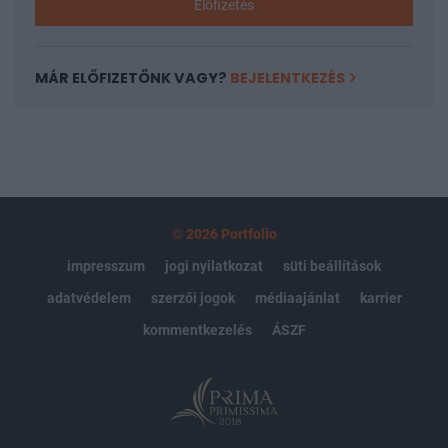
Előfizetés
MÁR ELŐFIZETŐNK VAGY?
BEJELENTKEZÉS
© 2026 Portfolio
impresszum
jogi nyilatkozat
süti beállítások
adatvédelem
szerzői jogok
médiaajánlat
karrier
kommentkezelés
ÁSZF