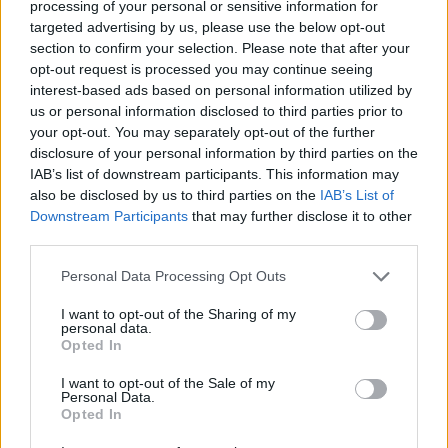
processing of your personal or sensitive information for
kapitulációjaként értelmezik a feltételeket,
targeted advertising by us, please use the below opt-out
melyeket Izraelben sem fogadtak kitörő örömmel.
section to confirm your selection. Please note that after your
Amerikai és iráni diplomaták a hétvégén Svájcban
opt-out request is processed you may continue seeing
ültek asztalhoz, és habár az első tárgyalási
interest-based ads based on personal information utilized by
us or personal information disclosed to third parties prior to
forduló után "biztató előrelépésről" számolt be J.
your opt-out. You may separately opt-out of the further
D. Vance amerikai alelnök, Trump újabb
disclosure of your personal information by third parties on the
fenyegetéscunamit zúdított Iránra. Kimondhatjuk,
IAB’s list of downstream participants. This information may
hogy Irán megnyerte a háborút? Felboríthatja
also be disclosed by us to third parties on the
IAB’s List of
Downstream Participants
that may further disclose it to other
Izrael libanoni hadművelete a tartós tűzszünetet?
third parties.
Visszájára sült el Trump háborúja, hisz
megerősödve jöhet ki a konfliktusból az iszlám
Personal Data Processing Opt Outs
köztársaság vezetése? A Global Insight vadonatúj
I want to opt-out of the Sharing of my
adásában minderről beszélgettünk Csiki Varga
personal data.
Opted In
Tamással, az SV/SD Consulting elemzőjével és az
NKE John Lukacs Intézetének tudományos
I want to opt-out of the Sale of my
Personal Data.
munkatársával.
Opted In
A Portfolio külpolitikai podcastjának legfrissebb epizódját