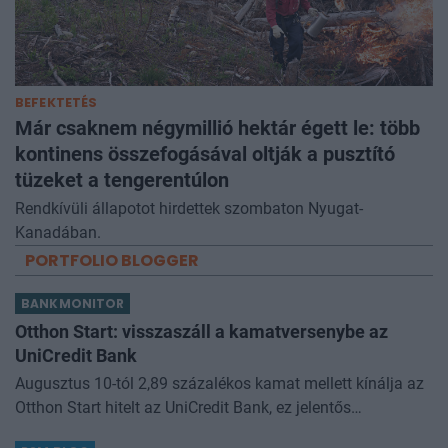
BEFEKTETÉS
Már csaknem négymillió hektár égett le: több
kontinens összefogásával oltják a pusztító
tüzeket a tengerentúlon
Rendkívüli állapotot hirdettek szombaton Nyugat-
Kanadában.
PORTFOLIO BLOGGER
BANKMONITOR
Otthon Start: visszaszáll a kamatversenybe az
UniCredit Bank
Augusztus 10-tól 2,89 százalékos kamat mellett kínálja az
Otthon Start hitelt az UniCredit Bank, ez jelentős
megtakarítást jelenthet a standard évi 3 százalékos