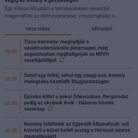
végig az aszály a gazdaságon
Egy súlyos hőhullám a terméskiesésen keresztül
megemelheti az élelmiszerárakat, visszafoghatja a
gazdasági növekedést, ronthatja a termelékenységet, sőt
FRISS HÍREK
NÉPSZERŰ
még az állam finanszírozását is m
Tisza-kormány: megnyitják a
vasútmodernizációs pénzcsapot, még
08:59
augusztusban meghallgatják az NVVH
vezetőjelöltjeit
Sehol egy felhő, sehol egy csepp eső: komoly
08:59
melegedés kezdődik Magyarországon
Éjszaka kitört a pokol Odesszában, Bergorodot
pedig az ukránok lövik - Háborús híreink
08:46
vasárnap
Kemény feltételek az Egyesült Államoknak: ezt
követeli a közel-keleti ország a Hormuzi-szoros
08:38
megnyitásáért