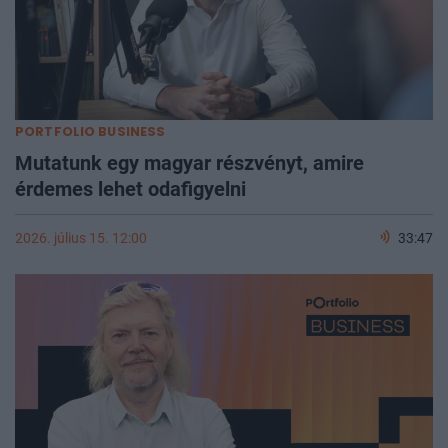
PORTFOLIO BUSINESS
Mutatunk egy magyar részvényt, amire
érdemes lehet odafigyelni
2026. július 15. 12:00
33:47