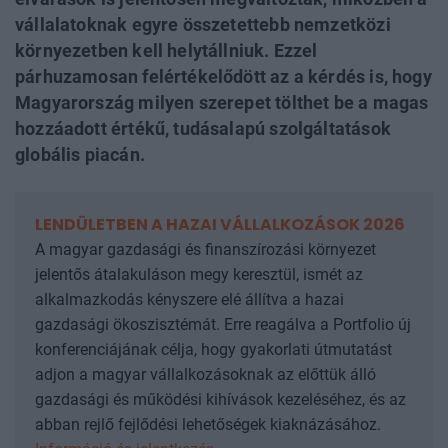
vállalatoknak egyre összetettebb nemzetközi
környezetben kell helytállniuk. Ezzel
párhuzamosan felértékelődött az a kérdés is, hogy
Magyarország milyen szerepet tölthet be a magas
hozzáadott értékű, tudásalapú szolgáltatások
globális piacán.
LENDÜLETBEN A HAZAI VÁLLALKOZÁSOK 2026
A magyar gazdasági és finanszírozási környezet
jelentős átalakuláson megy keresztül, ismét az
alkalmazkodás kényszere elé állítva a hazai
gazdasági ökoszisztémát. Erre reagálva a Portfolio új
konferenciájának célja, hogy gyakorlati útmutatást
adjon a magyar vállalkozásoknak az előttük álló
gazdasági és működési kihívások kezeléséhez, és az
abban rejlő fejlődési lehetőségek kiaknázásához.