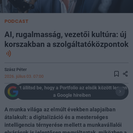
PODCAST
AI, rugalmasság, vezetői kultúra: új
korszakban a szolgáltatóközpontok
Szász Péter
2026. július 03. 07:00
Itt állítsd be, hogy a Portfolio az elsők között legyen
a Google híreiben
A munka világa az elmúlt években alapjaiban
átalakult: a digitalizáció és a mesterséges
intelligencia térnyerése mellett a munkavállalói
elvárások is jelentősen megváltoztak, miközben a