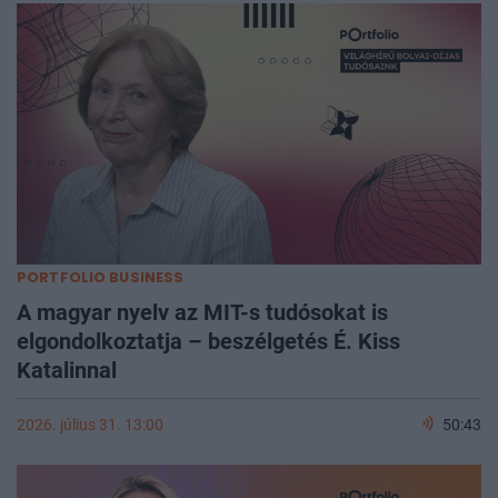
PORTFOLIO BUSINESS
A magyar nyelv az MIT-s tudósokat is
elgondolkoztatja – beszélgetés É. Kiss
Katalinnal
2026. július 31. 13:00
50:43