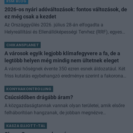
RSM BLOG
kamathoz képest. De arról sem s
2026-os nyári adóváltozások: fontos változások, de
ez még csak a kezdet
Az Országgyűlés 2026. július 28-án elfogadta a
Helyreállítási és Ellenállóképességi Tervhez (RRF), egyes
kormányprogramokhoz és kormányhatározatokhoz
CHIKANSPLANET
kapcsolódó adóintézkedésekről, v
A városok egyik legjobb klímafegyvere a fa, de a
legtöbb helyen még mindig nem ültetnek eleget
A városi hőségnek évente 350 ezren esnek áldozatául. Két
friss kutatás egybehangzó eredménye szerint a fakorona
akár a városi hőszigethatás felét is semlegesítheti
KONYHAKONTROLLING
Csúcsidőben drágább áram?
A közgazdaságtannak vannak olyan területei, amik elsőre
felháborítóan hangzanak, de jobban megnézve
összességében jobb kimenethez vezetnek. Az igaz, hogy
KASZA ELLIOTT-TAL
némi kellemetlenséggel is járnak. Az