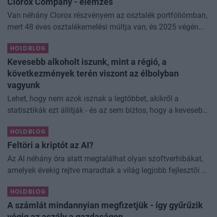
Clorox Company - elemzés
Van néhány Clorox részvényem az osztalék portfóliómban,
mert 48 éves osztalékemelési múltja van, és 2025 végén
úgy láttam, hogy jó áron meg tudom venni ezt a majdnem
HOLDBLOG
dividend king-et. Azt
Kevesebb alkoholt iszunk, mint a régió, a
következmények terén viszont az élbolyban
vagyunk
Lehet, hogy nem azok isznak a legtöbbet, akikről a
statisztikák ezt állítják - és az sem biztos, hogy a kevesebb
elfogyasztott alkohol kisebb társadalmi kárral... The post
HOLDBLOG
Kevesebb alkoholt iszunk
Feltöri a kriptót az AI?
Az AI néhány óra alatt megtalálhat olyan szoftverhibákat,
amelyek évekig rejtve maradtak a világ legjobb fejlesztői és
biztonsági szakemberei előtt. A kriptovilágban ennek
HOLDBLOG
különösen nagy...
A számlát mindannyian megfizetjük - így gyűrűzik