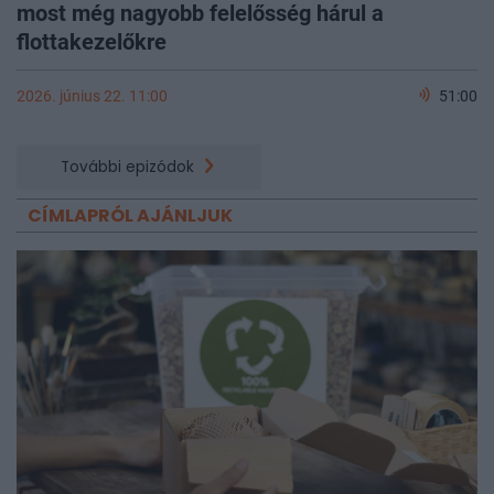
most még nagyobb felelősség hárul a
flottakezelőkre
2026. június 22. 11:00
51:00
További epizódok
CÍMLAPRÓL AJÁNLJUK