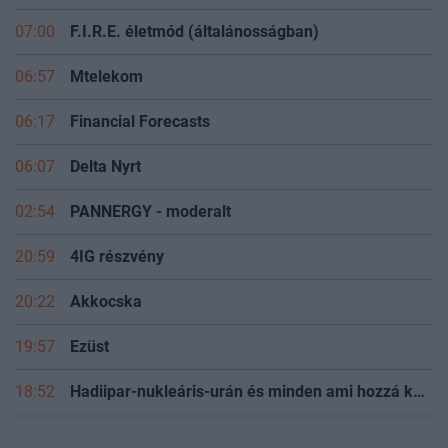
07:00
F.I.R.E. életmód (általánosságban)
06:57
Mtelekom
06:17
Financial Forecasts
06:07
Delta Nyrt
02:54
PANNERGY - moderalt
20:59
4IG részvény
20:22
Akkocska
19:57
Ezüst
18:52
Hadiipar-nukleáris-urán és minden ami hozzá kapcsolódik