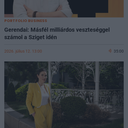
PORTFOLIO BUSINESS
Gerendai: Másfél milliárdos veszteséggel
számol a Sziget idén
2026. július 12. 13:00
35:00