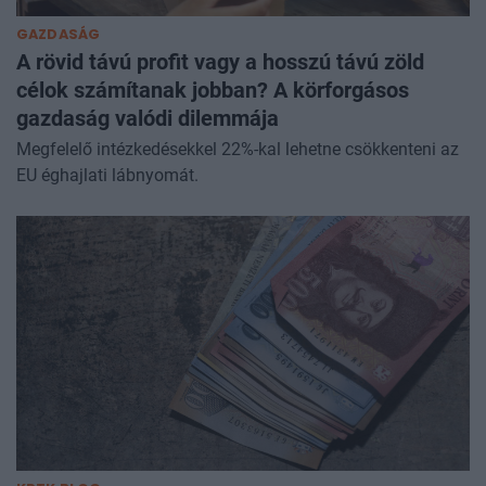
GAZDASÁG
A rövid távú profit vagy a hosszú távú zöld
célok számítanak jobban? A körforgásos
gazdaság valódi dilemmája
Megfelelő intézkedésekkel 22%-kal lehetne csökkenteni az
EU éghajlati lábnyomát.