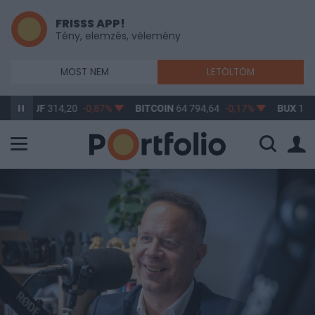
FRISSS APP!
Tény, elemzés, vélemény
MOST NEM
LETÖLTÖM
UF
314,20
-0,87%
BITCOIN
64 794,64
-0,17%
BUX
148 632,55