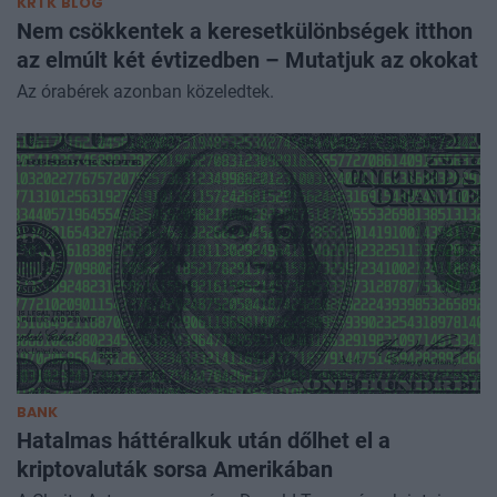
KRTK BLOG
Nem csökkentek a keresetkülönbségek itthon
az elmúlt két évtizedben – Mutatjuk az okokat
Az órabérek azonban közeledtek.
BANK
Hatalmas háttéralkuk után dőlhet el a
kriptovaluták sorsa Amerikában