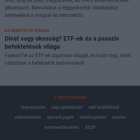
limit, stop és piaci megbízások, és mikor érdemes ezeket
alkalmazni. Bemutatjuk a leggyakoribb stratégiákat,
amelyekkel a magyar és nemzetköz
DÍJMENTES ELŐADÁS
Divat vagy okosság? ETF-ek és a passzív
befektetések világa
Fedezd fel az ETF-ek izgalmas világát, és tudd meg, miért
válhatnak a befektetők kedvenceivé!
© 2026 Portfolio
impresszum
jogi nyilatkozat
süti beállítások
adatvédelem
szerzői jogok
médiaajánlat
karrier
kommentkezelés
ÁSZF