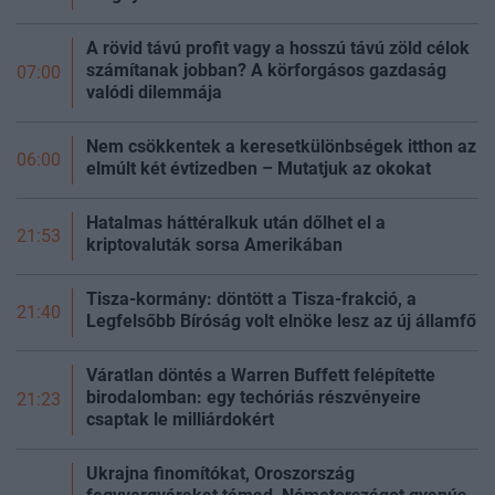
A rövid távú profit vagy a hosszú távú zöld célok
számítanak jobban? A körforgásos gazdaság
07:00
valódi dilemmája
Nem csökkentek a keresetkülönbségek itthon az
06:00
elmúlt két évtizedben – Mutatjuk az okokat
Hatalmas háttéralkuk után dőlhet el a
21:53
kriptovaluták sorsa Amerikában
Tisza-kormány: döntött a Tisza-frakció, a
21:40
Legfelsőbb Bíróság volt elnöke lesz az új
államfő
Váratlan döntés a Warren Buffett felépítette
birodalomban: egy techóriás részvényeire
21:23
csaptak le milliárdokért
Ukrajna finomítókat, Oroszország