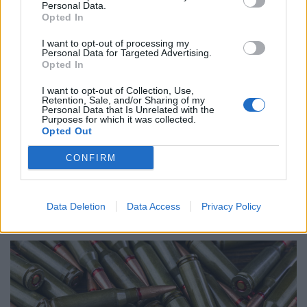
Personal Data.
Opted In
I want to opt-out of processing my
Personal Data for Targeted Advertising.
Opted In
I want to opt-out of Collection, Use,
Retention, Sale, and/or Sharing of my
Personal Data that Is Unrelated with the
Purposes for which it was collected.
Opted Out
CONFIRM
GAZDASÁG
Szomjazik a föld, de esőre alig van remény
Visszatér a kánikula, majd újabb száraz hidegfront érkezik
Data Deletion
Data Access
Privacy Policy
a jövő héten.