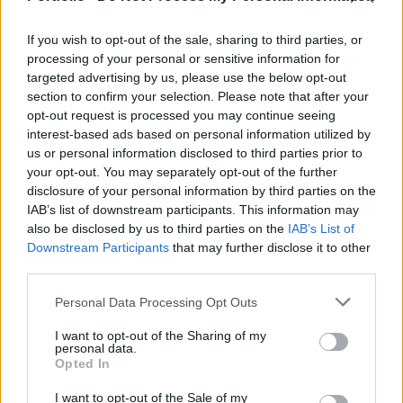
If you wish to opt-out of the sale, sharing to third parties, or
processing of your personal or sensitive information for
targeted advertising by us, please use the below opt-out
section to confirm your selection. Please note that after your
opt-out request is processed you may continue seeing
interest-based ads based on personal information utilized by
us or personal information disclosed to third parties prior to
your opt-out. You may separately opt-out of the further
disclosure of your personal information by third parties on the
IAB’s list of downstream participants. This information may
also be disclosed by us to third parties on the
IAB’s List of
Downstream Participants
that may further disclose it to other
GLOBÁL
third parties.
Feketelistára tettek egy céget, amely fontos
Personal Data Processing Opt Outs
nyersanyagot szállított az Egyesült
Államoknak
I want to opt-out of the Sharing of my
personal data.
Kegyvesztett lett a Venezuelában aktív olajmágnás.
Opted In
I want to opt-out of the Sale of my